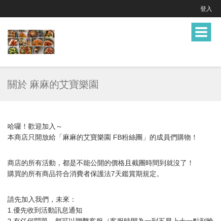
登入
Toggle
navigat
關於 麻麻的艾寶樂園
哈囉！歡迎加入～
本商店只開放給「麻麻的艾寶樂園 FB粉絲團」的成員們購物！
商店的所有活動，都是不能公開的價格且截團時間到就沒了！
購買的所有商品符合消費者保護法7天鑑賞期規定。
請先加入我們，未來：
1.優先收到活動訊息通知