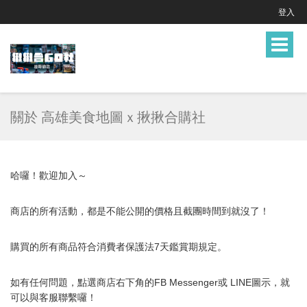
登入
Toggle
navigat
關於 高雄美食地圖ｘ揪揪合購社
哈囉！歡迎加入～
商店的所有活動，都是不能公開的價格且截團時間到就沒了！
購買的所有商品符合消費者保護法7天鑑賞期規定。
如有任何問題，點選商店右下角的FB Messenger或 LINE圖示，就
可以與
客服
聯繫囉！