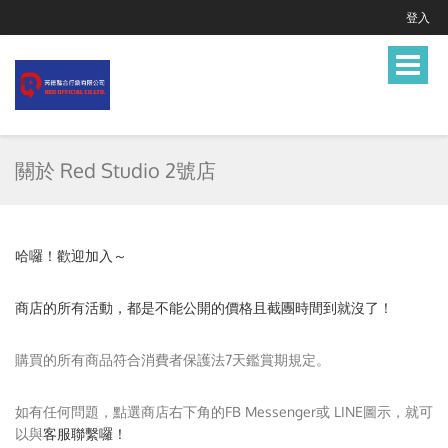
登入
Toggle
navigat
關於 Red Studio 2號店
哈囉！歡迎加入～
商店的所有活動，都是不能公開的價格且截團時間到就沒了！
購買的所有商品符合消費者保護法7天鑑賞期規定。
如有任何問題，點選商店右下角的FB Messenger或 LINE圖示，就可
以與
客服
聯繫囉！