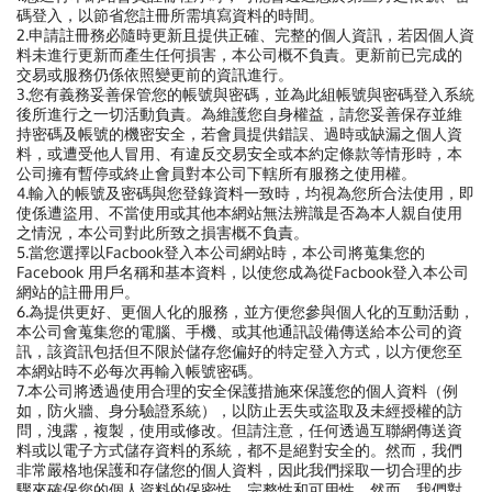
碼登入，以節省您註冊所需填寫資料的時間。
2.申請註冊務必隨時更新且提供正確、完整的個人資訊，若因個人資
料未進行更新而產生任何損害，本公司概不負責。更新前已完成的
交易或服務仍係依照變更前的資訊進行。
3.您有義務妥善保管您的帳號與密碼，並為此組帳號與密碼登入系統
後所進行之一切活動負責。為維護您自身權益，請您妥善保存並維
持密碼及帳號的機密安全，若會員提供錯誤、過時或缺漏之個人資
料，或遭受他人冒用、有違反交易安全或本約定條款等情形時，本
公司擁有暫停或終止會員對本公司下轄所有服務之使用權。
4.輸入的帳號及密碼與您登錄資料一致時，均視為您所合法使用，即
使係遭盜用、不當使用或其他本網站無法辨識是否為本人親自使用
之情況，本公司對此所致之損害概不負責。
5.當您選擇以Facbook登入本公司網站時，本公司將蒐集您的
Facebook 用戶名稱和基本資料，以使您成為從Facbook登入本公司
網站的註冊用戶。
6.為提供更好、更個人化的服務，並方便您參與個人化的互動活動，
本公司會蒐集您的電腦、手機、或其他通訊設備傳送給本公司的資
訊，該資訊包括但不限於儲存您偏好的特定登入方式，以方便您至
本網站時不必每次再輸入帳號密碼。
7.
本公司將透過使用合理的安全保護措施來保護您的個人資料（例
如，防火牆、身分驗證系統），以防止丟失或盜取及未經授權的訪
問，洩露，複製，使用或修改。但請注意，任何透過互聯網傳送資
料或以電子方式儲存資料的系統，都不是絕對安全的。然而，我們
非常嚴格地保護和存儲您的個人資料，因此我們採取一切合理的步
驟來確保您的個人資料的保密性、完整性和可用性。然而，我們對