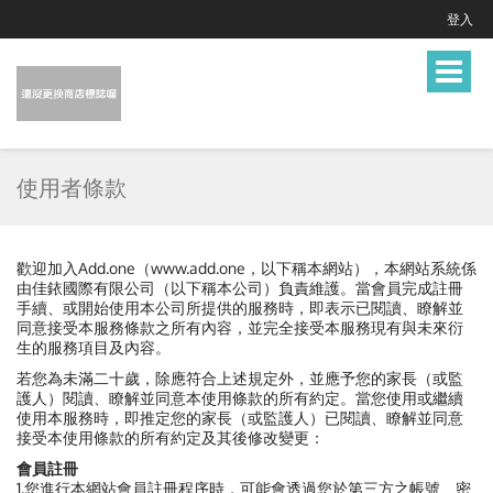
登入
Toggle
navigat
使用者條款
歡迎加入Add.one（www.add.one，以下稱本網站），本網站系統係
由佳銥國際有限公司（以下稱本公司）負責維護。當會員完成註冊
手續、或開始使用本公司所提供的服務時，即表示已閱讀、瞭解並
同意接受本服務條款之所有內容，並完全接受本服務現有與未來衍
生的服務項目及內容。
若您為未滿二十歲，除應符合上述規定外，並應予您的家長（或監
護人）閱讀、瞭解並同意本使用條款的所有約定。當您使用或繼續
使用本服務時，即推定您的家長（或監護人）已閱讀、瞭解並同意
接受本使用條款的所有約定及其後修改變更：
會員註冊
1.您進行本網站會員註冊程序時，可能會透過您於第三方之帳號、密