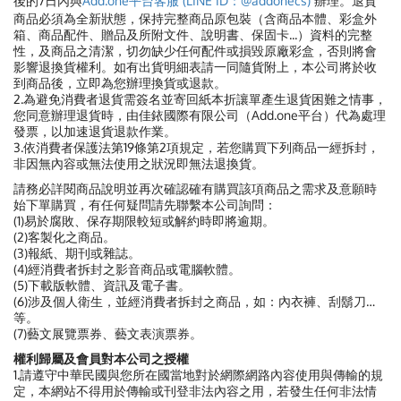
後的7日內與
Add.one平台客服 (LINE ID：@addonecs)
辦理。退貨
商品必須為全新狀態，保持完整商品原包裝（含商品本體、彩盒外
箱、商品配件、贈品及所附文件、說明書、保固卡...）資料的完整
性，及商品之清潔，切勿缺少任何配件或損毀原廠彩盒，否則將會
影響退換貨權利。如有出貨明細表請一同隨貨附上，本公司將於收
到商品後，立即為您辦理換貨或退款。
2.為避免消費者退貨需簽名並寄回紙本折讓單產生退貨困難之情事，
您同意辦理退貨時，由佳銥國際有限公司（Add.one平台）代為處理
發票，以加速退貨退款作業。
3.依消費者保護法第19條第2項規定，若您購買下列商品一經拆封，
非因無內容或無法使用之狀況即無法退換貨。
請務必詳閱商品說明並再次確認確有購買該項商品之需求及意願時
始下單購買，有任何疑問請先聯繫本公司詢問：
(1)易於腐敗、保存期限較短或解約時即將逾期。
(2)客製化之商品。
(3)報紙、期刊或雜誌。
(4)經消費者拆封之影音商品或電腦軟體。
(5)下載版軟體、資訊及電子書。
(6)涉及個人衛生，並經消費者拆封之商品，如：內衣褲、刮鬍刀…
等。
(7)藝文展覽票券、藝文表演票券。
權利歸屬及會員對本公司之授權
1.請遵守中華民國與您所在國當地對於網際網路內容使用與傳輸的規
定，本網站不得用於傳輸或刊登非法內容之用，若發生任何非法情