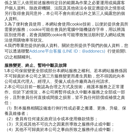
係之第三人依照前述服務特定目的範圍為作業之必要運用或揭露客
戶個人資料。除政府機關、法院及其他依法令規定應提供之情形或
另行取得會員同意外，本公司不會向前述以外之第三人揭露您的個
人資料。
3.為了便利會員使用，本網站會使用cookie技術，以便於提供會員所
需要的服務；cookie可能在會員的電腦中隨機儲存字串，用以辨識
區別使用者，若會員關閉cookie有可能導致無法順利登入網站或無
法使用購物車等狀況。
4.我們尊重您提供的個人資料。關於您所提供予我們的個人資料，
您
可以透過聯繫
Add.one平台客服 (LINE ID：@addonecs)
行使前開1.
(2)之相關權利。
服務變更、終止、暫時中斷及故障
1.本公司保留變更全部或部分本網站服務之權利。若本網站服務係因
不可歸責於本公司之第三方服務變更而產生異動，您不得因此向本
公司或其代理人、經理人、受僱人或合作廠商為任何請求。
2.本公司以目前一般認為合理之方式及技術，維護本服務之正常運
作。但於下述情況，本公司將暫停或永久中斷本服務之全部或一部
分，且對會員任何直接或間接之損害，皆不負任何賠償或補償之責
任：
（1）對本服務相關設備進行例行性或必要之搬遷、更換、升級、保
養及維修者；
（2）會員有任何違反政府法令或本使用條款情形；
（3）天災或其他不可抗力之因素所導致之服務停止或中斷；
（4）其他不可歸責於本公司之事由所致之服務停止或中斷；