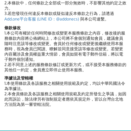
2.本條款中，任何條款之全部或一部分無效時，不影響其他約定之效
力。
3.若您發現任何違反本條款或疑似違反本條款之行為，請透過
Add.one平台客服 (LINE ID：@addonecs)
與本公司連繫。
條款修改
1.本公司有權於任何時間修改或變更本服務條款之內容，修改後的服
務條款內容將公佈網站上，本公司將不會個別通知會員，建議會員
隨時注意該等修改或變更。會員於任何修改或變更後繼續使用本服
務時，視為會員已閱讀、瞭解並同意接受該等修改或變更。若變更
內容屬涉及會員權益重大情節，會員如留有電子郵件信箱，將以電
子郵件個別通知。
2.若不同意上述的服務條款修訂或更新方式，或不接受本服務條款的
其他任一約定，會員應立即停止使用本服務。
準據法及管轄權
1.本使用條款及各該服務之相關使用規範及約定，均以中華民國法令
為準據法。
2.本會員條款及各該服務之相關使用規範及約定所發生之爭議，如因
此而訴訟，除法律另有強制規定者應依其規定外，皆以台灣台北地
方法院為第一審管轄法院。