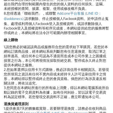
超出我們合理控制範圍內發生的您的個人資料的任何損失、盜竊、
未經授權的查閱、披露、複製、使用或修改概不負責。
8.您得透過「聯絡我們」，或聯繫
Add.one平台客服 (LINE ID：
@addonecs)
請求刪除、停止授權個人Facbook資料。於申請停止蒐
集、處理或利用個人Facbook登入及授權資料，或請求刪除個人
Facbook登入及授權資料等程序完成後，本網站提供給您的服務將暫
停或終止，本網站將在法令許可範圍內辦理相關事宜。
線上購物
1.請您務必於確認該商品或服務符合您的需求始下單購買。若您於本
網站訂購商品後，經本網站系統判斷您有任意退換貨、取消訂單之
頻率過高、或任何本公司認為不適當而造成本公司作業上之困擾或
損害之行為，本公司將視情況採取拒絕交易、暫停或永久終止對您
提供本網站之服務。
2.您如果選擇以信用卡方式購物，務必詳填信用卡相關資訊。若發現
您所填寫之資訊有任何不實內容或未經持卡人許可盜刷信用卡之情
形，本網站得以暫停或終止您的會員資格。倘您的行為涉及違反相
關法律，將依法追究。
3.您同意在本網站所進行的所有線上消費，得以本網站電腦系統所自
動記錄的電子交易資料為依據，如有任何糾紛，皆以該電子交易資
料為認定標準。若您發現交易資料不正確，應立即通知本公司。
退換貨處理原則
1.提供會員7天的猶豫鑑賞期，若要辦理退換貨，請務必在收到商品