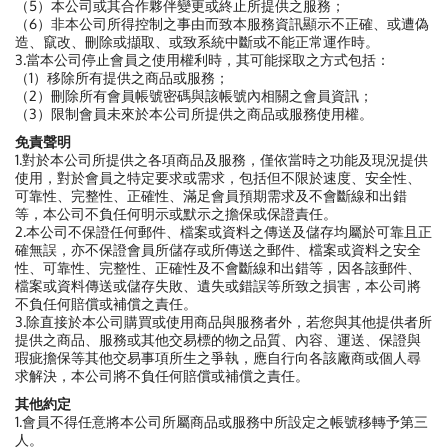
（5）本公司或其合作夥伴變更或終止所提供之服務；
（6）非本公司所得控制之事由而致本服務資訊顯示不正確、或遭偽
造、竄改、刪除或擷取、或致系統中斷或不能正常運作時。
3.當本公司停止會員之使用權利時，其可能採取之方式包括：
（1）移除所有提供之商品或服務；
（2）刪除所有會員帳號密碼與該帳號內相關之會員資訊；
（3）限制會員未來於本公司所提供之商品或服務使用權。
免責聲明
1.對於本公司所提供之各項商品及服務，僅依當時之功能及現況提供
使用，對於會員之特定要求或需求，包括但不限於速度、安全性、
可靠性、完整性、正確性、滿足會員預期需求及不會斷線和出錯
等，本公司不負任何明示或默示之擔保或保證責任。
2.本公司不保證任何郵件、檔案或資料之傳送及儲存均屬於可靠且正
確無誤，亦不保證會員所儲存或所傳送之郵件、檔案或資料之安全
性、可靠性、完整性、正確性及不會斷線和出錯等，因各該郵件、
檔案或資料傳送或儲存失敗、遺失或錯誤等所致之損害，本公司將
不負任何賠償或補償之責任。
3.除直接於本公司購買或使用商品與服務者外，若您與其他提供者所
提供之商品、服務或其他交易標的物之品質、內容、運送、保證與
瑕疵擔保等其他交易事項所生之爭執，應自行向各該廠商或個人尋
求解決，本公司將不負任何賠償或補償之責任。
其他約定
1.會員不得任意將本公司所屬商品或服務中所設定之帳號移轉予第三
人。