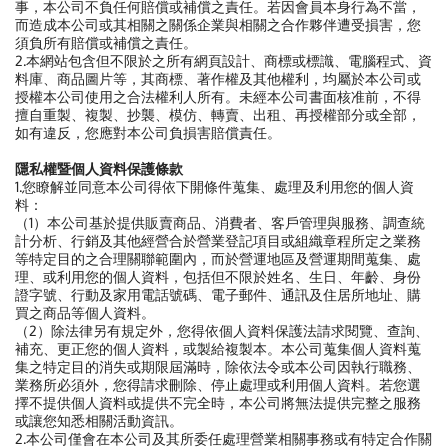
事，本公司不負任何賠償或補償之責任。若因會員本身行為不當，
而造成本公司或其相關之關係企業與相關之合作夥伴遭受損害，您
須負所有賠償或補償之責任。
2.本網站包含但不限於之所有網頁設計、商標或標識、電腦程式、資
料庫、商品圖片等，其商標、著作權及其他權利，均屬於本公司或
授權本公司使用之合法權利人所有。未經本公司書面核准前，不得
擅自重製、複製、抄襲、模仿、轉賣、出租、再授權部分或全部，
如有違反，您應對本公司負損害賠償責任。
隱私權暨個人資料保護條款
1.您瞭解並同意本公司得依下開條件蒐集、處理及利用您的個人資
料：
（1）本公司基於提供販賣商品、消費者、客戶管理與服務、調查統
計分析、行銷及其他經營合於營業登記項目或組織章程所定之業務
等特定目的之合理關聯範圍內，而於營運地區及營運期間蒐集、處
理、或利用您的個人資料，包括但不限於姓名、生日、年齡、身份
證字號、行動及家用電話號碼、電子郵件、通訊及住居所地址、購
買之商品等個人資料。
（2）除法律另有規定外，您得依個人資料保護法請求閱覽、查詢、
補充、更正您的個人資料，或製給複製本。本公司蒐集個人資料蒐
集之特定目的消失或期限屆滿時，除依法令或本公司因執行職務、
業務所必須外，您得請求刪除、停止處理或利用個人資料。若您選
擇不提供個人資料或提供不完全時，本公司將無法提供完整之服務
或讓您知悉相關活動資訊。
2.本公司僅會在本公司及其所委任處理營業相關事務或有特定合作關