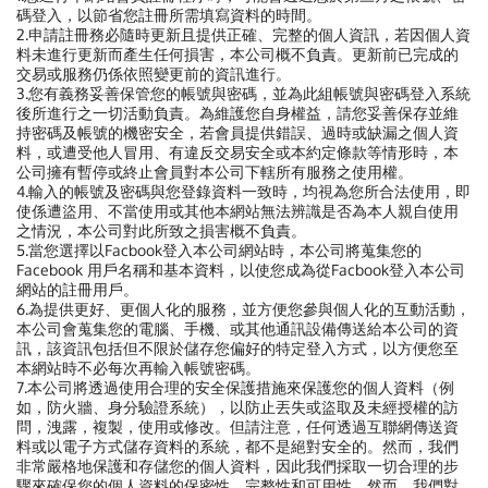
碼登入，以節省您註冊所需填寫資料的時間。
2.申請註冊務必隨時更新且提供正確、完整的個人資訊，若因個人資
料未進行更新而產生任何損害，本公司概不負責。更新前已完成的
交易或服務仍係依照變更前的資訊進行。
3.您有義務妥善保管您的帳號與密碼，並為此組帳號與密碼登入系統
後所進行之一切活動負責。為維護您自身權益，請您妥善保存並維
持密碼及帳號的機密安全，若會員提供錯誤、過時或缺漏之個人資
料，或遭受他人冒用、有違反交易安全或本約定條款等情形時，本
公司擁有暫停或終止會員對本公司下轄所有服務之使用權。
4.輸入的帳號及密碼與您登錄資料一致時，均視為您所合法使用，即
使係遭盜用、不當使用或其他本網站無法辨識是否為本人親自使用
之情況，本公司對此所致之損害概不負責。
5.當您選擇以Facbook登入本公司網站時，本公司將蒐集您的
Facebook 用戶名稱和基本資料，以使您成為從Facbook登入本公司
網站的註冊用戶。
6.為提供更好、更個人化的服務，並方便您參與個人化的互動活動，
本公司會蒐集您的電腦、手機、或其他通訊設備傳送給本公司的資
訊，該資訊包括但不限於儲存您偏好的特定登入方式，以方便您至
本網站時不必每次再輸入帳號密碼。
7.
本公司將透過使用合理的安全保護措施來保護您的個人資料（例
如，防火牆、身分驗證系統），以防止丟失或盜取及未經授權的訪
問，洩露，複製，使用或修改。但請注意，任何透過互聯網傳送資
料或以電子方式儲存資料的系統，都不是絕對安全的。然而，我們
非常嚴格地保護和存儲您的個人資料，因此我們採取一切合理的步
驟來確保您的個人資料的保密性、完整性和可用性。然而，我們對