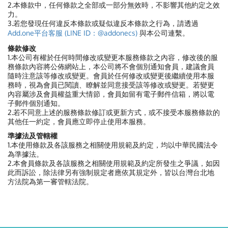
2.本條款中，任何條款之全部或一部分無效時，不影響其他約定之效
力。
3.若您發現任何違反本條款或疑似違反本條款之行為，請透過
Add.one平台客服 (LINE ID：@addonecs)
與本公司連繫。
條款修改
1.本公司有權於任何時間修改或變更本服務條款之內容，修改後的服
務條款內容將公佈網站上，本公司將不會個別通知會員，建議會員
隨時注意該等修改或變更。會員於任何修改或變更後繼續使用本服
務時，視為會員已閱讀、瞭解並同意接受該等修改或變更。若變更
內容屬涉及會員權益重大情節，會員如留有電子郵件信箱，將以電
子郵件個別通知。
2.若不同意上述的服務條款修訂或更新方式，或不接受本服務條款的
其他任一約定，會員應立即停止使用本服務。
準據法及管轄權
1.本使用條款及各該服務之相關使用規範及約定，均以中華民國法令
為準據法。
2.本會員條款及各該服務之相關使用規範及約定所發生之爭議，如因
此而訴訟，除法律另有強制規定者應依其規定外，皆以台灣台北地
方法院為第一審管轄法院。