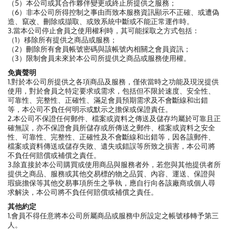
（5）本公司或其合作夥伴變更或終止所提供之服務；
（6）非本公司所得控制之事由而致本服務資訊顯示不正確、或遭偽
造、竄改、刪除或擷取、或致系統中斷或不能正常運作時。
3.當本公司停止會員之使用權利時，其可能採取之方式包括：
（1）移除所有提供之商品或服務；
（2）刪除所有會員帳號密碼與該帳號內相關之會員資訊；
（3）限制會員未來於本公司所提供之商品或服務使用權。
免責聲明
1.對於本公司所提供之各項商品及服務，僅依當時之功能及現況提供
使用，對於會員之特定要求或需求，包括但不限於速度、安全性、
可靠性、完整性、正確性、滿足會員預期需求及不會斷線和出錯
等，本公司不負任何明示或默示之擔保或保證責任。
2.本公司不保證任何郵件、檔案或資料之傳送及儲存均屬於可靠且正
確無誤，亦不保證會員所儲存或所傳送之郵件、檔案或資料之安全
性、可靠性、完整性、正確性及不會斷線和出錯等，因各該郵件、
檔案或資料傳送或儲存失敗、遺失或錯誤等所致之損害，本公司將
不負任何賠償或補償之責任。
3.除直接於本公司購買或使用商品與服務者外，若您與其他提供者所
提供之商品、服務或其他交易標的物之品質、內容、運送、保證與
瑕疵擔保等其他交易事項所生之爭執，應自行向各該廠商或個人尋
求解決，本公司將不負任何賠償或補償之責任。
其他約定
1.會員不得任意將本公司所屬商品或服務中所設定之帳號移轉予第三
人。