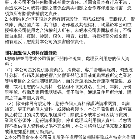
事，本公司不負任何賠償或補償之責任。若因會員本身行為不當，
而造成本公司或其相關之關係企業與相關之合作夥伴遭受損害，您
須負所有賠償或補償之責任。
2.本網站包含但不限於之所有網頁設計、商標或標識、電腦程式、資
料庫、商品圖片等，其商標、著作權及其他權利，均屬於本公司或
授權本公司使用之合法權利人所有。未經本公司書面核准前，不得
擅自重製、複製、抄襲、模仿、轉賣、出租、再授權部分或全部，
如有違反，您應對本公司負損害賠償責任。
隱私權暨個人資料保護條款
1.您瞭解並同意本公司得依下開條件蒐集、處理及利用您的個人資
料：
（1）本公司基於提供販賣商品、消費者、客戶管理與服務、調查統
計分析、行銷及其他經營合於營業登記項目或組織章程所定之業務
等特定目的之合理關聯範圍內，而於營運地區及營運期間蒐集、處
理、或利用您的個人資料，包括但不限於姓名、生日、年齡、身份
證字號、行動及家用電話號碼、電子郵件、通訊及住居所地址、購
買之商品等個人資料。
（2）除法律另有規定外，您得依個人資料保護法請求閱覽、查詢、
補充、更正您的個人資料，或製給複製本。本公司蒐集個人資料蒐
集之特定目的消失或期限屆滿時，除依法令或本公司因執行職務、
業務所必須外，您得請求刪除、停止處理或利用個人資料。若您選
擇不提供個人資料或提供不完全時，本公司將無法提供完整之服務
或讓您知悉相關活動資訊。
2.本公司僅會在本公司及其所委任處理營業相關事務或有特定合作關