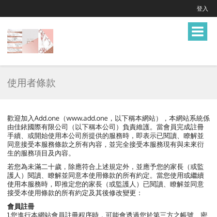
登入
Toggle
navigat
使用者條款
歡迎加入Add.one（www.add.one，以下稱本網站），本網站系統係
由佳銥國際有限公司（以下稱本公司）負責維護。當會員完成註冊
手續、或開始使用本公司所提供的服務時，即表示已閱讀、瞭解並
同意接受本服務條款之所有內容，並完全接受本服務現有與未來衍
生的服務項目及內容。
若您為未滿二十歲，除應符合上述規定外，並應予您的家長（或監
護人）閱讀、瞭解並同意本使用條款的所有約定。當您使用或繼續
使用本服務時，即推定您的家長（或監護人）已閱讀、瞭解並同意
接受本使用條款的所有約定及其後修改變更：
會員註冊
1.您進行本網站會員註冊程序時，可能會透過您於第三方之帳號、密