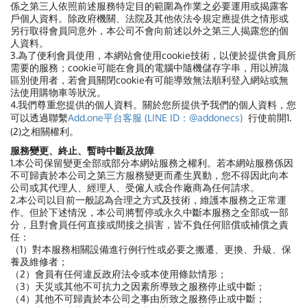
係之第三人依照前述服務特定目的範圍為作業之必要運用或揭露客
戶個人資料。除政府機關、法院及其他依法令規定應提供之情形或
另行取得會員同意外，本公司不會向前述以外之第三人揭露您的個
人資料。
3.為了便利會員使用，本網站會使用cookie技術，以便於提供會員所
需要的服務；cookie可能在會員的電腦中隨機儲存字串，用以辨識
區別使用者，若會員關閉cookie有可能導致無法順利登入網站或無
法使用購物車等狀況。
4.我們尊重您提供的個人資料。關於您所提供予我們的個人資料，
您
可以透過聯繫
Add.one平台客服 (LINE ID：@addonecs)
行使前開1.
(2)之相關權利。
服務變更、終止、暫時中斷及故障
1.本公司保留變更全部或部分本網站服務之權利。若本網站服務係因
不可歸責於本公司之第三方服務變更而產生異動，您不得因此向本
公司或其代理人、經理人、受僱人或合作廠商為任何請求。
2.本公司以目前一般認為合理之方式及技術，維護本服務之正常運
作。但於下述情況，本公司將暫停或永久中斷本服務之全部或一部
分，且對會員任何直接或間接之損害，皆不負任何賠償或補償之責
任：
（1）對本服務相關設備進行例行性或必要之搬遷、更換、升級、保
養及維修者；
（2）會員有任何違反政府法令或本使用條款情形；
（3）天災或其他不可抗力之因素所導致之服務停止或中斷；
（4）其他不可歸責於本公司之事由所致之服務停止或中斷；