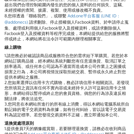
超出我們合理控制範圍內發生的您的個人資料的任何損失、盜竊、
未經授權的查閱、披露、複製、使用或修改概不負責。
8.您得透過「聯絡我們」，或聯繫
Add.one平台客服 (LINE ID：
@addonecs)
請求刪除、停止授權個人Facbook資料。於申請停止蒐
集、處理或利用個人Facbook登入及授權資料，或請求刪除個人
Facbook登入及授權資料等程序完成後，本網站提供給您的服務將暫
停或終止，本網站將在法令許可範圍內辦理相關事宜。
線上購物
1.請您務必於確認該商品或服務符合您的需求始下單購買。若您於本
網站訂購商品後，經本網站系統判斷您有任意退換貨、取消訂單之
頻率過高、或任何本公司認為不適當而造成本公司作業上之困擾或
損害之行為，本公司將視情況採取拒絕交易、暫停或永久終止對您
提供本網站之服務。
2.您如果選擇以信用卡方式購物，務必詳填信用卡相關資訊。若發現
您所填寫之資訊有任何不實內容或未經持卡人許可盜刷信用卡之情
形，本網站得以暫停或終止您的會員資格。倘您的行為涉及違反相
關法律，將依法追究。
3.您同意在本網站所進行的所有線上消費，得以本網站電腦系統所自
動記錄的電子交易資料為依據，如有任何糾紛，皆以該電子交易資
料為認定標準。若您發現交易資料不正確，應立即通知本公司。
退換貨處理原則
1.提供會員7天的猶豫鑑賞期，若要辦理退換貨，請務必在收到商品