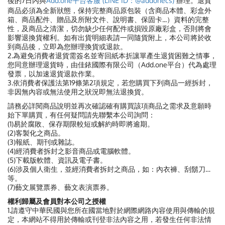
後的7日內與
Add.one平台客服 (LINE ID：@addonecs)
辦理。退貨
商品必須為全新狀態，保持完整商品原包裝（含商品本體、彩盒外
箱、商品配件、贈品及所附文件、說明書、保固卡...）資料的完整
性，及商品之清潔，切勿缺少任何配件或損毀原廠彩盒，否則將會
影響退換貨權利。如有出貨明細表請一同隨貨附上，本公司將於收
到商品後，立即為您辦理換貨或退款。
2.為避免消費者退貨需簽名並寄回紙本折讓單產生退貨困難之情事，
您同意辦理退貨時，由佳銥國際有限公司（Add.one平台）代為處理
發票，以加速退貨退款作業。
3.依消費者保護法第19條第2項規定，若您購買下列商品一經拆封，
非因無內容或無法使用之狀況即無法退換貨。
請務必詳閱商品說明並再次確認確有購買該項商品之需求及意願時
始下單購買，有任何疑問請先聯繫本公司詢問：
(1)易於腐敗、保存期限較短或解約時即將逾期。
(2)客製化之商品。
(3)報紙、期刊或雜誌。
(4)經消費者拆封之影音商品或電腦軟體。
(5)下載版軟體、資訊及電子書。
(6)涉及個人衛生，並經消費者拆封之商品，如：內衣褲、刮鬍刀…
等。
(7)藝文展覽票券、藝文表演票券。
權利歸屬及會員對本公司之授權
1.請遵守中華民國與您所在國當地對於網際網路內容使用與傳輸的規
定，本網站不得用於傳輸或刊登非法內容之用，若發生任何非法情