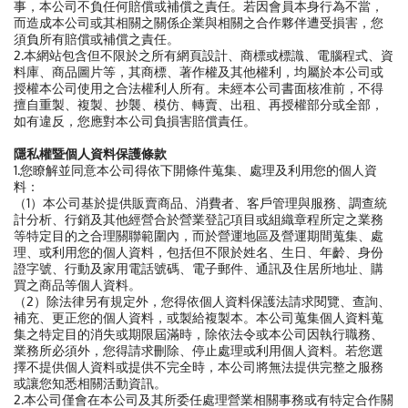
事，本公司不負任何賠償或補償之責任。若因會員本身行為不當，
而造成本公司或其相關之關係企業與相關之合作夥伴遭受損害，您
須負所有賠償或補償之責任。
2.本網站包含但不限於之所有網頁設計、商標或標識、電腦程式、資
料庫、商品圖片等，其商標、著作權及其他權利，均屬於本公司或
授權本公司使用之合法權利人所有。未經本公司書面核准前，不得
擅自重製、複製、抄襲、模仿、轉賣、出租、再授權部分或全部，
如有違反，您應對本公司負損害賠償責任。
隱私權暨個人資料保護條款
1.您瞭解並同意本公司得依下開條件蒐集、處理及利用您的個人資
料：
（1）本公司基於提供販賣商品、消費者、客戶管理與服務、調查統
計分析、行銷及其他經營合於營業登記項目或組織章程所定之業務
等特定目的之合理關聯範圍內，而於營運地區及營運期間蒐集、處
理、或利用您的個人資料，包括但不限於姓名、生日、年齡、身份
證字號、行動及家用電話號碼、電子郵件、通訊及住居所地址、購
買之商品等個人資料。
（2）除法律另有規定外，您得依個人資料保護法請求閱覽、查詢、
補充、更正您的個人資料，或製給複製本。本公司蒐集個人資料蒐
集之特定目的消失或期限屆滿時，除依法令或本公司因執行職務、
業務所必須外，您得請求刪除、停止處理或利用個人資料。若您選
擇不提供個人資料或提供不完全時，本公司將無法提供完整之服務
或讓您知悉相關活動資訊。
2.本公司僅會在本公司及其所委任處理營業相關事務或有特定合作關