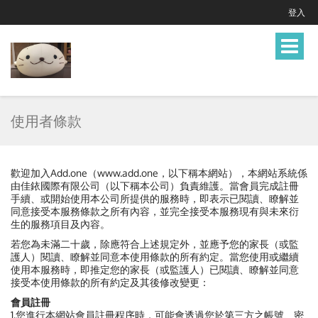
登入
Toggle
navigat
使用者條款
歡迎加入Add.one（www.add.one，以下稱本網站），本網站系統係
由佳銥國際有限公司（以下稱本公司）負責維護。當會員完成註冊
手續、或開始使用本公司所提供的服務時，即表示已閱讀、瞭解並
同意接受本服務條款之所有內容，並完全接受本服務現有與未來衍
生的服務項目及內容。
若您為未滿二十歲，除應符合上述規定外，並應予您的家長（或監
護人）閱讀、瞭解並同意本使用條款的所有約定。當您使用或繼續
使用本服務時，即推定您的家長（或監護人）已閱讀、瞭解並同意
接受本使用條款的所有約定及其後修改變更：
會員註冊
1.您進行本網站會員註冊程序時，可能會透過您於第三方之帳號、密