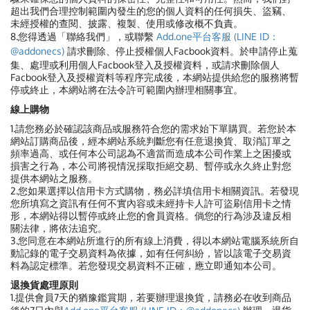
超出我們合理控制範圍內發生的您的個人資料的任何損失、盜竊、
未經授權的查閱、披露、複製、使用或修改概不負責。
8.您得透過「聯絡我們」，或聯繫
Add.one平台客服 (LINE ID：
@addonecs)
請求刪除、停止授權個人Facbook資料。於申請停止蒐
集、處理或利用個人Facbook登入及授權資料，或請求刪除個人
Facbook登入及授權資料等程序完成後，本網站提供給您的服務將暫
停或終止，本網站將在法令許可範圍內辦理相關事宜。
線上購物
1.請您務必於確認該商品或服務符合您的需求始下單購買。若您於本
網站訂購商品後，經本網站系統判斷您有任意退換貨、取消訂單之
頻率過高、或任何本公司認為不適當而造成本公司作業上之困擾或
損害之行為，本公司將視情況採取拒絕交易、暫停或永久終止對您
提供本網站之服務。
2.您如果選擇以信用卡方式購物，務必詳填信用卡相關資訊。若發現
您所填寫之資訊有任何不實內容或未經持卡人許可盜刷信用卡之情
形，本網站得以暫停或終止您的會員資格。倘您的行為涉及違反相
關法律，將依法追究。
3.您同意在本網站所進行的所有線上消費，得以本網站電腦系統所自
動記錄的電子交易資料為依據，如有任何糾紛，皆以該電子交易資
料為認定標準。若您發現交易資料不正確，應立即通知本公司。
退換貨處理原則
1.提供會員7天的猶豫鑑賞期，若要辦理退換貨，請務必在收到商品