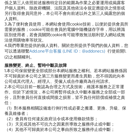
係之第三人依照前述服務特定目的範圍為作業之必要運用或揭露客
戶個人資料。除政府機關、法院及其他依法令規定應提供之情形或
另行取得會員同意外，本公司不會向前述以外之第三人揭露您的個
人資料。
3.為了便利會員使用，本網站會使用cookie技術，以便於提供會員所
需要的服務；cookie可能在會員的電腦中隨機儲存字串，用以辨識
區別使用者，若會員關閉cookie有可能導致無法順利登入網站或無
法使用購物車等狀況。
4.我們尊重您提供的個人資料。關於您所提供予我們的個人資料，
您
可以透過聯繫
Add.one平台客服 (LINE ID：@addonecs)
行使前開1.
(2)之相關權利。
服務變更、終止、暫時中斷及故障
1.本公司保留變更全部或部分本網站服務之權利。若本網站服務係因
不可歸責於本公司之第三方服務變更而產生異動，您不得因此向本
公司或其代理人、經理人、受僱人或合作廠商為任何請求。
2.本公司以目前一般認為合理之方式及技術，維護本服務之正常運
作。但於下述情況，本公司將暫停或永久中斷本服務之全部或一部
分，且對會員任何直接或間接之損害，皆不負任何賠償或補償之責
任：
（1）對本服務相關設備進行例行性或必要之搬遷、更換、升級、保
養及維修者；
（2）會員有任何違反政府法令或本使用條款情形；
（3）天災或其他不可抗力之因素所導致之服務停止或中斷；
（4）其他不可歸責於本公司之事由所致之服務停止或中斷；