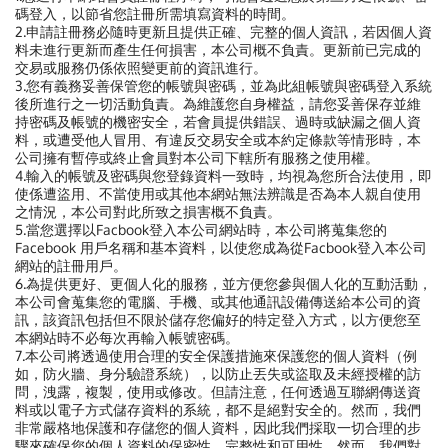
碼登入，以節省您註冊所需填寫資料的時間。
2.申請註冊務必隨時更新且提供正確、完整的個人資訊，若因個人資
料未進行更新而產生任何損害，本公司概不負責。更新前已完成的
交易或服務仍係依照變更前的資訊進行。
3.您有義務妥善保管您的帳號與密碼，並為此組帳號與密碼登入系統
後所進行之一切活動負責。為維護您自身權益，請您妥善保存並維
持密碼及帳號的機密安全，若會員提供錯誤、過時或缺漏之個人資
料，或遭受他人冒用、有違反交易安全或本約定條款等情形時，本
公司擁有暫停或終止會員對本公司下轄所有服務之使用權。
4.輸入的帳號及密碼與您登錄資料一致時，均視為您所合法使用，即
使係遭盜用、不當使用或其他本網站無法辨識是否為本人親自使用
之情況，本公司對此所致之損害概不負責。
5.當您選擇以Facbook登入本公司網站時，本公司將蒐集您的
Facebook 用戶名稱和基本資料，以使您成為從Facbook登入本公司
網站的註冊用戶。
6.為提供更好、更個人化的服務，並方便您參與個人化的互動活動，
本公司會蒐集您的電腦、手機、或其他通訊設備傳送給本公司的資
訊，該資訊包括但不限於儲存您偏好的特定登入方式，以方便您至
本網站時不必每次再輸入帳號密碼。
7.
本公司將透過使用合理的安全保護措施來保護您的個人資料（例
如，防火牆、身分驗證系統），以防止丟失或盜取及未經授權的訪
問，洩露，複製，使用或修改。但請注意，任何透過互聯網傳送資
料或以電子方式儲存資料的系統，都不是絕對安全的。然而，我們
非常嚴格地保護和存儲您的個人資料，因此我們採取一切合理的步
驟來確保您的個人資料的保密性、完整性和可用性。然而，我們對