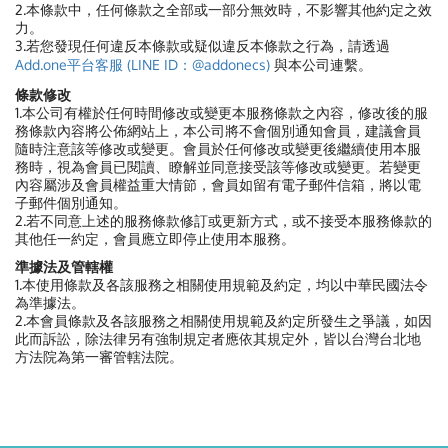
2.本條款中，任何條款之全部或一部分無效時，不影響其他約定之效
力。
3.若您發現任何違反本條款或疑似違反本條款之行為，請透過
Add.one平台客服 (LINE ID：@addonecs)
與本公司連繫。
條款修改
1.本公司有權於任何時間修改或變更本服務條款之內容，修改後的服
務條款內容將公佈網站上，本公司將不會個別通知會員，建議會員
隨時注意該等修改或變更。會員於任何修改或變更後繼續使用本服
務時，視為會員已閱讀、瞭解並同意接受該等修改或變更。若變更
內容屬涉及會員權益重大情節，會員如留有電子郵件信箱，將以電
子郵件個別通知。
2.若不同意上述的服務條款修訂或更新方式，或不接受本服務條款的
其他任一約定，會員應立即停止使用本服務。
準據法及管轄權
1.本使用條款及各該服務之相關使用規範及約定，均以中華民國法令
為準據法。
2.本會員條款及各該服務之相關使用規範及約定所發生之爭議，如因
此而訴訟，除法律另有強制規定者應依其規定外，皆以台灣台北地
方法院為第一審管轄法院。