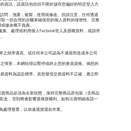
司的資訊，該資訊包括但不限於儲存您偏好的特定登入方
訪問，洩露，複製，使用或修改。但請注意，任何透過
採取一切合理的步驟來確保您的個人資料的保密性、完整
用或修改概不負責。
蒐集、處理或利用個人Facbook登入及授權資料，或請求
宜。
訂單之頻率過高、或任何本公司認為不適當而造成本公司
卡之情形，本網站得以暫停或終止您的會員資格。倘您的
交易資料為認定標準。若您發現交易資料不正確，應立即
退貨商品必須為全新狀態，保持完整商品原包裝（含商品
廠彩盒，否則將會影響退換貨權利。如有出貨明細表請一
代為處理發票，以加速退貨退款作業。