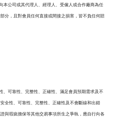
此向本公司或其代理人、經理人、受僱人或合作廠商為任
一部分，且對會員任何直接或間接之損害，皆不負任何賠
全性、可靠性、完整性、正確性、滿足會員預期需求及不
之安全性、可靠性、完整性、正確性及不會斷線和出錯
保證與瑕疵擔保等其他交易事項所生之爭執，應自行向各