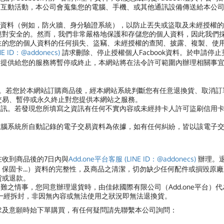
的互動活動，本公司會蒐集您的電腦、手機、或其他通訊設備傳送給本公
資料（例如，防火牆、身分驗證系統），以防止丟失或盜取及未經授權的
絕對安全的。然而，我們非常嚴格地保護和存儲您的個人資料，因此我們
生的您的個人資料的任何損失、盜竊、未經授權的查閱、披露、複製、使
E ID：@addonecs)
請求刪除、停止授權個人Facbook資料。於申請停止
網站提供給您的服務將暫停或終止，本網站將在法令許可範圍內辦理相關事
買。若您於本網站訂購商品後，經本網站系統判斷您有任意退換貨、取消
交易、暫停或永久終止對您提供本網站之服務。
資訊。若發現您所填寫之資訊有任何不實內容或未經持卡人許可盜刷信用
電腦系統所自動記錄的電子交易資料為依據，如有任何糾紛，皆以該電子
在收到商品後的7日內與
Add.one平台客服 (LINE ID：@addonecs)
辦理。
保固卡...）資料的完整性，及商品之清潔，切勿缺少任何配件或損毀原
貨或退款。
難之情事，您同意辦理退貨時，由佳銥國際有限公司（Add.one平台）
品一經拆封，非因無內容或無法使用之狀況即無法退換貨。
求及意願時始下單購買，有任何疑問請先聯繫本公司詢問：