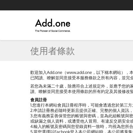
使用者條款
歡迎加入Add.one（www.add.one，以下稱
已閱讀、瞭解並同意接受本服務條款之所有內容，並完
若您為未滿二十歲，除應符合上述規定外，並應予您的
讀、瞭解並同意接受本使用條款的所有約定及其後修改
會員註冊
1.您進行本網站會員註冊程序時，可能會透過您於第三
2.申請註冊務必隨時更新且提供正確、完整的個人資訊
3.您有義務妥善保管您的帳號與密碼，並為此組帳號與
或缺漏之個人資料，或遭受他人冒用、有違反交易安全
4.輸入的帳號及密碼與您登錄資料一致時，均視為您所
5.當您選擇以Facbook登入本公司網站時，本公司將蒐集