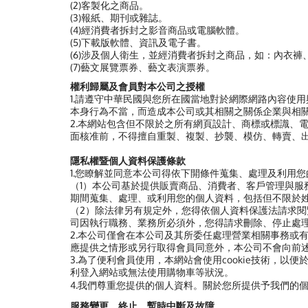
(2)客製化之商品。
(3)報紙、期刊或雜誌。
(4)經消費者拆封之影音商品或電腦軟體。
(5)下載版軟體、資訊及電子書。
(6)涉及個人衛生，並經消費者拆封之商品，如：內衣褲
(7)藝文展覽票券、藝文表演票券。
權利歸屬及會員對本公司之授權
1.請遵守中華民國與您所在國當地對於網際網路內容使
本身行為不當，而造成本公司或其相關之關係企業與相
2.本網站包含但不限於之所有網頁設計、商標或標識、
面核准前，不得擅自重製、複製、抄襲、模仿、轉賣、
隱私權暨個人資料保護條款
1.您瞭解並同意本公司得依下開條件蒐集、處理及利用
（1）本公司基於提供販賣商品、消費者、客戶管理與
期間蒐集、處理、或利用您的個人資料，包括但不限於
（2）除法律另有規定外，您得依個人資料保護法請求
司因執行職務、業務所必須外，您得請求刪除、停止處
2.本公司僅會在本公司及其所委任處理營業相關事務或
應提供之情形或另行取得會員同意外，本公司不會向前
3.為了便利會員使用，本網站會使用cookie技術，以
利登入網站或無法使用購物車等狀況。
4.我們尊重您提供的個人資料。關於您所提供予我們的
服務變更、終止、暫時中斷及故障