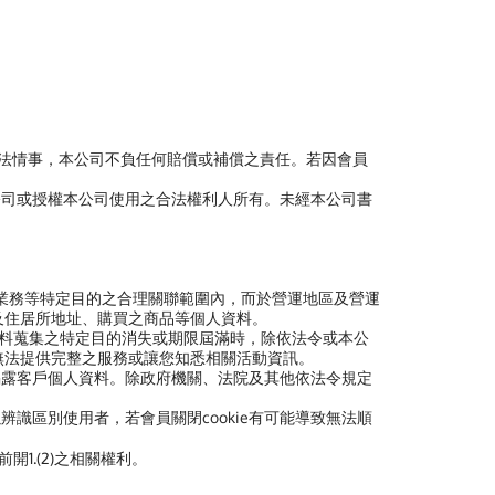
非法情事，本公司不負任何賠償或補償之責任。若因會員
公司或授權本公司使用之合法權利人所有。未經本公司書
業務等特定目的之合理關聯範圍內，而於營運地區及營運
及住居所地址、購買之商品等個人資料。
料蒐集之特定目的消失或期限屆滿時，除依法令或本公
無法提供完整之服務或讓您知悉相關活動資訊。
揭露客戶個人資料。除政府機關、法院及其他依法令規定
以辨識區別使用者，若會員關閉cookie有可能導致無法順
開1.(2)之相關權利。