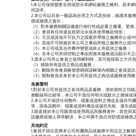
1.本公司保留變更全部或部分本網站服務之權利。若本
何請求。
2.本公司以目前一般認為合理之方式及技術，維護本服
償或補償之責任：
（1）對本服務相關設備進行例行性或必要之搬遷、更換
（2）會員有任何違反政府法令或本使用條款情形；
（3）天災或其他不可抗力之因素所導致之服務停止或中
（4）其他不可歸責於本公司之事由所致之服務停止或中
（5）本公司或其合作夥伴變更或終止所提供之服務；
（6）非本公司所得控制之事由而致本服務資訊顯示不
3.當本公司停止會員之使用權利時，其可能採取之方式
（1）移除所有提供之商品或服務；
（2）刪除所有會員帳號密碼與該帳號內相關之會員資訊
（3）限制會員未來於本公司所提供之商品或服務使用權
免責聲明
1.對於本公司所提供之各項商品及服務，僅依當時之功
會斷線和出錯等，本公司不負任何明示或默示之擔保或
2.本公司不保證任何郵件、檔案或資料之傳送及儲存均
等，因各該郵件、檔案或資料傳送或儲存失敗、遺失或
3.除直接於本公司購買或使用商品與服務者外，若您與
該廠商或個人尋求解決，本公司將不負任何賠償或補償
其他約定
1.會員不得任意將本公司所屬商品或服務中所設定之帳