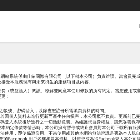
本網站），本網站系統係由佳銥國際有限公司（以下稱本公司）負責維護。當會
全接受本服務現有與未來衍生的服務項目及內容。
家長（或監護人）閱讀、瞭解並同意本使用條款的所有約定。當您使用或
變更：
方之帳號、密碼登入，以節省您註冊所需填寫資料的時間。
，若因個人資料未進行更新而產生任何損害，本公司概不負責。更新前已
密碼登入系統後所進行之一切活動負責。為維護您自身權益，請您妥善保
或本約定條款等情形時，本公司擁有暫停或終止會員對本公司下轄所有服
合法使用，即使係遭盜用、不當使用或其他本網站無法辨識是否為本人親
您的Facebook 用戶名稱和基本資料，以使您成為從Facbook登入本公