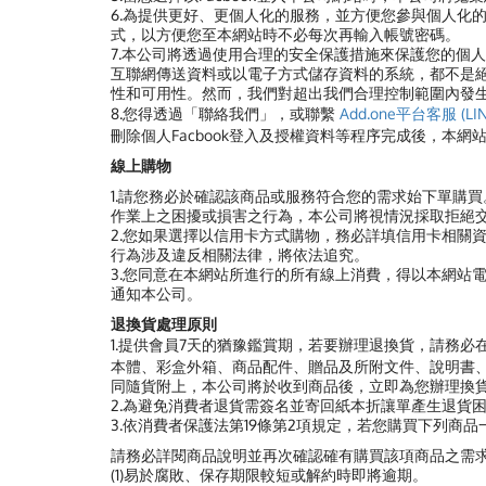
6.為提供更好、更個人化的服務，並方便您參與個人化
式，以方便您至本網站時不必每次再輸入帳號密碼。
7.
本公司將透過使用合理的安全保護措施來保護您的個人
互聯網傳送資料或以電子方式儲存資料的系統，都不是
性和可用性。然而，我們對超出我們合理控制範圍內發
8.您得透過「聯絡我們」，或聯繫
Add.one平台客服 (LIN
刪除個人Facbook登入及授權資料等程序完成後，本
線上購物
1.請您務必於確認該商品或服務符合您的需求始下單購
作業上之困擾或損害之行為，本公司將視情況採取拒絕
2.您如果選擇以信用卡方式購物，務必詳填信用卡相關
行為涉及違反相關法律，將依法追究。
3.您同意在本網站所進行的所有線上消費，得以本網站
通知本公司。
退換貨處理原則
1.提供會員7天的猶豫鑑賞期，若要辦理退換貨，請務必
本體、彩盒外箱、商品配件、贈品及所附文件、說明書、
同隨貨附上，本公司將於收到商品後，立即為您辦理換
2.為避免消費者退貨需簽名並寄回紙本折讓單產生退貨困
3.依消費者保護法第19條第2項規定，若您購買下列商
請務必詳閱商品說明並再次確認確有購買該項商品之需
(1)易於腐敗、保存期限較短或解約時即將逾期。