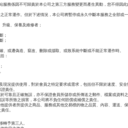
網站服務係因不可歸責於本公司之第三方服務變更而產生異動，您不得因
務之正常運作。但於下述情況，本公司將暫停或永久中斷本服務之全部或
、升級、保養及維修者；
斷；
斷；
正確、或遭偽造、竄改、刪除或擷取、或致系統中斷或不能正常運作時。
包括：
；
。
能及現況提供使用，對於會員之特定要求或需求，包括但不限於速度、安
保證責任。
屬於可靠且正確無誤，亦不保證會員所儲存或所傳送之郵件、檔案或資料
錯誤等所致之損害，本公司將不負任何賠償或補償之責任。
其他提供者所提供之商品、服務或其他交易標的物之品質、內容、運送、
之責任。
號移轉予第三人。