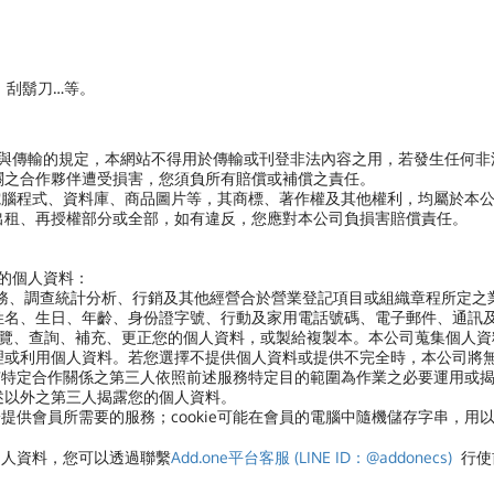
、刮鬍刀…等。
用與傳輸的規定，本網站不得用於傳輸或刊登非法內容之用，若發生任何
關之合作夥伴遭受損害，您須負所有賠償或補償之責任。
電腦程式、資料庫、商品圖片等，其商標、著作權及其他權利，均屬於本
出租、再授權部分或全部，如有違反，您應對本公司負損害賠償責任。
您的個人資料：
服務、調查統計分析、行銷及其他經營合於營業登記項目或組織章程所定之
姓名、生日、年齡、身份證字號、行動及家用電話號碼、電子郵件、通訊
閱覽、查詢、補充、更正您的個人資料，或製給複製本。本公司蒐集個人資
理或利用個人資料。若您選擇不提供個人資料或提供不完全時，本公司將
有特定合作關係之第三人依照前述服務特定目的範圍為作業之必要運用或
述以外之第三人揭露您的個人資料。
便於提供會員所需要的服務；cookie可能在會員的電腦中隨機儲存字串，用
個人資料，
您可以透過聯繫
Add.one平台客服 (LINE ID：@addonecs)
行使前