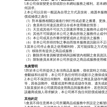
1.本公司保留變更全部或部分本網站服務之權利。若本
何請求。
2.本公司以目前一般認為合理之方式及技術，維護本服
償或補償之責任：
（1）對本服務相關設備進行例行性或必要之搬遷、更換
（2）會員有任何違反政府法令或本使用條款情形；
（3）天災或其他不可抗力之因素所導致之服務停止或中
（4）其他不可歸責於本公司之事由所致之服務停止或中
（5）本公司或其合作夥伴變更或終止所提供之服務；
（6）非本公司所得控制之事由而致本服務資訊顯示不
3.當本公司停止會員之使用權利時，其可能採取之方式
（1）移除所有提供之商品或服務；
（2）刪除所有會員帳號密碼與該帳號內相關之會員資訊
（3）限制會員未來於本公司所提供之商品或服務使用權
免責聲明
1.對於本公司所提供之各項商品及服務，僅依當時之功
會斷線和出錯等，本公司不負任何明示或默示之擔保或
2.本公司不保證任何郵件、檔案或資料之傳送及儲存均
等，因各該郵件、檔案或資料傳送或儲存失敗、遺失或
3.除直接於本公司購買或使用商品與服務者外，若您與
該廠商或個人尋求解決，本公司將不負任何賠償或補償
其他約定
1.會員不得任意將本公司所屬商品或服務中所設定之帳