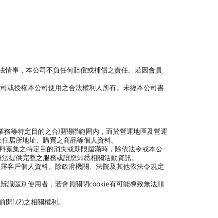
非法情事，本公司不負任何賠償或補償之責任。若因會員
公司或授權本公司使用之合法權利人所有。未經本公司書
業務等特定目的之合理關聯範圍內，而於營運地區及營運
及住居所地址、購買之商品等個人資料。
料蒐集之特定目的消失或期限屆滿時，除依法令或本公
無法提供完整之服務或讓您知悉相關活動資訊。
揭露客戶個人資料。除政府機關、法院及其他依法令規定
以辨識區別使用者，若會員關閉cookie有可能導致無法順
開1.(2)之相關權利。