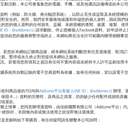
的互動活動，本公司會蒐集您的電腦、手機、或其他通訊設備傳送給本公
資料（例如，防火牆、身分驗證系統），以防止丟失或盜取及未經授權的
絕對安全的。然而，我們非常嚴格地保護和存儲您的個人資料，因此我們
生的您的個人資料的任何損失、盜竊、未經授權的查閱、披露、複製、使
E ID：@addonecs)
請求刪除、停止授權個人Facbook資料。於申請停止
網站提供給您的服務將暫停或終止，本網站將在法令許可範圍內辦理相關事
買。若您於本網站訂購商品後，經本網站系統判斷您有任意退換貨、取消
交易、暫停或永久終止對您提供本網站之服務。
資訊。若發現您所填寫之資訊有任何不實內容或未經持卡人許可盜刷信用
電腦系統所自動記錄的電子交易資料為依據，如有任何糾紛，皆以該電子
在收到商品後的7日內與
Add.one平台客服 (LINE ID：@addonecs)
辦理。
保固卡...）資料的完整性，及商品之清潔，切勿缺少任何配件或損毀原
貨或退款。
難之情事，您同意辦理退貨時，由佳銥國際有限公司（Add.one平台）
品一經拆封，非因無內容或無法使用之狀況即無法退換貨。
求及意願時始下單購買，有任何疑問請先聯繫本公司詢問：