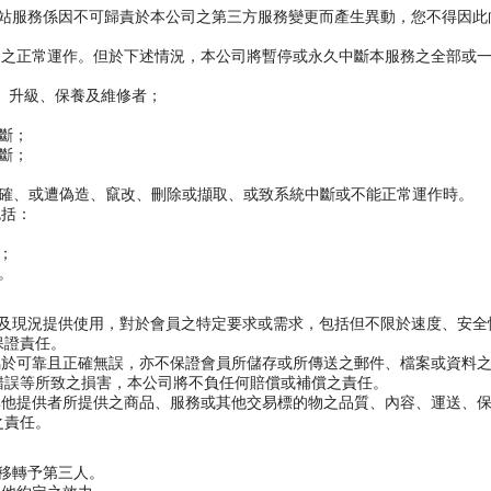
網站服務係因不可歸責於本公司之第三方服務變更而產生異動，您不得因
務之正常運作。但於下述情況，本公司將暫停或永久中斷本服務之全部或
、升級、保養及維修者；
斷；
斷；
正確、或遭偽造、竄改、刪除或擷取、或致系統中斷或不能正常運作時。
包括：
；
。
能及現況提供使用，對於會員之特定要求或需求，包括但不限於速度、安
保證責任。
屬於可靠且正確無誤，亦不保證會員所儲存或所傳送之郵件、檔案或資料
錯誤等所致之損害，本公司將不負任何賠償或補償之責任。
其他提供者所提供之商品、服務或其他交易標的物之品質、內容、運送、
之責任。
號移轉予第三人。