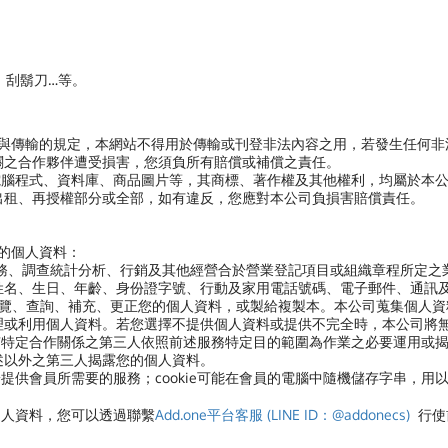
、刮鬍刀…等。
用與傳輸的規定，本網站不得用於傳輸或刊登非法內容之用，若發生任何
關之合作夥伴遭受損害，您須負所有賠償或補償之責任。
電腦程式、資料庫、商品圖片等，其商標、著作權及其他權利，均屬於本
出租、再授權部分或全部，如有違反，您應對本公司負損害賠償責任。
您的個人資料：
服務、調查統計分析、行銷及其他經營合於營業登記項目或組織章程所定之
姓名、生日、年齡、身份證字號、行動及家用電話號碼、電子郵件、通訊
閱覽、查詢、補充、更正您的個人資料，或製給複製本。本公司蒐集個人資
理或利用個人資料。若您選擇不提供個人資料或提供不完全時，本公司將
有特定合作關係之第三人依照前述服務特定目的範圍為作業之必要運用或
述以外之第三人揭露您的個人資料。
便於提供會員所需要的服務；cookie可能在會員的電腦中隨機儲存字串，用
個人資料，
您可以透過聯繫
Add.one平台客服 (LINE ID：@addonecs)
行使前