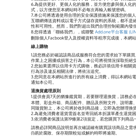
6.為提供更好、更個人化的服務，並方便您參與個人化
式，以方便您至本網站時不必每次再輸入帳號密碼。
7.
本公司將透過使用合理的安全保護措施來保護您的個人
互聯網傳送資料或以電子方式儲存資料的系統，都不是
性和可用性。然而，我們對超出我們合理控制範圍內發
8.您得透過「聯絡我們」，或聯繫
Add.one平台客服 (LIN
刪除個人Facbook登入及授權資料等程序完成後，本
線上購物
1.請您務必於確認該商品或服務符合您的需求始下單購
作業上之困擾或損害之行為，本公司將視情況採取拒絕
2.您如果選擇以信用卡方式購物，務必詳填信用卡相關
行為涉及違反相關法律，將依法追究。
3.您同意在本網站所進行的所有線上消費，得以本網站
通知本公司。
退換貨處理原則
1.提供會員7天的猶豫鑑賞期，若要辦理退換貨，請務必
本體、彩盒外箱、商品配件、贈品及所附文件、說明書、
同隨貨附上，本公司將於收到商品後，立即為您辦理換
2.為避免消費者退貨需簽名並寄回紙本折讓單產生退貨困
3.依消費者保護法第19條第2項規定，若您購買下列商
請務必詳閱商品說明並再次確認確有購買該項商品之需
(1)易於腐敗、保存期限較短或解約時即將逾期。