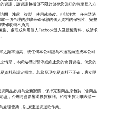
司的資訊，該資訊包括但不限於儲存您偏好的特定登入方
訪問，洩露，複製，使用或修改。但請注意，任何透過
採取一切合理的步驟來確保您的個人資料的保密性、完整
用或修改概不負責。
蒐集、處理或利用個人Facbook登入及授權資料，或請求
宜。
訂單之頻率過高、或任何本公司認為不適當而造成本公司
卡之情形，本網站得以暫停或終止您的會員資格。倘您的
交易資料為認定標準。若您發現交易資料不正確，應立即
退貨商品必須為全新狀態，保持完整商品原包裝（含商品
廠彩盒，否則將會影響退換貨權利。如有出貨明細表請一
代為處理發票，以加速退貨退款作業。