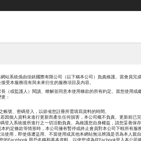
本網站），本網站系統係由佳銥國際有限公司（以下稱本公司）負責維護。當會
全接受本服務現有與未來衍生的服務項目及內容。
家長（或監護人）閱讀、瞭解並同意本使用條款的所有約定。當您使用或
變更：
方之帳號、密碼登入，以節省您註冊所需填寫資料的時間。
，若因個人資料未進行更新而產生任何損害，本公司概不負責。更新前已
密碼登入系統後所進行之一切活動負責。為維護您自身權益，請您妥善保
或本約定條款等情形時，本公司擁有暫停或終止會員對本公司下轄所有服
合法使用，即使係遭盜用、不當使用或其他本網站無法辨識是否為本人親
您的Facebook 用戶名稱和基本資料，以使您成為從Facbook登入本公