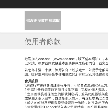
使用者條款
歡迎加入Add.one（www.add.one，以下稱
已閱讀、瞭解並同意接受本服務條款之所有內容，並完
若您為未滿二十歲，除應符合上述規定外，並應予您的
讀、瞭解並同意接受本使用條款的所有約定及其後修改
會員註冊
1.您進行本網站會員註冊程序時，可能會透過您於第三
2.申請註冊務必隨時更新且提供正確、完整的個人資訊
3.您有義務妥善保管您的帳號與密碼，並為此組帳號與
或缺漏之個人資料，或遭受他人冒用、有違反交易安全
4.輸入的帳號及密碼與您登錄資料一致時，均視為您所
5.當您選擇以Facbook登入本公司網站時，本公司將蒐集