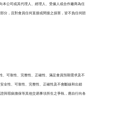
此向本公司或其代理人、經理人、受僱人或合作廠商為任
一部分，且對會員任何直接或間接之損害，皆不負任何賠
全性、可靠性、完整性、正確性、滿足會員預期需求及不
之安全性、可靠性、完整性、正確性及不會斷線和出錯
保證與瑕疵擔保等其他交易事項所生之爭執，應自行向各