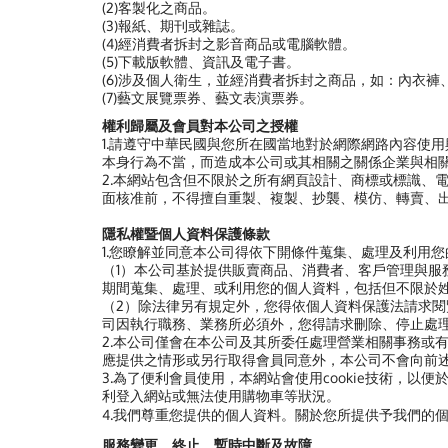
(2)客製化之商品。
(3)報紙、期刊或雜誌。
(4)經消費者拆封之影音商品或電腦軟體。
(5)下載版軟體、資訊及電子書。
(6)涉及個人衛生，並經消費者拆封之商品，如：內衣褲
(7)藝文展覽票券、藝文表演票券。
權利歸屬及會員對本公司之授權
1.請遵守中華民國與您所在國當地對於網際網路內容使
本身行為不當，而造成本公司或其相關之關係企業與相
2.本網站包含但不限於之所有網頁設計、商標或標識、
面核准前，不得擅自重製、複製、抄襲、模仿、轉賣、
隱私權暨個人資料保護條款
1.您瞭解並同意本公司得依下開條件蒐集、處理及利用
（1）本公司基於提供販賣商品、消費者、客戶管理與
期間蒐集、處理、或利用您的個人資料，包括但不限於
（2）除法律另有規定外，您得依個人資料保護法請求
司因執行職務、業務所必須外，您得請求刪除、停止處
2.本公司僅會在本公司及其所委任處理營業相關事務或
應提供之情形或另行取得會員同意外，本公司不會向前
3.為了便利會員使用，本網站會使用cookie技術，以
利登入網站或無法使用購物車等狀況。
4.我們尊重您提供的個人資料。關於您所提供予我們的
服務變更、終止、暫時中斷及故障