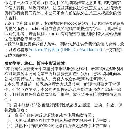
係之第三人依照前述服務特定目的範圍為作業之必要運用或揭露客
戶個人資料。除政府機關、法院及其他依法令規定應提供之情形或
另行取得會員同意外，本公司不會向前述以外之第三人揭露您的個
人資料。
3.為了便利會員使用，本網站會使用cookie技術，以便於提供會員所
需要的服務；cookie可能在會員的電腦中隨機儲存字串，用以辨識
區別使用者，若會員關閉cookie有可能導致無法順利登入網站或無
法使用購物車等狀況。
4.我們尊重您提供的個人資料。關於您所提供予我們的個人資料，
您
可以透過聯繫
Add.one平台客服 (LINE ID：@addonecs)
行使前開1.
(2)之相關權利。
服務變更、終止、暫時中斷及故障
1.本公司保留變更全部或部分本網站服務之權利。若本網站服務係因
不可歸責於本公司之第三方服務變更而產生異動，您不得因此向本
公司或其代理人、經理人、受僱人或合作廠商為任何請求。
2.本公司以目前一般認為合理之方式及技術，維護本服務之正常運
作。但於下述情況，本公司將暫停或永久中斷本服務之全部或一部
分，且對會員任何直接或間接之損害，皆不負任何賠償或補償之責
任：
（1）對本服務相關設備進行例行性或必要之搬遷、更換、升級、保
養及維修者；
（2）會員有任何違反政府法令或本使用條款情形；
（3）天災或其他不可抗力之因素所導致之服務停止或中斷；
（4）其他不可歸責於本公司之事由所致之服務停止或中斷；