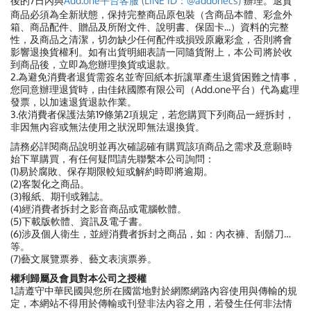
後的7日內與
Add.one平台客服 (LINE ID：@addonecs)
辦理。退貨
商品必須為全新狀態，保持完整商品原包裝（含商品本體、彩盒外
箱、商品配件、贈品及所附文件、說明書、保固卡...）資料的完整
性，及商品之清潔，切勿缺少任何配件或損毀原廠彩盒，否則將會
影響退換貨權利。如有出貨明細表請一同隨貨附上，本公司將於收
到商品後，立即為您辦理換貨或退款。
2.為避免消費者退貨需簽名並寄回紙本折讓單產生退貨困難之情事，
您同意辦理退貨時，由佳銥國際有限公司（Add.one平台）代為處理
發票，以加速退貨退款作業。
3.依消費者保護法第19條第2項規定，若您購買下列商品一經拆封，
非因無內容或無法使用之狀況即無法退換貨。
請務必詳閱商品說明並再次確認確有購買該項商品之需求及意願時
始下單購買，有任何疑問請先聯繫本公司詢問：
(1)易於腐敗、保存期限較短或解約時即將逾期。
(2)客製化之商品。
(3)報紙、期刊或雜誌。
(4)經消費者拆封之影音商品或電腦軟體。
(5)下載版軟體、資訊及電子書。
(6)涉及個人衛生，並經消費者拆封之商品，如：內衣褲、刮鬍刀…
等。
(7)藝文展覽票券、藝文表演票券。
權利歸屬及會員對本公司之授權
1.請遵守中華民國與您所在國當地對於網際網路內容使用與傳輸的規
定，本網站不得用於傳輸或刊登非法內容之用，若發生任何非法情