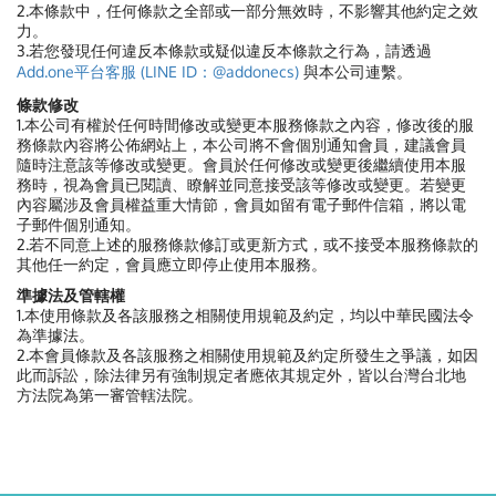
2.本條款中，任何條款之全部或一部分無效時，不影響其他約定之效
力。
3.若您發現任何違反本條款或疑似違反本條款之行為，請透過
Add.one平台客服 (LINE ID：@addonecs)
與本公司連繫。
條款修改
1.本公司有權於任何時間修改或變更本服務條款之內容，修改後的服
務條款內容將公佈網站上，本公司將不會個別通知會員，建議會員
隨時注意該等修改或變更。會員於任何修改或變更後繼續使用本服
務時，視為會員已閱讀、瞭解並同意接受該等修改或變更。若變更
內容屬涉及會員權益重大情節，會員如留有電子郵件信箱，將以電
子郵件個別通知。
2.若不同意上述的服務條款修訂或更新方式，或不接受本服務條款的
其他任一約定，會員應立即停止使用本服務。
準據法及管轄權
1.本使用條款及各該服務之相關使用規範及約定，均以中華民國法令
為準據法。
2.本會員條款及各該服務之相關使用規範及約定所發生之爭議，如因
此而訴訟，除法律另有強制規定者應依其規定外，皆以台灣台北地
方法院為第一審管轄法院。