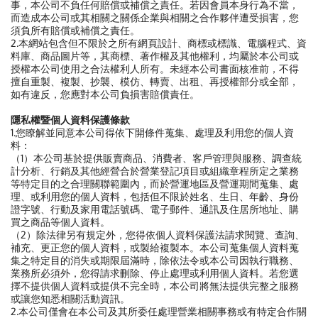
事，本公司不負任何賠償或補償之責任。若因會員本身行為不當，
而造成本公司或其相關之關係企業與相關之合作夥伴遭受損害，您
須負所有賠償或補償之責任。
2.本網站包含但不限於之所有網頁設計、商標或標識、電腦程式、資
料庫、商品圖片等，其商標、著作權及其他權利，均屬於本公司或
授權本公司使用之合法權利人所有。未經本公司書面核准前，不得
擅自重製、複製、抄襲、模仿、轉賣、出租、再授權部分或全部，
如有違反，您應對本公司負損害賠償責任。
隱私權暨個人資料保護條款
1.您瞭解並同意本公司得依下開條件蒐集、處理及利用您的個人資
料：
（1）本公司基於提供販賣商品、消費者、客戶管理與服務、調查統
計分析、行銷及其他經營合於營業登記項目或組織章程所定之業務
等特定目的之合理關聯範圍內，而於營運地區及營運期間蒐集、處
理、或利用您的個人資料，包括但不限於姓名、生日、年齡、身份
證字號、行動及家用電話號碼、電子郵件、通訊及住居所地址、購
買之商品等個人資料。
（2）除法律另有規定外，您得依個人資料保護法請求閱覽、查詢、
補充、更正您的個人資料，或製給複製本。本公司蒐集個人資料蒐
集之特定目的消失或期限屆滿時，除依法令或本公司因執行職務、
業務所必須外，您得請求刪除、停止處理或利用個人資料。若您選
擇不提供個人資料或提供不完全時，本公司將無法提供完整之服務
或讓您知悉相關活動資訊。
2.本公司僅會在本公司及其所委任處理營業相關事務或有特定合作關