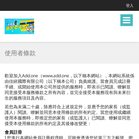
登入
Toggle
navigat
使用者條款
歡迎加入Add.one（www.add.one，以下稱本網站），本網站系統係
由佳銥國際有限公司（以下稱本公司）負責維護。當會員完成註冊
手續、或開始使用本公司所提供的服務時，即表示已閱讀、瞭解並
同意接受本服務條款之所有內容，並完全接受本服務現有與未來衍
生的服務項目及內容。
若您為未滿二十歲，除應符合上述規定外，並應予您的家長（或監
護人）閱讀、瞭解並同意本使用條款的所有約定。當您使用或繼續
使用本服務時，即推定您的家長（或監護人）已閱讀、瞭解並同意
接受本使用條款的所有約定及其後修改變更：
會員註冊
1.您進行本網站會員註冊程序時，可能會透過您於第三方之帳號、密