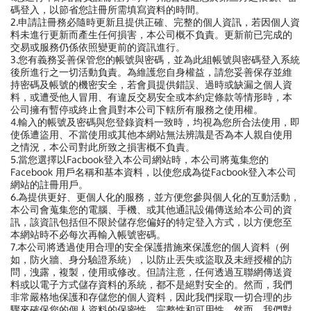
碼登入，以節省您註冊所需填寫資料的時間。
2.申請註冊務必隨時更新且提供正確、完整的個人資訊，若因個人資
料未進行更新而產生任何損害，本公司概不負責。更新前已完成的
交易或服務仍係依照變更前的資訊進行。
3.您有義務妥善保管您的帳號與密碼，並為此組帳號與密碼登入系統
後所進行之一切活動負責。為維護您自身權益，請您妥善保存並維
持密碼及帳號的機密安全，若會員提供錯誤、過時或缺漏之個人資
料，或遭受他人冒用、有違反交易安全或本約定條款等情形時，本
公司擁有暫停或終止會員對本公司下轄所有服務之使用權。
4.輸入的帳號及密碼與您登錄資料一致時，均視為您所合法使用，即
使係遭盜用、不當使用或其他本網站無法辨識是否為本人親自使用
之情況，本公司對此所致之損害概不負責。
5.當您選擇以Facbook登入本公司網站時，本公司將蒐集您的
Facebook 用戶名稱和基本資料，以使您成為從Facbook登入本公司
網站的註冊用戶。
6.為提供更好、更個人化的服務，並方便您參與個人化的互動活動，
本公司會蒐集您的電腦、手機、或其他通訊設備傳送給本公司的資
訊，該資訊包括但不限於儲存您偏好的特定登入方式，以方便您至
本網站時不必每次再輸入帳號密碼。
7.
本公司將透過使用合理的安全保護措施來保護您的個人資料（例
如，防火牆、身分驗證系統），以防止丟失或盜取及未經授權的訪
問，洩露，複製，使用或修改。但請注意，任何透過互聯網傳送資
料或以電子方式儲存資料的系統，都不是絕對安全的。然而，我們
非常嚴格地保護和存儲您的個人資料，因此我們採取一切合理的步
驟來確保您的個人資料的保密性、完整性和可用性。然而，我們對