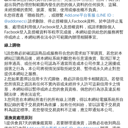
超出我們合理控制範圍內發生的您的個人資料的任何損失、盜竊、
未經授權的查閱、披露、複製、使用或修改概不負責。
8.您得透過「聯絡我們」，或聯繫
Add.one平台客服 (LINE ID：
@addonecs)
請求刪除、停止授權個人Facbook資料。於申請停止蒐
集、處理或利用個人Facbook登入及授權資料，或請求刪除個人
Facbook登入及授權資料等程序完成後，本網站提供給您的服務將暫
停或終止，本網站將在法令許可範圍內辦理相關事宜。
線上購物
1.請您務必於確認該商品或服務符合您的需求始下單購買。若您於本
網站訂購商品後，經本網站系統判斷您有任意退換貨、取消訂單之
頻率過高、或任何本公司認為不適當而造成本公司作業上之困擾或
損害之行為，本公司將視情況採取拒絕交易、暫停或永久終止對您
提供本網站之服務。
2.您如果選擇以信用卡方式購物，務必詳填信用卡相關資訊。若發現
您所填寫之資訊有任何不實內容或未經持卡人許可盜刷信用卡之情
形，本網站得以暫停或終止您的會員資格。倘您的行為涉及違反相
關法律，將依法追究。
3.您同意在本網站所進行的所有線上消費，得以本網站電腦系統所自
動記錄的電子交易資料為依據，如有任何糾紛，皆以該電子交易資
料為認定標準。若您發現交易資料不正確，應立即通知本公司。
退換貨處理原則
1.提供會員7天的猶豫鑑賞期，若要辦理退換貨，請務必在收到商品