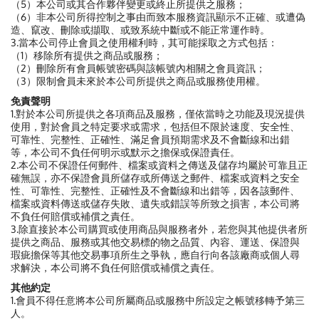
（5）本公司或其合作夥伴變更或終止所提供之服務；
（6）非本公司所得控制之事由而致本服務資訊顯示不正確、或遭偽
造、竄改、刪除或擷取、或致系統中斷或不能正常運作時。
3.當本公司停止會員之使用權利時，其可能採取之方式包括：
（1）移除所有提供之商品或服務；
（2）刪除所有會員帳號密碼與該帳號內相關之會員資訊；
（3）限制會員未來於本公司所提供之商品或服務使用權。
免責聲明
1.對於本公司所提供之各項商品及服務，僅依當時之功能及現況提供
使用，對於會員之特定要求或需求，包括但不限於速度、安全性、
可靠性、完整性、正確性、滿足會員預期需求及不會斷線和出錯
等，本公司不負任何明示或默示之擔保或保證責任。
2.本公司不保證任何郵件、檔案或資料之傳送及儲存均屬於可靠且正
確無誤，亦不保證會員所儲存或所傳送之郵件、檔案或資料之安全
性、可靠性、完整性、正確性及不會斷線和出錯等，因各該郵件、
檔案或資料傳送或儲存失敗、遺失或錯誤等所致之損害，本公司將
不負任何賠償或補償之責任。
3.除直接於本公司購買或使用商品與服務者外，若您與其他提供者所
提供之商品、服務或其他交易標的物之品質、內容、運送、保證與
瑕疵擔保等其他交易事項所生之爭執，應自行向各該廠商或個人尋
求解決，本公司將不負任何賠償或補償之責任。
其他約定
1.會員不得任意將本公司所屬商品或服務中所設定之帳號移轉予第三
人。