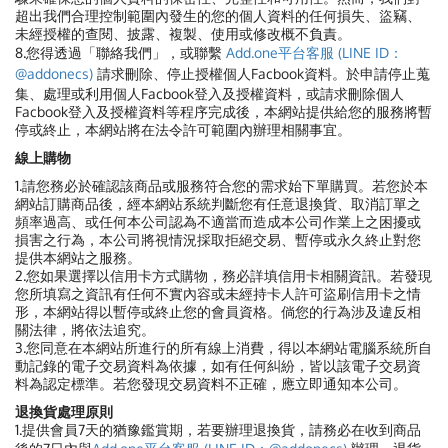
超出我們合理控制範圍內發生的您的個人資料的任何損失、盜竊、
未經授權的查閱、披露、複製、使用或修改概不負責。
8.您得透過「聯絡我們」，或聯繫
Add.one平台客服 (LINE ID：
@addonecs)
請求刪除、停止授權個人Facbook資料。於申請停止蒐
集、處理或利用個人Facbook登入及授權資料，或請求刪除個人
Facbook登入及授權資料等程序完成後，本網站提供給您的服務將暫
停或終止，本網站將在法令許可範圍內辦理相關事宜。
線上購物
1.請您務必於確認該商品或服務符合您的需求始下單購買。若您於本
網站訂購商品後，經本網站系統判斷您有任意退換貨、取消訂單之
頻率過高、或任何本公司認為不適當而造成本公司作業上之困擾或
損害之行為，本公司將視情況採取拒絕交易、暫停或永久終止對您
提供本網站之服務。
2.您如果選擇以信用卡方式購物，務必詳填信用卡相關資訊。若發現
您所填寫之資訊有任何不實內容或未經持卡人許可盜刷信用卡之情
形，本網站得以暫停或終止您的會員資格。倘您的行為涉及違反相
關法律，將依法追究。
3.您同意在本網站所進行的所有線上消費，得以本網站電腦系統所自
動記錄的電子交易資料為依據，如有任何糾紛，皆以該電子交易資
料為認定標準。若您發現交易資料不正確，應立即通知本公司。
退換貨處理原則
1.提供會員7天的猶豫鑑賞期，若要辦理退換貨，請務必在收到商品