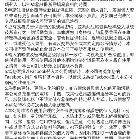
碼登入，以節省您註冊所需填寫資料的時間。
2.申請註冊務必隨時更新且提供正確、完整的個人資訊，若因個人資
料未進行更新而產生任何損害，本公司概不負責。更新前已完成的
交易或服務仍係依照變更前的資訊進行。
3.您有義務妥善保管您的帳號與密碼，並為此組帳號與密碼登入系統
後所進行之一切活動負責。為維護您自身權益，請您妥善保存並維
持密碼及帳號的機密安全，若會員提供錯誤、過時或缺漏之個人資
料，或遭受他人冒用、有違反交易安全或本約定條款等情形時，本
公司擁有暫停或終止會員對本公司下轄所有服務之使用權。
4.輸入的帳號及密碼與您登錄資料一致時，均視為您所合法使用，即
使係遭盜用、不當使用或其他本網站無法辨識是否為本人親自使用
之情況，本公司對此所致之損害概不負責。
5.當您選擇以Facbook登入本公司網站時，本公司將蒐集您的
Facebook 用戶名稱和基本資料，以使您成為從Facbook登入本公司
網站的註冊用戶。
6.為提供更好、更個人化的服務，並方便您參與個人化的互動活動，
本公司會蒐集您的電腦、手機、或其他通訊設備傳送給本公司的資
訊，該資訊包括但不限於儲存您偏好的特定登入方式，以方便您至
本網站時不必每次再輸入帳號密碼。
7.
本公司將透過使用合理的安全保護措施來保護您的個人資料（例
如，防火牆、身分驗證系統），以防止丟失或盜取及未經授權的訪
問，洩露，複製，使用或修改。但請注意，任何透過互聯網傳送資
料或以電子方式儲存資料的系統，都不是絕對安全的。然而，我們
非常嚴格地保護和存儲您的個人資料，因此我們採取一切合理的步
驟來確保您的個人資料的保密性、完整性和可用性。然而，我們對