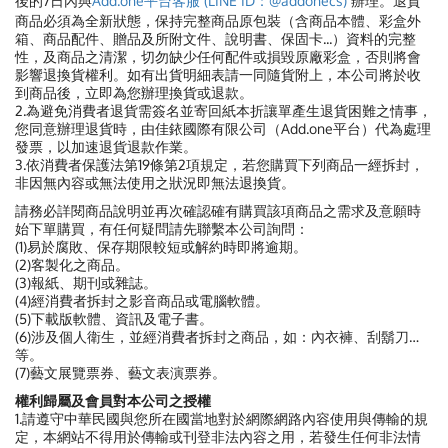
後的7日內與
Add.one平台客服 (LINE ID：@addonecs)
辦理。退貨
商品必須為全新狀態，保持完整商品原包裝（含商品本體、彩盒外
箱、商品配件、贈品及所附文件、說明書、保固卡...）資料的完整
性，及商品之清潔，切勿缺少任何配件或損毀原廠彩盒，否則將會
影響退換貨權利。如有出貨明細表請一同隨貨附上，本公司將於收
到商品後，立即為您辦理換貨或退款。
2.為避免消費者退貨需簽名並寄回紙本折讓單產生退貨困難之情事，
您同意辦理退貨時，由佳銥國際有限公司（Add.one平台）代為處理
發票，以加速退貨退款作業。
3.依消費者保護法第19條第2項規定，若您購買下列商品一經拆封，
非因無內容或無法使用之狀況即無法退換貨。
請務必詳閱商品說明並再次確認確有購買該項商品之需求及意願時
始下單購買，有任何疑問請先聯繫本公司詢問：
(1)易於腐敗、保存期限較短或解約時即將逾期。
(2)客製化之商品。
(3)報紙、期刊或雜誌。
(4)經消費者拆封之影音商品或電腦軟體。
(5)下載版軟體、資訊及電子書。
(6)涉及個人衛生，並經消費者拆封之商品，如：內衣褲、刮鬍刀…
等。
(7)藝文展覽票券、藝文表演票券。
權利歸屬及會員對本公司之授權
1.請遵守中華民國與您所在國當地對於網際網路內容使用與傳輸的規
定，本網站不得用於傳輸或刊登非法內容之用，若發生任何非法情