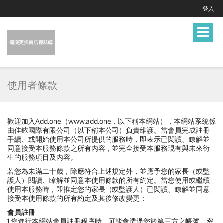
登入
Toggle
navigat
使用者條款
歡迎加入Add.one（www.add.one，以下稱本網站），本網站系統係
由佳銥國際有限公司（以下稱本公司）負責維護。當會員完成註冊
手續、或開始使用本公司所提供的服務時，即表示已閱讀、瞭解並
同意接受本服務條款之所有內容，並完全接受本服務現有與未來衍
生的服務項目及內容。
若您為未滿二十歲，除應符合上述規定外，並應予您的家長（或監
護人）閱讀、瞭解並同意本使用條款的所有約定。當您使用或繼續
使用本服務時，即推定您的家長（或監護人）已閱讀、瞭解並同意
接受本使用條款的所有約定及其後修改變更：
會員註冊
1.您進行本網站會員註冊程序時，可能會透過您於第三方之帳號、密