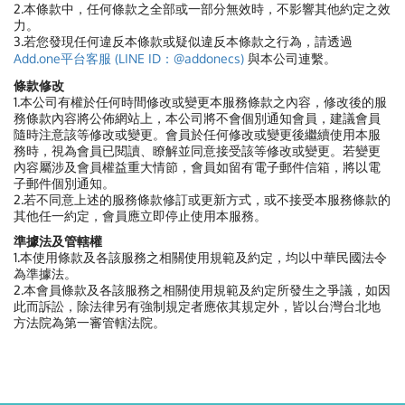
2.本條款中，任何條款之全部或一部分無效時，不影響其他約定之效
力。
3.若您發現任何違反本條款或疑似違反本條款之行為，請透過
Add.one平台客服 (LINE ID：@addonecs)
與本公司連繫。
條款修改
1.本公司有權於任何時間修改或變更本服務條款之內容，修改後的服
務條款內容將公佈網站上，本公司將不會個別通知會員，建議會員
隨時注意該等修改或變更。會員於任何修改或變更後繼續使用本服
務時，視為會員已閱讀、瞭解並同意接受該等修改或變更。若變更
內容屬涉及會員權益重大情節，會員如留有電子郵件信箱，將以電
子郵件個別通知。
2.若不同意上述的服務條款修訂或更新方式，或不接受本服務條款的
其他任一約定，會員應立即停止使用本服務。
準據法及管轄權
1.本使用條款及各該服務之相關使用規範及約定，均以中華民國法令
為準據法。
2.本會員條款及各該服務之相關使用規範及約定所發生之爭議，如因
此而訴訟，除法律另有強制規定者應依其規定外，皆以台灣台北地
方法院為第一審管轄法院。