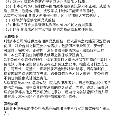
（5）本公司或其合作夥伴變更或終止所提供之服務；
（6）非本公司所得控制之事由而致本服務資訊顯示不正確、或遭偽
造、竄改、刪除或擷取、或致系統中斷或不能正常運作時。
3.當本公司停止會員之使用權利時，其可能採取之方式包括：
（1）移除所有提供之商品或服務；
（2）刪除所有會員帳號密碼與該帳號內相關之會員資訊；
（3）限制會員未來於本公司所提供之商品或服務使用權。
免責聲明
1.對於本公司所提供之各項商品及服務，僅依當時之功能及現況提供
使用，對於會員之特定要求或需求，包括但不限於速度、安全性、
可靠性、完整性、正確性、滿足會員預期需求及不會斷線和出錯
等，本公司不負任何明示或默示之擔保或保證責任。
2.本公司不保證任何郵件、檔案或資料之傳送及儲存均屬於可靠且正
確無誤，亦不保證會員所儲存或所傳送之郵件、檔案或資料之安全
性、可靠性、完整性、正確性及不會斷線和出錯等，因各該郵件、
檔案或資料傳送或儲存失敗、遺失或錯誤等所致之損害，本公司將
不負任何賠償或補償之責任。
3.除直接於本公司購買或使用商品與服務者外，若您與其他提供者所
提供之商品、服務或其他交易標的物之品質、內容、運送、保證與
瑕疵擔保等其他交易事項所生之爭執，應自行向各該廠商或個人尋
求解決，本公司將不負任何賠償或補償之責任。
其他約定
1.會員不得任意將本公司所屬商品或服務中所設定之帳號移轉予第三
人。