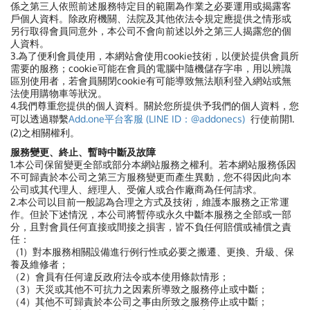
係之第三人依照前述服務特定目的範圍為作業之必要運用或揭露客
戶個人資料。除政府機關、法院及其他依法令規定應提供之情形或
另行取得會員同意外，本公司不會向前述以外之第三人揭露您的個
人資料。
3.為了便利會員使用，本網站會使用cookie技術，以便於提供會員所
需要的服務；cookie可能在會員的電腦中隨機儲存字串，用以辨識
區別使用者，若會員關閉cookie有可能導致無法順利登入網站或無
法使用購物車等狀況。
4.我們尊重您提供的個人資料。關於您所提供予我們的個人資料，
您
可以透過聯繫
Add.one平台客服 (LINE ID：@addonecs)
行使前開1.
(2)之相關權利。
服務變更、終止、暫時中斷及故障
1.本公司保留變更全部或部分本網站服務之權利。若本網站服務係因
不可歸責於本公司之第三方服務變更而產生異動，您不得因此向本
公司或其代理人、經理人、受僱人或合作廠商為任何請求。
2.本公司以目前一般認為合理之方式及技術，維護本服務之正常運
作。但於下述情況，本公司將暫停或永久中斷本服務之全部或一部
分，且對會員任何直接或間接之損害，皆不負任何賠償或補償之責
任：
（1）對本服務相關設備進行例行性或必要之搬遷、更換、升級、保
養及維修者；
（2）會員有任何違反政府法令或本使用條款情形；
（3）天災或其他不可抗力之因素所導致之服務停止或中斷；
（4）其他不可歸責於本公司之事由所致之服務停止或中斷；