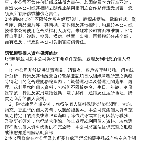
事，本公司不負任何賠償或補償之責任。若因會員本身行為不當，
而造成本公司或其相關之關係企業與相關之合作夥伴遭受損害，您
須負所有賠償或補償之責任。
2.本網站包含但不限於之所有網頁設計、商標或標識、電腦程式、資
料庫、商品圖片等，其商標、著作權及其他權利，均屬於本公司或
授權本公司使用之合法權利人所有。未經本公司書面核准前，不得
擅自重製、複製、抄襲、模仿、轉賣、出租、再授權部分或全部，
如有違反，您應對本公司負損害賠償責任。
隱私權暨個人資料保護條款
1.您瞭解並同意本公司得依下開條件蒐集、處理及利用您的個人資
料：
（1）本公司基於提供販賣商品、消費者、客戶管理與服務、調查統
計分析、行銷及其他經營合於營業登記項目或組織章程所定之業務
等特定目的之合理關聯範圍內，而於營運地區及營運期間蒐集、處
理、或利用您的個人資料，包括但不限於姓名、生日、年齡、身份
證字號、行動及家用電話號碼、電子郵件、通訊及住居所地址、購
買之商品等個人資料。
（2）除法律另有規定外，您得依個人資料保護法請求閱覽、查詢、
補充、更正您的個人資料，或製給複製本。本公司蒐集個人資料蒐
集之特定目的消失或期限屆滿時，除依法令或本公司因執行職務、
業務所必須外，您得請求刪除、停止處理或利用個人資料。若您選
擇不提供個人資料或提供不完全時，本公司將無法提供完整之服務
或讓您知悉相關活動資訊。
2.本公司僅會在本公司及其所委任處理營業相關事務或有特定合作關