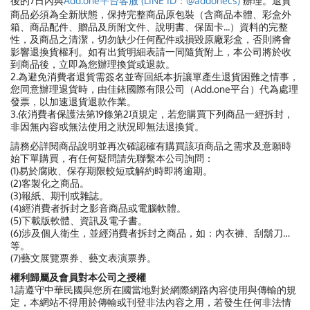
後的7日內與
Add.one平台客服 (LINE ID：@addonecs)
辦理。退貨
商品必須為全新狀態，保持完整商品原包裝（含商品本體、彩盒外
箱、商品配件、贈品及所附文件、說明書、保固卡...）資料的完整
性，及商品之清潔，切勿缺少任何配件或損毀原廠彩盒，否則將會
影響退換貨權利。如有出貨明細表請一同隨貨附上，本公司將於收
到商品後，立即為您辦理換貨或退款。
2.為避免消費者退貨需簽名並寄回紙本折讓單產生退貨困難之情事，
您同意辦理退貨時，由佳銥國際有限公司（Add.one平台）代為處理
發票，以加速退貨退款作業。
3.依消費者保護法第19條第2項規定，若您購買下列商品一經拆封，
非因無內容或無法使用之狀況即無法退換貨。
請務必詳閱商品說明並再次確認確有購買該項商品之需求及意願時
始下單購買，有任何疑問請先聯繫本公司詢問：
(1)易於腐敗、保存期限較短或解約時即將逾期。
(2)客製化之商品。
(3)報紙、期刊或雜誌。
(4)經消費者拆封之影音商品或電腦軟體。
(5)下載版軟體、資訊及電子書。
(6)涉及個人衛生，並經消費者拆封之商品，如：內衣褲、刮鬍刀…
等。
(7)藝文展覽票券、藝文表演票券。
權利歸屬及會員對本公司之授權
1.請遵守中華民國與您所在國當地對於網際網路內容使用與傳輸的規
定，本網站不得用於傳輸或刊登非法內容之用，若發生任何非法情