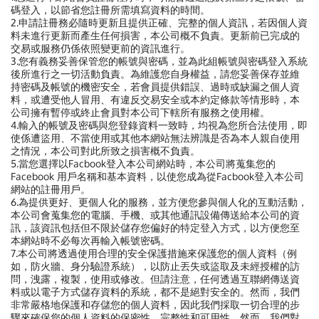
碼登入，以節省您註冊所需填寫資料的時間。
2.申請註冊務必隨時更新且提供正確、完整的個人資訊，若因個人資
料未進行更新而產生任何損害，本公司概不負責。更新前已完成的
交易或服務仍係依照變更前的資訊進行。
3.您有義務妥善保管您的帳號與密碼，並為此組帳號與密碼登入系統
後所進行之一切活動負責。為維護您自身權益，請您妥善保存並維
持密碼及帳號的機密安全，若會員提供錯誤、過時或缺漏之個人資
料，或遭受他人冒用、有違反交易安全或本約定條款等情形時，本
公司擁有暫停或終止會員對本公司下轄所有服務之使用權。
4.輸入的帳號及密碼與您登錄資料一致時，均視為您所合法使用，即
使係遭盜用、不當使用或其他本網站無法辨識是否為本人親自使用
之情況，本公司對此所致之損害概不負責。
5.當您選擇以Facbook登入本公司網站時，本公司將蒐集您的
Facebook 用戶名稱和基本資料，以使您成為從Facbook登入本公司
網站的註冊用戶。
6.為提供更好、更個人化的服務，並方便您參與個人化的互動活動，
本公司會蒐集您的電腦、手機、或其他通訊設備傳送給本公司的資
訊，該資訊包括但不限於儲存您偏好的特定登入方式，以方便您至
本網站時不必每次再輸入帳號密碼。
7.
本公司將透過使用合理的安全保護措施來保護您的個人資料（例
如，防火牆、身分驗證系統），以防止丟失或盜取及未經授權的訪
問，洩露，複製，使用或修改。但請注意，任何透過互聯網傳送資
料或以電子方式儲存資料的系統，都不是絕對安全的。然而，我們
非常嚴格地保護和存儲您的個人資料，因此我們採取一切合理的步
驟來確保您的個人資料的保密性、完整性和可用性。然而，我們對