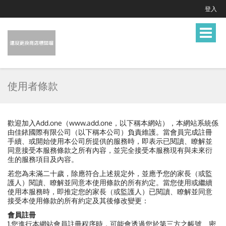
登入
Toggle
navigat
使用者條款
歡迎加入Add.one（www.add.one，以下稱本網站），本網站系統係
由佳銥國際有限公司（以下稱本公司）負責維護。當會員完成註冊
手續、或開始使用本公司所提供的服務時，即表示已閱讀、瞭解並
同意接受本服務條款之所有內容，並完全接受本服務現有與未來衍
生的服務項目及內容。
若您為未滿二十歲，除應符合上述規定外，並應予您的家長（或監
護人）閱讀、瞭解並同意本使用條款的所有約定。當您使用或繼續
使用本服務時，即推定您的家長（或監護人）已閱讀、瞭解並同意
接受本使用條款的所有約定及其後修改變更：
會員註冊
1.您進行本網站會員註冊程序時，可能會透過您於第三方之帳號、密