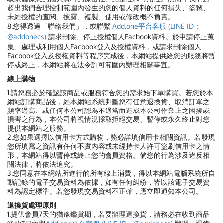
超出我們合理控制範圍內發生的您的個人資料的任何損失、盜竊、
未經授權的查閱、披露、複製、使用或修改概不負責。
8.您得透過「聯絡我們」，或聯繫
Add.one平台客服 (LINE ID：
@addonecs)
請求刪除、停止授權個人Facbook資料。於申請停止蒐
集、處理或利用個人Facbook登入及授權資料，或請求刪除個人
Facbook登入及授權資料等程序完成後，本網站提供給您的服務將暫
停或終止，本網站將在法令許可範圍內辦理相關事宜。
線上購物
1.請您務必於確認該商品或服務符合您的需求始下單購買。若您於本
網站訂購商品後，經本網站系統判斷您有任意退換貨、取消訂單之
頻率過高、或任何本公司認為不適當而造成本公司作業上之困擾或
損害之行為，本公司將視情況採取拒絕交易、暫停或永久終止對您
提供本網站之服務。
2.您如果選擇以信用卡方式購物，務必詳填信用卡相關資訊。若發現
您所填寫之資訊有任何不實內容或未經持卡人許可盜刷信用卡之情
形，本網站得以暫停或終止您的會員資格。倘您的行為涉及違反相
關法律，將依法追究。
3.您同意在本網站所進行的所有線上消費，得以本網站電腦系統所自
動記錄的電子交易資料為依據，如有任何糾紛，皆以該電子交易資
料為認定標準。若您發現交易資料不正確，應立即通知本公司。
退換貨處理原則
1.提供會員7天的猶豫鑑賞期，若要辦理退換貨，請務必在收到商品