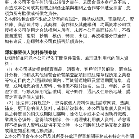
事，本公司不負任何賠償或補償之責任。若因會員本身行為不當，
而造成本公司或其相關之關係企業與相關之合作夥伴遭受損害，您
須負所有賠償或補償之責任。
2.本網站包含但不限於之所有網頁設計、商標或標識、電腦程式、資
料庫、商品圖片等，其商標、著作權及其他權利，均屬於本公司或
授權本公司使用之合法權利人所有。未經本公司書面核准前，不得
擅自重製、複製、抄襲、模仿、轉賣、出租、再授權部分或全部，
如有違反，您應對本公司負損害賠償責任。
隱私權暨個人資料保護條款
1.您瞭解並同意本公司得依下開條件蒐集、處理及利用您的個人資
料：
（1）本公司基於提供販賣商品、消費者、客戶管理與服務、調查統
計分析、行銷及其他經營合於營業登記項目或組織章程所定之業務
等特定目的之合理關聯範圍內，而於營運地區及營運期間蒐集、處
理、或利用您的個人資料，包括但不限於姓名、生日、年齡、身份
證字號、行動及家用電話號碼、電子郵件、通訊及住居所地址、購
買之商品等個人資料。
（2）除法律另有規定外，您得依個人資料保護法請求閱覽、查詢、
補充、更正您的個人資料，或製給複製本。本公司蒐集個人資料蒐
集之特定目的消失或期限屆滿時，除依法令或本公司因執行職務、
業務所必須外，您得請求刪除、停止處理或利用個人資料。若您選
擇不提供個人資料或提供不完全時，本公司將無法提供完整之服務
或讓您知悉相關活動資訊。
2.本公司僅會在本公司及其所委任處理營業相關事務或有特定合作關