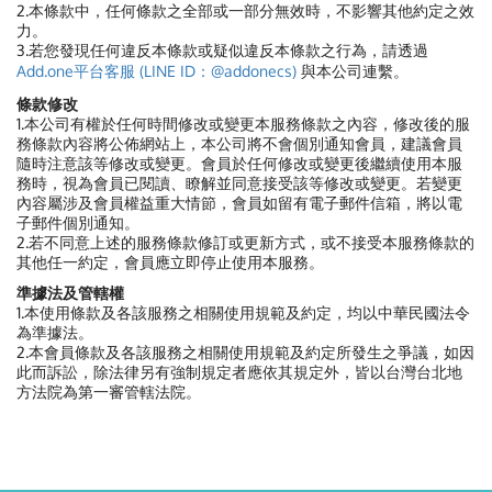
2.本條款中，任何條款之全部或一部分無效時，不影響其他約定之效
力。
3.若您發現任何違反本條款或疑似違反本條款之行為，請透過
Add.one平台客服 (LINE ID：@addonecs)
與本公司連繫。
條款修改
1.本公司有權於任何時間修改或變更本服務條款之內容，修改後的服
務條款內容將公佈網站上，本公司將不會個別通知會員，建議會員
隨時注意該等修改或變更。會員於任何修改或變更後繼續使用本服
務時，視為會員已閱讀、瞭解並同意接受該等修改或變更。若變更
內容屬涉及會員權益重大情節，會員如留有電子郵件信箱，將以電
子郵件個別通知。
2.若不同意上述的服務條款修訂或更新方式，或不接受本服務條款的
其他任一約定，會員應立即停止使用本服務。
準據法及管轄權
1.本使用條款及各該服務之相關使用規範及約定，均以中華民國法令
為準據法。
2.本會員條款及各該服務之相關使用規範及約定所發生之爭議，如因
此而訴訟，除法律另有強制規定者應依其規定外，皆以台灣台北地
方法院為第一審管轄法院。