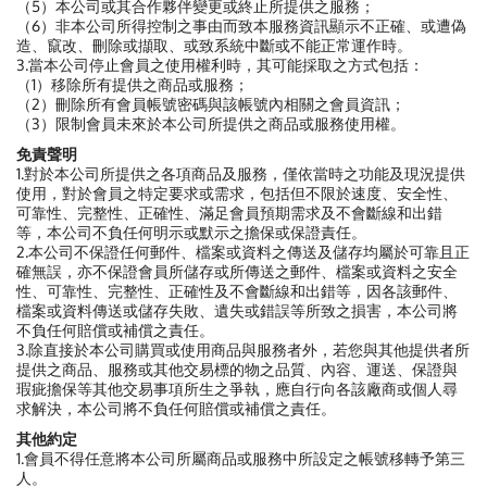
（5）本公司或其合作夥伴變更或終止所提供之服務；
（6）非本公司所得控制之事由而致本服務資訊顯示不正確、或遭偽
造、竄改、刪除或擷取、或致系統中斷或不能正常運作時。
3.當本公司停止會員之使用權利時，其可能採取之方式包括：
（1）移除所有提供之商品或服務；
（2）刪除所有會員帳號密碼與該帳號內相關之會員資訊；
（3）限制會員未來於本公司所提供之商品或服務使用權。
免責聲明
1.對於本公司所提供之各項商品及服務，僅依當時之功能及現況提供
使用，對於會員之特定要求或需求，包括但不限於速度、安全性、
可靠性、完整性、正確性、滿足會員預期需求及不會斷線和出錯
等，本公司不負任何明示或默示之擔保或保證責任。
2.本公司不保證任何郵件、檔案或資料之傳送及儲存均屬於可靠且正
確無誤，亦不保證會員所儲存或所傳送之郵件、檔案或資料之安全
性、可靠性、完整性、正確性及不會斷線和出錯等，因各該郵件、
檔案或資料傳送或儲存失敗、遺失或錯誤等所致之損害，本公司將
不負任何賠償或補償之責任。
3.除直接於本公司購買或使用商品與服務者外，若您與其他提供者所
提供之商品、服務或其他交易標的物之品質、內容、運送、保證與
瑕疵擔保等其他交易事項所生之爭執，應自行向各該廠商或個人尋
求解決，本公司將不負任何賠償或補償之責任。
其他約定
1.會員不得任意將本公司所屬商品或服務中所設定之帳號移轉予第三
人。