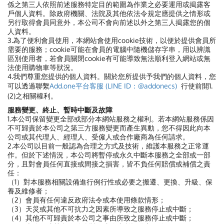
係之第三人依照前述服務特定目的範圍為作業之必要運用或揭露客
戶個人資料。除政府機關、法院及其他依法令規定應提供之情形或
另行取得會員同意外，本公司不會向前述以外之第三人揭露您的個
人資料。
3.為了便利會員使用，本網站會使用cookie技術，以便於提供會員所
需要的服務；cookie可能在會員的電腦中隨機儲存字串，用以辨識
區別使用者，若會員關閉cookie有可能導致無法順利登入網站或無
法使用購物車等狀況。
4.我們尊重您提供的個人資料。關於您所提供予我們的個人資料，
您
可以透過聯繫
Add.one平台客服 (LINE ID：@addonecs)
行使前開1.
(2)之相關權利。
服務變更、終止、暫時中斷及故障
1.本公司保留變更全部或部分本網站服務之權利。若本網站服務係因
不可歸責於本公司之第三方服務變更而產生異動，您不得因此向本
公司或其代理人、經理人、受僱人或合作廠商為任何請求。
2.本公司以目前一般認為合理之方式及技術，維護本服務之正常運
作。但於下述情況，本公司將暫停或永久中斷本服務之全部或一部
分，且對會員任何直接或間接之損害，皆不負任何賠償或補償之責
任：
（1）對本服務相關設備進行例行性或必要之搬遷、更換、升級、保
養及維修者；
（2）會員有任何違反政府法令或本使用條款情形；
（3）天災或其他不可抗力之因素所導致之服務停止或中斷；
（4）其他不可歸責於本公司之事由所致之服務停止或中斷；