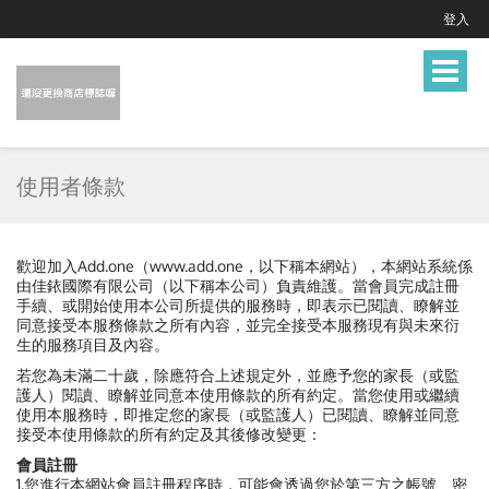
登入
Toggle
navigat
使用者條款
歡迎加入Add.one（www.add.one，以下稱本網站），本網站系統係
由佳銥國際有限公司（以下稱本公司）負責維護。當會員完成註冊
手續、或開始使用本公司所提供的服務時，即表示已閱讀、瞭解並
同意接受本服務條款之所有內容，並完全接受本服務現有與未來衍
生的服務項目及內容。
若您為未滿二十歲，除應符合上述規定外，並應予您的家長（或監
護人）閱讀、瞭解並同意本使用條款的所有約定。當您使用或繼續
使用本服務時，即推定您的家長（或監護人）已閱讀、瞭解並同意
接受本使用條款的所有約定及其後修改變更：
會員註冊
1.您進行本網站會員註冊程序時，可能會透過您於第三方之帳號、密