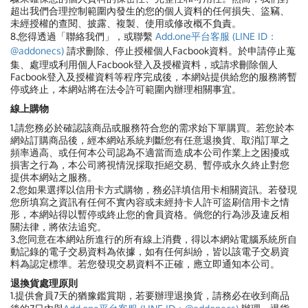
超出我們合理控制範圍內發生的您的個人資料的任何損失、盜竊、
未經授權的查閱、披露、複製、使用或修改概不負責。
8.您得透過「聯絡我們」，或聯繫
Add.one平台客服 (LINE ID：
@addonecs)
請求刪除、停止授權個人Facbook資料。於申請停止蒐
集、處理或利用個人Facbook登入及授權資料，或請求刪除個人
Facbook登入及授權資料等程序完成後，本網站提供給您的服務將暫
停或終止，本網站將在法令許可範圍內辦理相關事宜。
線上購物
1.請您務必於確認該商品或服務符合您的需求始下單購買。若您於本
網站訂購商品後，經本網站系統判斷您有任意退換貨、取消訂單之
頻率過高、或任何本公司認為不適當而造成本公司作業上之困擾或
損害之行為，本公司將視情況採取拒絕交易、暫停或永久終止對您
提供本網站之服務。
2.您如果選擇以信用卡方式購物，務必詳填信用卡相關資訊。若發現
您所填寫之資訊有任何不實內容或未經持卡人許可盜刷信用卡之情
形，本網站得以暫停或終止您的會員資格。倘您的行為涉及違反相
關法律，將依法追究。
3.您同意在本網站所進行的所有線上消費，得以本網站電腦系統所自
動記錄的電子交易資料為依據，如有任何糾紛，皆以該電子交易資
料為認定標準。若您發現交易資料不正確，應立即通知本公司。
退換貨處理原則
1.提供會員7天的猶豫鑑賞期，若要辦理退換貨，請務必在收到商品