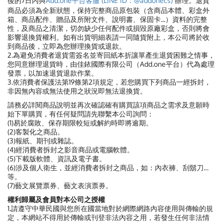
後的7日內與
Add.one平台客服 (LINE ID：@addonecs)
辦理。退貨
商品必須為全新狀態，保持完整商品原包裝（含商品本體、彩盒外
箱、商品配件、贈品及所附文件、說明書、保固卡...）資料的完整
性，及商品之清潔，切勿缺少任何配件或損毀原廠彩盒，否則將會
影響退換貨權利。如有出貨明細表請一同隨貨附上，本公司將於收
到商品後，立即為您辦理換貨或退款。
2.為避免消費者退貨需簽名並寄回紙本折讓單產生退貨困難之情事，
您同意辦理退貨時，由佳銥國際有限公司（Add.one平台）代為處理
發票，以加速退貨退款作業。
3.依消費者保護法第19條第2項規定，若您購買下列商品一經拆封，
非因無內容或無法使用之狀況即無法退換貨。
請務必詳閱商品說明並再次確認確有購買該項商品之需求及意願時
始下單購買，有任何疑問請先聯繫本公司詢問：
(1)易於腐敗、保存期限較短或解約時即將逾期。
(2)客製化之商品。
(3)報紙、期刊或雜誌。
(4)經消費者拆封之影音商品或電腦軟體。
(5)下載版軟體、資訊及電子書。
(6)涉及個人衛生，並經消費者拆封之商品，如：內衣褲、刮鬍刀…
等。
(7)藝文展覽票券、藝文表演票券。
權利歸屬及會員對本公司之授權
1.請遵守中華民國與您所在國當地對於網際網路內容使用與傳輸的規
定，本網站不得用於傳輸或刊登非法內容之用，若發生任何非法情