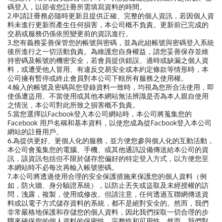
碼登入，以節省您註冊所需填寫資料的時間。
2.申請註冊務必隨時更新且提供正確、完整的個人資訊，若因個人資
料未進行更新而產生任何損害，本公司概不負責。更新前已完成的
交易或服務仍係依照變更前的資訊進行。
3.您有義務妥善保管您的帳號與密碼，並為此組帳號與密碼登入系統
後所進行之一切活動負責。為維護您自身權益，請您妥善保存並維
持密碼及帳號的機密安全，若會員提供錯誤、過時或缺漏之個人資
料，或遭受他人冒用、有違反交易安全或本約定條款等情形時，本
公司擁有暫停或終止會員對本公司下轄所有服務之使用權。
4.輸入的帳號及密碼與您登錄資料一致時，均視為您所合法使用，即
使係遭盜用、不當使用或其他本網站無法辨識是否為本人親自使用
之情況，本公司對此所致之損害概不負責。
5.當您選擇以Facbook登入本公司網站時，本公司將蒐集您的
Facebook 用戶名稱和基本資料，以使您成為從Facbook登入本公司
網站的註冊用戶。
6.為提供更好、更個人化的服務，並方便您參與個人化的互動活動，
本公司會蒐集您的電腦、手機、或其他通訊設備傳送給本公司的資
訊，該資訊包括但不限於儲存您偏好的特定登入方式，以方便您至
本網站時不必每次再輸入帳號密碼。
7.
本公司將透過使用合理的安全保護措施來保護您的個人資料（例
如，防火牆、身分驗證系統），以防止丟失或盜取及未經授權的訪
問，洩露，複製，使用或修改。但請注意，任何透過互聯網傳送資
料或以電子方式儲存資料的系統，都不是絕對安全的。然而，我們
非常嚴格地保護和存儲您的個人資料，因此我們採取一切合理的步
驟來確保您的個人資料的保密性、完整性和可用性。然而，我們對