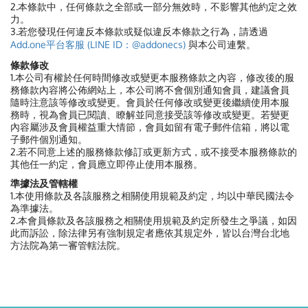
2.本條款中，任何條款之全部或一部分無效時，不影響其他約定之效
力。
3.若您發現任何違反本條款或疑似違反本條款之行為，請透過
Add.one平台客服 (LINE ID：@addonecs)
與本公司連繫。
條款修改
1.本公司有權於任何時間修改或變更本服務條款之內容，修改後的服
務條款內容將公佈網站上，本公司將不會個別通知會員，建議會員
隨時注意該等修改或變更。會員於任何修改或變更後繼續使用本服
務時，視為會員已閱讀、瞭解並同意接受該等修改或變更。若變更
內容屬涉及會員權益重大情節，會員如留有電子郵件信箱，將以電
子郵件個別通知。
2.若不同意上述的服務條款修訂或更新方式，或不接受本服務條款的
其他任一約定，會員應立即停止使用本服務。
準據法及管轄權
1.本使用條款及各該服務之相關使用規範及約定，均以中華民國法令
為準據法。
2.本會員條款及各該服務之相關使用規範及約定所發生之爭議，如因
此而訴訟，除法律另有強制規定者應依其規定外，皆以台灣台北地
方法院為第一審管轄法院。