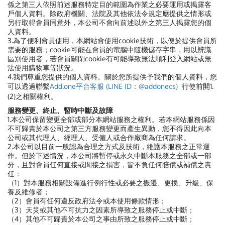
係之第三人依照前述服務特定目的範圍為作業之必要運用或揭露客
戶個人資料。除政府機關、法院及其他依法令規定應提供之情形或
另行取得會員同意外，本公司不會向前述以外之第三人揭露您的個
人資料。
3.為了便利會員使用，本網站會使用cookie技術，以便於提供會員所
需要的服務；cookie可能在會員的電腦中隨機儲存字串，用以辨識
區別使用者，若會員關閉cookie有可能導致無法順利登入網站或無
法使用購物車等狀況。
4.我們尊重您提供的個人資料。關於您所提供予我們的個人資料，
您
可以透過聯繫
Add.one平台客服 (LINE ID：@addonecs)
行使前開1.
(2)之相關權利。
服務變更、終止、暫時中斷及故障
1.本公司保留變更全部或部分本網站服務之權利。若本網站服務係因
不可歸責於本公司之第三方服務變更而產生異動，您不得因此向本
公司或其代理人、經理人、受僱人或合作廠商為任何請求。
2.本公司以目前一般認為合理之方式及技術，維護本服務之正常運
作。但於下述情況，本公司將暫停或永久中斷本服務之全部或一部
分，且對會員任何直接或間接之損害，皆不負任何賠償或補償之責
任：
（1）對本服務相關設備進行例行性或必要之搬遷、更換、升級、保
養及維修者；
（2）會員有任何違反政府法令或本使用條款情形；
（3）天災或其他不可抗力之因素所導致之服務停止或中斷；
（4）其他不可歸責於本公司之事由所致之服務停止或中斷；