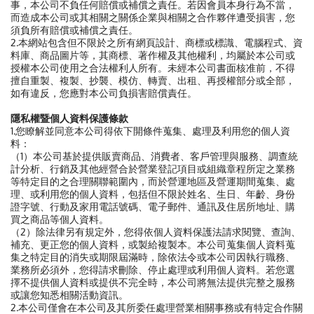
事，本公司不負任何賠償或補償之責任。若因會員本身行為不當，
而造成本公司或其相關之關係企業與相關之合作夥伴遭受損害，您
須負所有賠償或補償之責任。
2.本網站包含但不限於之所有網頁設計、商標或標識、電腦程式、資
料庫、商品圖片等，其商標、著作權及其他權利，均屬於本公司或
授權本公司使用之合法權利人所有。未經本公司書面核准前，不得
擅自重製、複製、抄襲、模仿、轉賣、出租、再授權部分或全部，
如有違反，您應對本公司負損害賠償責任。
隱私權暨個人資料保護條款
1.您瞭解並同意本公司得依下開條件蒐集、處理及利用您的個人資
料：
（1）本公司基於提供販賣商品、消費者、客戶管理與服務、調查統
計分析、行銷及其他經營合於營業登記項目或組織章程所定之業務
等特定目的之合理關聯範圍內，而於營運地區及營運期間蒐集、處
理、或利用您的個人資料，包括但不限於姓名、生日、年齡、身份
證字號、行動及家用電話號碼、電子郵件、通訊及住居所地址、購
買之商品等個人資料。
（2）除法律另有規定外，您得依個人資料保護法請求閱覽、查詢、
補充、更正您的個人資料，或製給複製本。本公司蒐集個人資料蒐
集之特定目的消失或期限屆滿時，除依法令或本公司因執行職務、
業務所必須外，您得請求刪除、停止處理或利用個人資料。若您選
擇不提供個人資料或提供不完全時，本公司將無法提供完整之服務
或讓您知悉相關活動資訊。
2.本公司僅會在本公司及其所委任處理營業相關事務或有特定合作關