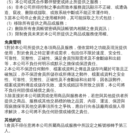
（5）本公司或其合作夥伴變更或終止所提供之服務；
（6）非本公司所得控制之事由而致本服務資訊顯示不正確、或遭偽
造、竄改、刪除或擷取、或致系統中斷或不能正常運作時。
3.當本公司停止會員之使用權利時，其可能採取之方式包括：
（1）移除所有提供之商品或服務；
（2）刪除所有會員帳號密碼與該帳號內相關之會員資訊；
（3）限制會員未來於本公司所提供之商品或服務使用權。
免責聲明
1.對於本公司所提供之各項商品及服務，僅依當時之功能及現況提供
使用，對於會員之特定要求或需求，包括但不限於速度、安全性、
可靠性、完整性、正確性、滿足會員預期需求及不會斷線和出錯
等，本公司不負任何明示或默示之擔保或保證責任。
2.本公司不保證任何郵件、檔案或資料之傳送及儲存均屬於可靠且正
確無誤，亦不保證會員所儲存或所傳送之郵件、檔案或資料之安全
性、可靠性、完整性、正確性及不會斷線和出錯等，因各該郵件、
檔案或資料傳送或儲存失敗、遺失或錯誤等所致之損害，本公司將
不負任何賠償或補償之責任。
3.除直接於本公司購買或使用商品與服務者外，若您與其他提供者所
提供之商品、服務或其他交易標的物之品質、內容、運送、保證與
瑕疵擔保等其他交易事項所生之爭執，應自行向各該廠商或個人尋
求解決，本公司將不負任何賠償或補償之責任。
其他約定
1.會員不得任意將本公司所屬商品或服務中所設定之帳號移轉予第三
人。