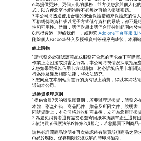
6.為提供更好、更個人化的服務，並方便您參與個人化
式，以方便您至本網站時不必每次再輸入帳號密碼。
7.
本公司將透過使用合理的安全保護措施來保護您的個人
互聯網傳送資料或以電子方式儲存資料的系統，都不是
性和可用性。然而，我們對超出我們合理控制範圍內發
8.您得透過「聯絡我們」，或聯繫
Add.one平台客服 (LIN
刪除個人Facbook登入及授權資料等程序完成後，本
線上購物
1.請您務必於確認該商品或服務符合您的需求始下單購
作業上之困擾或損害之行為，本公司將視情況採取拒絕
2.您如果選擇以信用卡方式購物，務必詳填信用卡相關
行為涉及違反相關法律，將依法追究。
3.您同意在本網站所進行的所有線上消費，得以本網站
通知本公司。
退換貨處理原則
1.提供會員7天的猶豫鑑賞期，若要辦理退換貨，請務必
本體、彩盒外箱、商品配件、贈品及所附文件、說明書、
同隨貨附上，本公司將於收到商品後，立即為您辦理換
2.為避免消費者退貨需簽名並寄回紙本折讓單產生退貨困
3.依消費者保護法第19條第2項規定，若您購買下列商
請務必詳閱商品說明並再次確認確有購買該項商品之需
(1)易於腐敗、保存期限較短或解約時即將逾期。