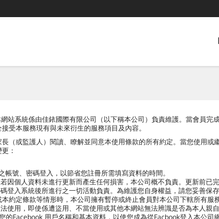
本網站），本網站系統係由佳銥國際有限公司（以下稱本公司）負責維護。當會
全接受本服務現有與未來衍生的服務項目及內容。
家長（或監護人）閱讀、瞭解並同意本使用條款的所有約定。當您使用或
變更：
方之帳號、密碼登入，以節省您註冊所需填寫資料的時間。
，若因個人資料未進行更新而產生任何損害，本公司概不負責。更新前已
密碼登入系統後所進行之一切活動負責。為維護您自身權益，請您妥善保
或本約定條款等情形時，本公司擁有暫停或終止會員對本公司下轄所有服
合法使用，即使係遭盜用、不當使用或其他本網站無法辨識是否為本人親
您的Facebook 用戶名稱和基本資料，以使您成為從Facbook登入本公