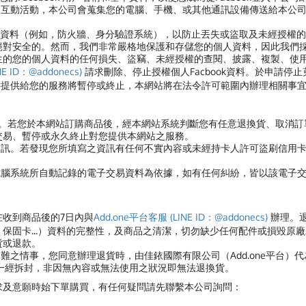
的互動活動，本公司會蒐集您的電腦、手機、或其他通訊設備傳送給本公
資料（例如，防火牆、身分驗證系統），以防止丟失或盜取及未經授權的
絕對安全的。然而，我們非常嚴格地保護和存儲您的個人資料，因此我們
生的您的個人資料的任何損失、盜竊、未經授權的查閱、披露、複製、使
E ID：@addonecs)
請求刪除、停止授權個人Facbook資料。於申請停止
網站提供給您的服務將暫停或終止，本網站將在法令許可範圍內辦理相關事
買。若您於本網站訂購商品後，經本網站系統判斷您有任意退換貨、取消
交易、暫停或永久終止對您提供本網站之服務。
資訊。若發現您所填寫之資訊有任何不實內容或未經持卡人許可盜刷信用
電腦系統所自動記錄的電子交易資料為依據，如有任何糾紛，皆以該電子
在收到商品後的7日內與
Add.one平台客服 (LINE ID：@addonecs)
辦理。
保固卡...）資料的完整性，及商品之清潔，切勿缺少任何配件或損毀原
貨或退款。
難之情事，您同意辦理退貨時，由佳銥國際有限公司（Add.one平台）
品一經拆封，非因無內容或無法使用之狀況即無法退換貨。
求及意願時始下單購買，有任何疑問請先聯繫本公司詢問：