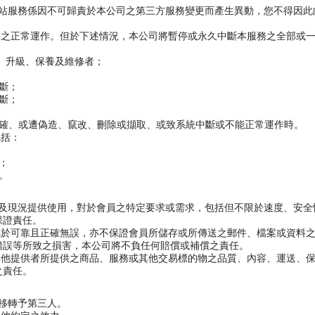
網站服務係因不可歸責於本公司之第三方服務變更而產生異動，您不得因
務之正常運作。但於下述情況，本公司將暫停或永久中斷本服務之全部或
、升級、保養及維修者；
斷；
斷；
正確、或遭偽造、竄改、刪除或擷取、或致系統中斷或不能正常運作時。
包括：
；
。
能及現況提供使用，對於會員之特定要求或需求，包括但不限於速度、安
保證責任。
屬於可靠且正確無誤，亦不保證會員所儲存或所傳送之郵件、檔案或資料
錯誤等所致之損害，本公司將不負任何賠償或補償之責任。
其他提供者所提供之商品、服務或其他交易標的物之品質、內容、運送、
之責任。
號移轉予第三人。