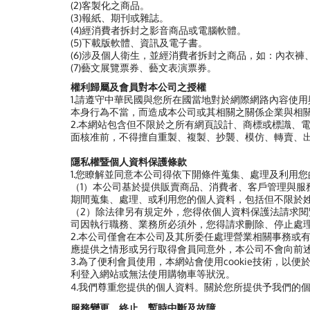
(2)客製化之商品。
(3)報紙、期刊或雜誌。
(4)經消費者拆封之影音商品或電腦軟體。
(5)下載版軟體、資訊及電子書。
(6)涉及個人衛生，並經消費者拆封之商品，如：內衣褲
(7)藝文展覽票券、藝文表演票券。
權利歸屬及會員對本公司之授權
1.請遵守中華民國與您所在國當地對於網際網路內容使
本身行為不當，而造成本公司或其相關之關係企業與相
2.本網站包含但不限於之所有網頁設計、商標或標識、
面核准前，不得擅自重製、複製、抄襲、模仿、轉賣、
隱私權暨個人資料保護條款
1.您瞭解並同意本公司得依下開條件蒐集、處理及利用
（1）本公司基於提供販賣商品、消費者、客戶管理與
期間蒐集、處理、或利用您的個人資料，包括但不限於
（2）除法律另有規定外，您得依個人資料保護法請求
司因執行職務、業務所必須外，您得請求刪除、停止處
2.本公司僅會在本公司及其所委任處理營業相關事務或
應提供之情形或另行取得會員同意外，本公司不會向前
3.為了便利會員使用，本網站會使用cookie技術，以
利登入網站或無法使用購物車等狀況。
4.我們尊重您提供的個人資料。關於您所提供予我們的
服務變更、終止、暫時中斷及故障