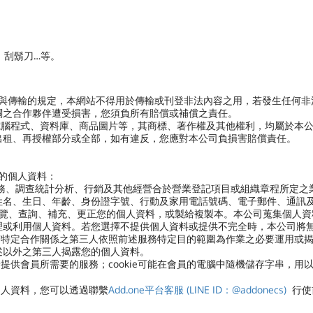
、刮鬍刀…等。
用與傳輸的規定，本網站不得用於傳輸或刊登非法內容之用，若發生任何
關之合作夥伴遭受損害，您須負所有賠償或補償之責任。
電腦程式、資料庫、商品圖片等，其商標、著作權及其他權利，均屬於本
出租、再授權部分或全部，如有違反，您應對本公司負損害賠償責任。
您的個人資料：
服務、調查統計分析、行銷及其他經營合於營業登記項目或組織章程所定之
姓名、生日、年齡、身份證字號、行動及家用電話號碼、電子郵件、通訊
閱覽、查詢、補充、更正您的個人資料，或製給複製本。本公司蒐集個人資
理或利用個人資料。若您選擇不提供個人資料或提供不完全時，本公司將
有特定合作關係之第三人依照前述服務特定目的範圍為作業之必要運用或
述以外之第三人揭露您的個人資料。
便於提供會員所需要的服務；cookie可能在會員的電腦中隨機儲存字串，用
個人資料，
您可以透過聯繫
Add.one平台客服 (LINE ID：@addonecs)
行使前