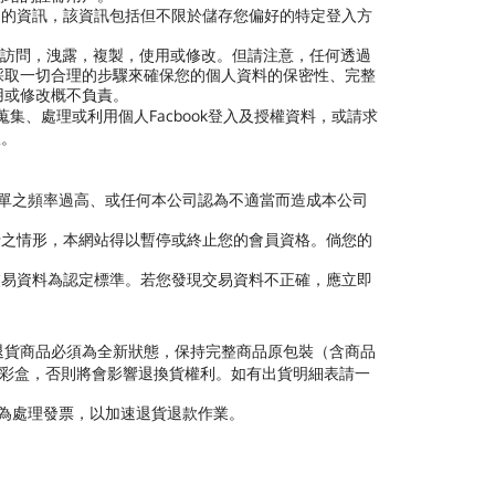
司的資訊，該資訊包括但不限於儲存您偏好的特定登入方
訪問，洩露，複製，使用或修改。但請注意，任何透過
採取一切合理的步驟來確保您的個人資料的保密性、完整
用或修改概不負責。
蒐集、處理或利用個人Facbook登入及授權資料，或請求
宜。
訂單之頻率過高、或任何本公司認為不適當而造成本公司
卡之情形，本網站得以暫停或終止您的會員資格。倘您的
交易資料為認定標準。若您發現交易資料不正確，應立即
退貨商品必須為全新狀態，保持完整商品原包裝（含商品
廠彩盒，否則將會影響退換貨權利。如有出貨明細表請一
代為處理發票，以加速退貨退款作業。