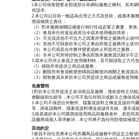
1.本公司保留變更全部或部分本網站服務之權利。若本
何請求。
2.本公司以目前一般認為合理之方式及技術，維護本服
償或補償之責任：
（1）對本服務相關設備進行例行性或必要之搬遷、更換
（2）會員有任何違反政府法令或本使用條款情形；
（3）天災或其他不可抗力之因素所導致之服務停止或中
（4）其他不可歸責於本公司之事由所致之服務停止或中
（5）本公司或其合作夥伴變更或終止所提供之服務；
（6）非本公司所得控制之事由而致本服務資訊顯示不
3.當本公司停止會員之使用權利時，其可能採取之方式
（1）移除所有提供之商品或服務；
（2）刪除所有會員帳號密碼與該帳號內相關之會員資訊
（3）限制會員未來於本公司所提供之商品或服務使用權
免責聲明
1.對於本公司所提供之各項商品及服務，僅依當時之功
會斷線和出錯等，本公司不負任何明示或默示之擔保或
2.本公司不保證任何郵件、檔案或資料之傳送及儲存均
等，因各該郵件、檔案或資料傳送或儲存失敗、遺失或
3.除直接於本公司購買或使用商品與服務者外，若您與
該廠商或個人尋求解決，本公司將不負任何賠償或補償
其他約定
1.會員不得任意將本公司所屬商品或服務中所設定之帳