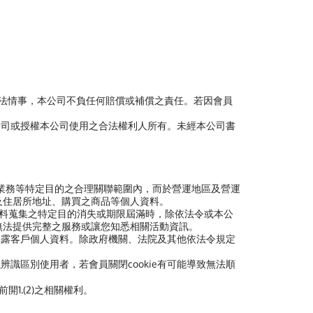
非法情事，本公司不負任何賠償或補償之責任。若因會員
公司或授權本公司使用之合法權利人所有。未經本公司書
業務等特定目的之合理關聯範圍內，而於營運地區及營運
及住居所地址、購買之商品等個人資料。
料蒐集之特定目的消失或期限屆滿時，除依法令或本公
無法提供完整之服務或讓您知悉相關活動資訊。
揭露客戶個人資料。除政府機關、法院及其他依法令規定
以辨識區別使用者，若會員關閉cookie有可能導致無法順
開1.(2)之相關權利。