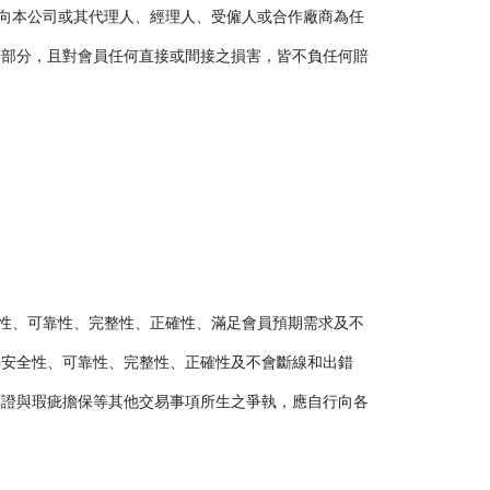
此向本公司或其代理人、經理人、受僱人或合作廠商為任
一部分，且對會員任何直接或間接之損害，皆不負任何賠
全性、可靠性、完整性、正確性、滿足會員預期需求及不
之安全性、可靠性、完整性、正確性及不會斷線和出錯
保證與瑕疵擔保等其他交易事項所生之爭執，應自行向各