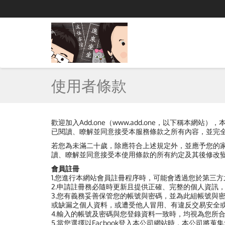
使用者條款
歡迎加入Add.one（www.add.one，以下稱
已閱讀、瞭解並同意接受本服務條款之所有內容，並完
若您為未滿二十歲，除應符合上述規定外，並應予您的
讀、瞭解並同意接受本使用條款的所有約定及其後修改
會員註冊
1.您進行本網站會員註冊程序時，可能會透過您於第三
2.申請註冊務必隨時更新且提供正確、完整的個人資訊
3.您有義務妥善保管您的帳號與密碼，並為此組帳號與
或缺漏之個人資料，或遭受他人冒用、有違反交易安全
4.輸入的帳號及密碼與您登錄資料一致時，均視為您所
5.當您選擇以Facbook登入本公司網站時，本公司將蒐集