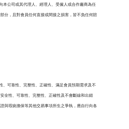
此向本公司或其代理人、經理人、受僱人或合作廠商為任
一部分，且對會員任何直接或間接之損害，皆不負任何賠
全性、可靠性、完整性、正確性、滿足會員預期需求及不
之安全性、可靠性、完整性、正確性及不會斷線和出錯
保證與瑕疵擔保等其他交易事項所生之爭執，應自行向各