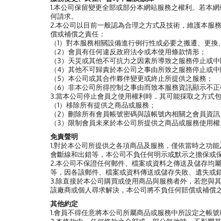
1.本公司保留變更全部或部分本網站服務之權利。若本
何請求。
2.本公司以目前一般認為合理之方式及技術，維護本服
償或補償之責任：
（1）對本服務相關設備進行例行性或必要之搬遷、更換
（2）會員有任何違反政府法令或本使用條款情形；
（3）天災或其他不可抗力之因素所導致之服務停止或中
（4）其他不可歸責於本公司之事由所致之服務停止或中
（5）本公司或其合作夥伴變更或終止所提供之服務；
（6）非本公司所得控制之事由而致本服務資訊顯示不
3.當本公司停止會員之使用權利時，其可能採取之方式
（1）移除所有提供之商品或服務；
（2）刪除所有會員帳號密碼與該帳號內相關之會員資訊
（3）限制會員未來於本公司所提供之商品或服務使用權
免責聲明
1.對於本公司所提供之各項商品及服務，僅依當時之功
會斷線和出錯等，本公司不負任何明示或默示之擔保或
2.本公司不保證任何郵件、檔案或資料之傳送及儲存均
等，因各該郵件、檔案或資料傳送或儲存失敗、遺失或
3.除直接於本公司購買或使用商品與服務者外，若您與
該廠商或個人尋求解決，本公司將不負任何賠償或補償
其他約定
1.會員不得任意將本公司所屬商品或服務中所設定之帳