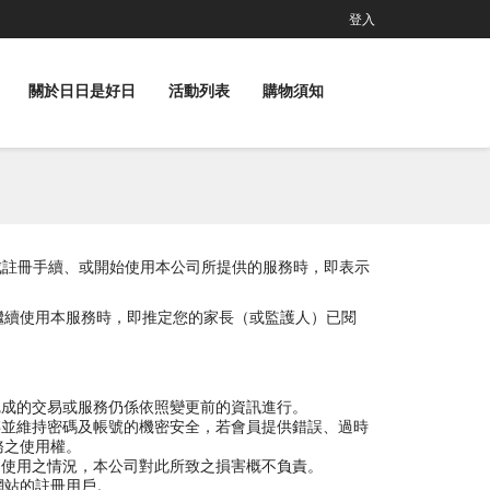
登入
關於日日是好日
活動列表
購物須知
員完成註冊手續、或開始使用本公司所提供的服務時，即表示
繼續使用本服務時，即推定您的家長（或監護人）已閱
完成的交易或服務仍係依照變更前的資訊進行。
存並維持密碼及帳號的機密安全，若會員提供錯誤、過時
務之使用權。
自使用之情況，本公司對此所致之損害概不負責。
司網站的註冊用戶。