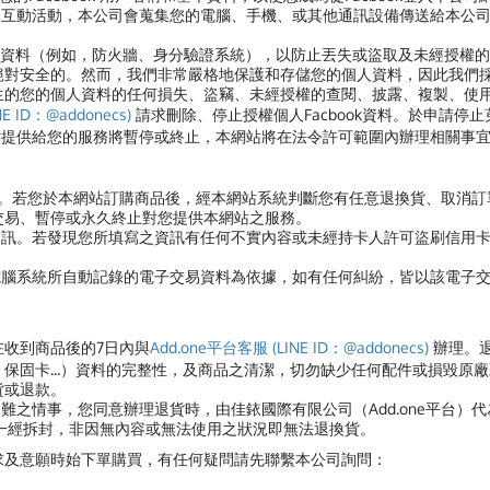
的互動活動，本公司會蒐集您的電腦、手機、或其他通訊設備傳送給本公
資料（例如，防火牆、身分驗證系統），以防止丟失或盜取及未經授權的
絕對安全的。然而，我們非常嚴格地保護和存儲您的個人資料，因此我們
生的您的個人資料的任何損失、盜竊、未經授權的查閱、披露、複製、使
E ID：@addonecs)
請求刪除、停止授權個人Facbook資料。於申請停止
網站提供給您的服務將暫停或終止，本網站將在法令許可範圍內辦理相關事
買。若您於本網站訂購商品後，經本網站系統判斷您有任意退換貨、取消
交易、暫停或永久終止對您提供本網站之服務。
資訊。若發現您所填寫之資訊有任何不實內容或未經持卡人許可盜刷信用
電腦系統所自動記錄的電子交易資料為依據，如有任何糾紛，皆以該電子
在收到商品後的7日內與
Add.one平台客服 (LINE ID：@addonecs)
辦理。
保固卡...）資料的完整性，及商品之清潔，切勿缺少任何配件或損毀原
貨或退款。
難之情事，您同意辦理退貨時，由佳銥國際有限公司（Add.one平台）
品一經拆封，非因無內容或無法使用之狀況即無法退換貨。
求及意願時始下單購買，有任何疑問請先聯繫本公司詢問：