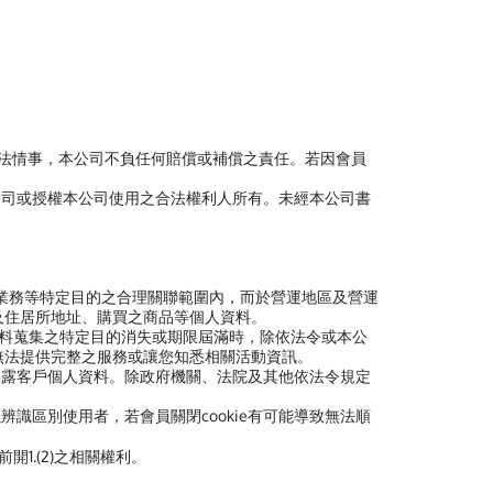
非法情事，本公司不負任何賠償或補償之責任。若因會員
公司或授權本公司使用之合法權利人所有。未經本公司書
業務等特定目的之合理關聯範圍內，而於營運地區及營運
及住居所地址、購買之商品等個人資料。
料蒐集之特定目的消失或期限屆滿時，除依法令或本公
無法提供完整之服務或讓您知悉相關活動資訊。
揭露客戶個人資料。除政府機關、法院及其他依法令規定
以辨識區別使用者，若會員關閉cookie有可能導致無法順
開1.(2)之相關權利。