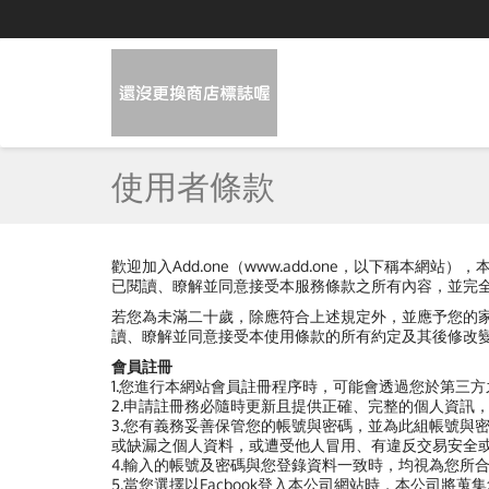
使用者條款
歡迎加入Add.one（www.add.one，以下稱
已閱讀、瞭解並同意接受本服務條款之所有內容，並完
若您為未滿二十歲，除應符合上述規定外，並應予您的
讀、瞭解並同意接受本使用條款的所有約定及其後修改
會員註冊
1.您進行本網站會員註冊程序時，可能會透過您於第三
2.申請註冊務必隨時更新且提供正確、完整的個人資訊
3.您有義務妥善保管您的帳號與密碼，並為此組帳號與
或缺漏之個人資料，或遭受他人冒用、有違反交易安全
4.輸入的帳號及密碼與您登錄資料一致時，均視為您所
5.當您選擇以Facbook登入本公司網站時，本公司將蒐集