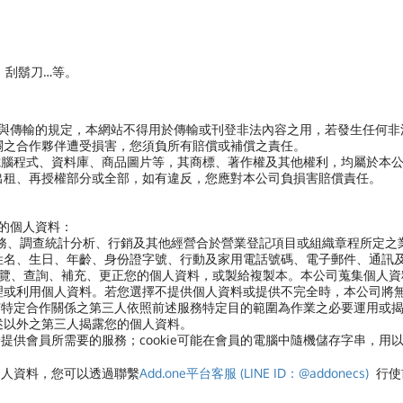
、刮鬍刀…等。
用與傳輸的規定，本網站不得用於傳輸或刊登非法內容之用，若發生任何
關之合作夥伴遭受損害，您須負所有賠償或補償之責任。
電腦程式、資料庫、商品圖片等，其商標、著作權及其他權利，均屬於本
出租、再授權部分或全部，如有違反，您應對本公司負損害賠償責任。
您的個人資料：
服務、調查統計分析、行銷及其他經營合於營業登記項目或組織章程所定之
姓名、生日、年齡、身份證字號、行動及家用電話號碼、電子郵件、通訊
閱覽、查詢、補充、更正您的個人資料，或製給複製本。本公司蒐集個人資
理或利用個人資料。若您選擇不提供個人資料或提供不完全時，本公司將
有特定合作關係之第三人依照前述服務特定目的範圍為作業之必要運用或
述以外之第三人揭露您的個人資料。
便於提供會員所需要的服務；cookie可能在會員的電腦中隨機儲存字串，用
個人資料，
您可以透過聯繫
Add.one平台客服 (LINE ID：@addonecs)
行使前