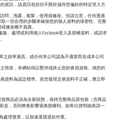
司的資訊，該資訊包括但不限於儲存您偏好的特定登入方
訪問，洩露，複製，使用或修改。但請注意，任何透過
採取一切合理的步驟來確保您的個人資料的保密性、完整
用或修改概不負責。
蒐集、處理或利用個人Facbook登入及授權資料，或請求
宜。
訂單之頻率過高、或任何本公司認為不適當而造成本公司
卡之情形，本網站得以暫停或終止您的會員資格。倘您的
交易資料為認定標準。若您發現交易資料不正確，應立即
退貨商品必須為全新狀態，保持完整商品原包裝（含商品
廠彩盒，否則將會影響退換貨權利。如有出貨明細表請一
代為處理發票，以加速退貨退款作業。