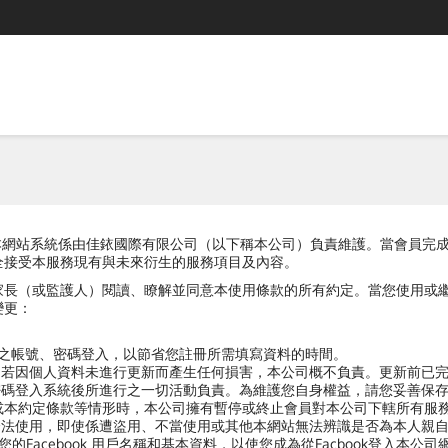
本網站），本網站系統係由佳銥國際有限公司（以下稱本公司）負責維護。當會
全接受本服務現有與未來衍生的服務項目及內容。
家長（或監護人）閱讀、瞭解並同意本使用條款的所有約定。當您使用或
變更：
方之帳號、密碼登入，以節省您註冊所需填寫資料的時間。
，若因個人資料未進行更新而產生任何損害，本公司概不負責。更新前已
密碼登入系統後所進行之一切活動負責。為維護您自身權益，請您妥善保
或本約定條款等情形時，本公司擁有暫停或終止會員對本公司下轄所有服
合法使用，即使係遭盜用、不當使用或其他本網站無法辨識是否為本人親
您的Facebook 用戶名稱和基本資料，以使您成為從Facbook登入本公