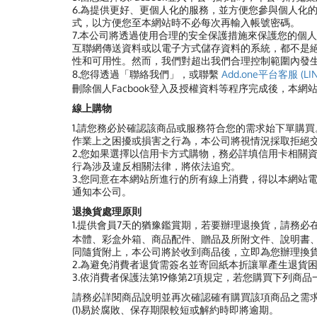
6.為提供更好、更個人化的服務，並方便您參與個人化
式，以方便您至本網站時不必每次再輸入帳號密碼。
7.
本公司將透過使用合理的安全保護措施來保護您的個人
互聯網傳送資料或以電子方式儲存資料的系統，都不是
性和可用性。然而，我們對超出我們合理控制範圍內發
8.您得透過「聯絡我們」，或聯繫
Add.one平台客服 (LIN
刪除個人Facbook登入及授權資料等程序完成後，本
線上購物
1.請您務必於確認該商品或服務符合您的需求始下單購
作業上之困擾或損害之行為，本公司將視情況採取拒絕
2.您如果選擇以信用卡方式購物，務必詳填信用卡相關
行為涉及違反相關法律，將依法追究。
3.您同意在本網站所進行的所有線上消費，得以本網站
通知本公司。
退換貨處理原則
1.提供會員7天的猶豫鑑賞期，若要辦理退換貨，請務必
本體、彩盒外箱、商品配件、贈品及所附文件、說明書、
同隨貨附上，本公司將於收到商品後，立即為您辦理換
2.為避免消費者退貨需簽名並寄回紙本折讓單產生退貨困
3.依消費者保護法第19條第2項規定，若您購買下列商
請務必詳閱商品說明並再次確認確有購買該項商品之需
(1)易於腐敗、保存期限較短或解約時即將逾期。