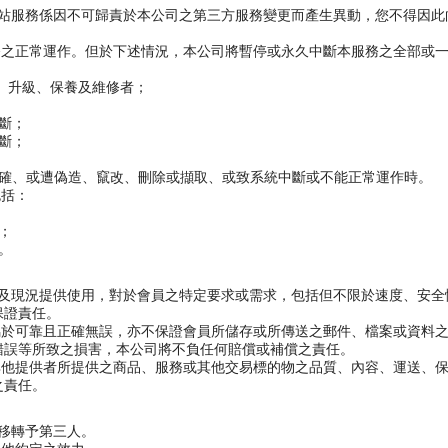
網站服務係因不可歸責於本公司之第三方服務變更而產生異動，您不得因
務之正常運作。但於下述情況，本公司將暫停或永久中斷本服務之全部或
、升級、保養及維修者；
斷；
斷；
正確、或遭偽造、竄改、刪除或擷取、或致系統中斷或不能正常運作時。
包括：
；
。
能及現況提供使用，對於會員之特定要求或需求，包括但不限於速度、安
保證責任。
屬於可靠且正確無誤，亦不保證會員所儲存或所傳送之郵件、檔案或資料
錯誤等所致之損害，本公司將不負任何賠償或補償之責任。
其他提供者所提供之商品、服務或其他交易標的物之品質、內容、運送、
之責任。
號移轉予第三人。