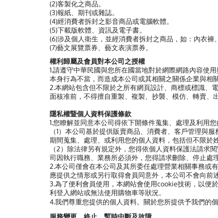
(2)客製化之商品。
(3)報紙、期刊或雜誌。
(4)經消費者拆封之影音商品或電腦軟體。
(5)下載版軟體、資訊及電子書。
(6)涉及個人衛生，並經消費者拆封之商品，如：內衣褲
(7)藝文展覽票券、藝文表演票券。
權利歸屬及會員對本公司之授權
1.請遵守中華民國與您所在國當地對於網際網路內容使
本身行為不當，而造成本公司或其相關之關係企業與相
2.本網站包含但不限於之所有網頁設計、商標或標識、
面核准前，不得擅自重製、複製、抄襲、模仿、轉賣、
隱私權暨個人資料保護條款
1.您瞭解並同意本公司得依下開條件蒐集、處理及利用
（1）本公司基於提供販賣商品、消費者、客戶管理與
期間蒐集、處理、或利用您的個人資料，包括但不限於
（2）除法律另有規定外，您得依個人資料保護法請求
司因執行職務、業務所必須外，您得請求刪除、停止處
2.本公司僅會在本公司及其所委任處理營業相關事務或
應提供之情形或另行取得會員同意外，本公司不會向前
3.為了便利會員使用，本網站會使用cookie技術，以
利登入網站或無法使用購物車等狀況。
4.我們尊重您提供的個人資料。關於您所提供予我們的
服務變更、終止、暫時中斷及故障