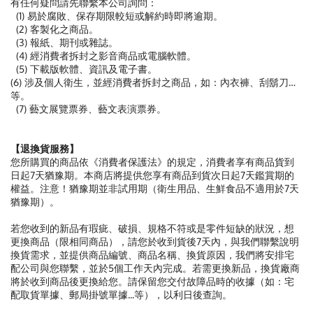
有任何疑問請先聯繫本公司詢問：
(1) 易於腐敗、保存期限較短或解約時即將逾期。
(2) 客製化之商品。
(3) 報紙、期刊或雜誌。
(4) 經消費者拆封之影音商品或電腦軟體。
(5) 下載版軟體、資訊及電子書。
(6) 涉及個人衛生，並經消費者拆封之商品，如：內衣褲、刮鬍刀…
等。
(7) 藝文展覽票券、藝文表演票券。
【退換貨服務】
您所購買的商品依《消費者保護法》的規定，消費者享有商品貨到
日起7天猶豫期。本商店將提供您享有商品到貨次日起7天鑑賞期的
權益。注意！猶豫期並非試用期（衛生用品、生鮮食品不適用於7天
猶豫期）。
若您收到的新品有瑕疵、破損、規格不符或是零件短缺的狀況，想
更換商品（限相同商品），請您於收到貨後7天內，與我們聯繫說明
換貨需求，並提供商品編號、商品名稱、換貨原因，我們將安排宅
配公司與您聯繫，並於5個工作天內完成。若需更換新品，換貨廠商
將於收到商品後更換給您。請保留您交付故障品時的收據（如：宅
配取貨單據、郵局掛號單據...等），以利日後查詢。