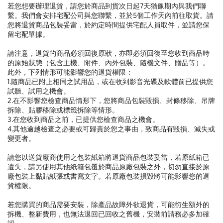
若您想要辦理退貨，請您於商品到貨次日起7天猶豫期內與我們聯
繫。我們會安排宅配公司與您聯繫，並於5個工作天內前往取貨。請
您將退貨商品包裝妥當，於約定時間提供宅配人員取件，並請您保
留宅配單據。
請注意，退貨的商品必須回復原狀，亦即必須回復至您收到商品時
的原始狀態（包含主機、附件、內外包裝、隨機文件、贈品等）。
此外，下列情形可能影響您的退貨權限：
1.隨商品已附上相同之試用品，或在收到影音光碟及軟體前已提供您
試聽、試用之機會。
2.在不影響您檢查商品情形下，您將商品包裝毀損、封條移除、吊牌
拆除、貼膠移除或標籤拆除等情形。
3.在您收到商品之前，已提供您檢查商品之機會。
4.其他逾越檢查之必要或可歸責於您之事由，致商品有毀損、滅失或
變更者。
請您以送貨廠商使用之包裝紙箱將退貨商品包裝妥當，若原紙箱已
遺失，請另使用其他紙箱包覆於商品原廠包裝之外，切勿直接於原
廠包裝上黏貼紙張或書寫文字。若原廠包裝損毀將可能影響您的退
貨權限。
若您購買的商品需要安裝，除產品故障外欲退貨，可能衍生額外的
拆機、整新費用，也無法退回已回收之舊機，安裝前請務必多加確