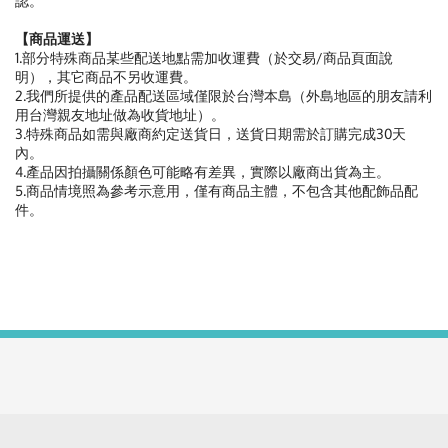
認。
【商品運送】
1.部分特殊商品某些配送地點需加收運費（於交易/商品頁面說
明），其它商品不另收運費。
2.我們所提供的產品配送區域僅限於台灣本島（外島地區的朋友請利
用台灣親友地址做為收貨地址）。
3.特殊商品如需與廠商約定送貨日，送貨日期需於訂購完成30天
內。
4.產品因拍攝關係顏色可能略有差異，實際以廠商出貨為主。
5.商品情境照為參考示意用，僅有商品主體，不包含其他配飾品配
件。