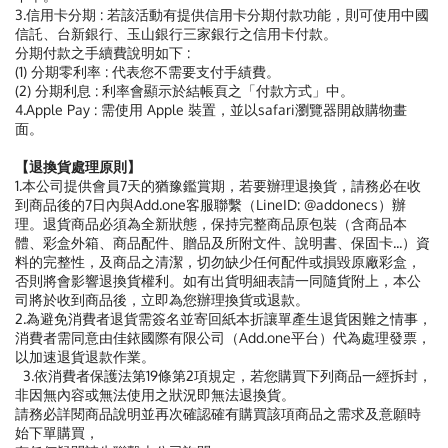
3.信用卡分期 : 若該活動有提供信用卡分期付款功能，則可使用中國
信託、台新銀行、玉山銀行三家銀行之信用卡付款。
分期付款之手續費說明如下 :
(1) 分期零利率 : 代表您不需要支付手績費。
(2) 分期利息 : 利率會顯示於結帳頁之「付款方式」中。
4.Apple Pay : 需使用 Apple 裝置，並以safari瀏覽器開啟購物畫
面。
【退換貨處理原則】
1.本公司提供會員7天的猶豫鑑賞期，若要辦理退換貨，請務必在收
到商品後的7日內與Add.one客服聯繫（LineID: @addonecs）辦
理。退貨商品必須為全新狀態，保持完整商品原包裝（含商品本
體、彩盒外箱、商品配件、贈品及所附文件、說明書、保固卡...）資
料的完整性，及商品之清潔，切勿缺少任何配件或損毀原廠彩盒，
否則將會影響退換貨權利。如有出貨明細表請一同隨貨附上，本公
司將於收到商品後，立即為您辦理換貨或退款。
2.為避免消費者退貨需簽名並寄回紙本折讓單產生退貨困難之情事，
消費者需同意由佳銥國際有限公司（Add.one平台）代為處理發票，
以加速退貨退款作業。
3.依消費者保護法第19條第2項規定，若您購買下列商品一經拆封，
非因無內容或無法使用之狀況即無法退換貨。
請務必詳閱商品說明並再次確認確有購買該項商品之需求及意願時
始下單購買，