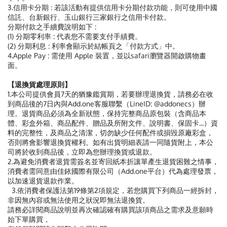
3.信用卡分期 : 若該活動有提供信用卡分期付款功能，則可使用中國
信託、台新銀行、玉山銀行三家銀行之信用卡付款。
分期付款之手續費說明如下 :
(1) 分期零利率 : 代表您不需要支付手績費。
(2) 分期利息 : 利率會顯示於結帳頁之「付款方式」中。
4.Apple Pay : 需使用 Apple 裝置，並以safari瀏覽器開啟購物畫
面。
【退換貨處理原則】
1.本公司提供會員7天的猶豫鑑賞期，若要辦理退換貨，請務必在收
到商品後的7日內與Add.one客服聯繫（LineID: @addonecs）辦
理。退貨商品必須為全新狀態，保持完整商品原包裝（含商品本
體、彩盒外箱、商品配件、贈品及所附文件、說明書、保固卡...）資
料的完整性，及商品之清潔，切勿缺少任何配件或損毀原廠彩盒，
否則將會影響退換貨權利。如有出貨明細表請一同隨貨附上，本公
司將於收到商品後，立即為您辦理換貨或退款。
2.為避免消費者退貨需簽名並寄回紙本折讓單產生退貨困難之情事，
消費者需同意由佳銥國際有限公司（Add.one平台）代為處理發票，
以加速退貨退款作業。
3.依消費者保護法第19條第2項規定，若您購買下列商品一經拆封，
非因無內容或無法使用之狀況即無法退換貨。
請務必詳閱商品說明並再次確認確有購買該項商品之需求及意願時
始下單購買，