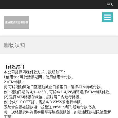
登入
Toggle
navigat
購物須知
【付款須知】
本公司提供四種付款方式，說明如下 :
1.信用卡 : 可於活動期間，使用信用卡付款。
2.ATM轉帳 :
(1) 可於活動開始日至活動截止日前兩日，選擇ATM轉帳付款。
例 : 活動日期為 4/1~4/30，可於4/1~4/28期間選擇ATM轉帳付款。
(2) 選擇ATM轉帳付款後，須於兩日內進行轉帳。
例: 於4/1 10:00下訂，需於4/3 23:59前進行轉帳。
系統會自動確認款項，並發送 email/簡訊 通知付款成功。
每一次結帳資料為國泰世華專屬虛擬帳號，如超過匯款期限請重新
下單。