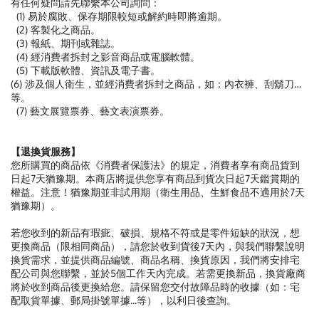
有任何疑問請先聯繫本公司詢問：
(1) 易於腐敗、保存期限較短或解約時即將逾期。
(2) 客製化之商品。
(3) 報紙、期刊或雜誌。
(4) 經消費者拆封之影音商品或電腦軟體。
(5) 下載版軟體、資訊及電子書。
(6) 涉及個人衛生，並經消費者拆封之商品，如：內衣褲、刮鬍刀…
等。
(7) 藝文展覽票券、藝文表演票券。
【退換貨服務】
您所購買的商品依《消費者保護法》的規定，消費者享有商品貨到
日起7天猶豫期。本商店將提供您享有商品到貨次日起7天鑑賞期的
權益。注意！猶豫期並非試用期（衛生用品、生鮮食品不適用於7天
猶豫期）。
若您收到的新品有瑕疵、破損、規格不符或是零件短缺的狀況，想
更換商品（限相同商品），請您於收到貨後7天內，與我們聯繫說明
換貨需求，並提供商品編號、商品名稱、換貨原因，我們將安排宅
配公司與您聯繫，並於5個工作天內完成。若需更換新品，換貨廠商
將於收到商品後更換給您。請保留您交付故障品時的收據（如：宅
配取貨單據、郵局掛號單據...等），以利日後查詢。