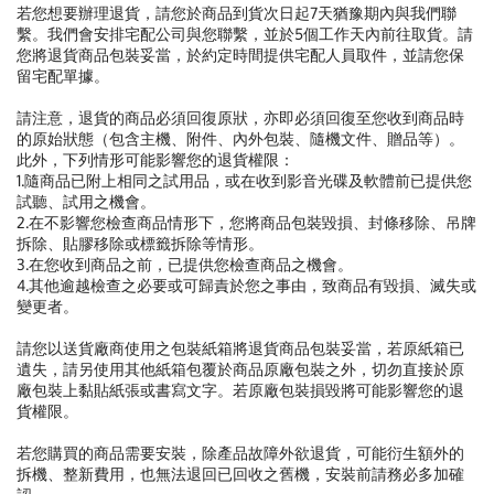
若您想要辦理退貨，請您於商品到貨次日起7天猶豫期內與我們聯
繫。我們會安排宅配公司與您聯繫，並於5個工作天內前往取貨。請
您將退貨商品包裝妥當，於約定時間提供宅配人員取件，並請您保
留宅配單據。
請注意，退貨的商品必須回復原狀，亦即必須回復至您收到商品時
的原始狀態（包含主機、附件、內外包裝、隨機文件、贈品等）。
此外，下列情形可能影響您的退貨權限：
1.隨商品已附上相同之試用品，或在收到影音光碟及軟體前已提供您
試聽、試用之機會。
2.在不影響您檢查商品情形下，您將商品包裝毀損、封條移除、吊牌
拆除、貼膠移除或標籤拆除等情形。
3.在您收到商品之前，已提供您檢查商品之機會。
4.其他逾越檢查之必要或可歸責於您之事由，致商品有毀損、滅失或
變更者。
請您以送貨廠商使用之包裝紙箱將退貨商品包裝妥當，若原紙箱已
遺失，請另使用其他紙箱包覆於商品原廠包裝之外，切勿直接於原
廠包裝上黏貼紙張或書寫文字。若原廠包裝損毀將可能影響您的退
貨權限。
若您購買的商品需要安裝，除產品故障外欲退貨，可能衍生額外的
拆機、整新費用，也無法退回已回收之舊機，安裝前請務必多加確