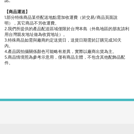
認。
【商品運送】
1.部分特殊商品某些配送地點需加收運費（於交易/商品頁面說
明），其它商品不另收運費。
2.我們所提供的產品配送區域僅限於台灣本島（外島地區的朋友請利
用台灣親友地址做為收貨地址）。
3.特殊商品如需與廠商約定送貨日，送貨日期需於訂購完成30天
內。
4.產品因拍攝關係顏色可能略有差異，實際以廠商出貨為主。
5.商品情境照為參考示意用，僅有商品主體，不包含其他配飾品配
件。