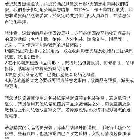
若您想要辦理退貨，請您於商品到貨次日起7天猶豫期內與我們聯
繫。我們會安排宅配公司與您聯繫，並於5個工作天內前往取貨。請
您將退貨商品包裝妥當，於約定時間提供宅配人員取件，並請您保
留宅配單據。
請注意，退貨的商品必須回復原狀，亦即必須回復至您收到商品時
的原始狀態（包含主機、附件、內外包裝、隨機文件、贈品等）。
此外，下列情形可能影響您的退貨權限：
1.隨商品已附上相同之試用品，或在收到影音光碟及軟體前已提供您
試聽、試用之機會。
2.在不影響您檢查商品情形下，您將商品包裝毀損、封條移除、吊牌
拆除、貼膠移除或標籤拆除等情形。
3.在您收到商品之前，已提供您檢查商品之機會。
4.其他逾越檢查之必要或可歸責於您之事由，致商品有毀損、滅失或
變更者。
請您以送貨廠商使用之包裝紙箱將退貨商品包裝妥當，若原紙箱已
遺失，請另使用其他紙箱包覆於商品原廠包裝之外，切勿直接於原
廠包裝上黏貼紙張或書寫文字。若原廠包裝損毀將可能影響您的退
貨權限。
若您購買的商品需要安裝，除產品故障外欲退貨，可能衍生額外的
拆機、整新費用，也無法退回已回收之舊機，安裝前請務必多加確