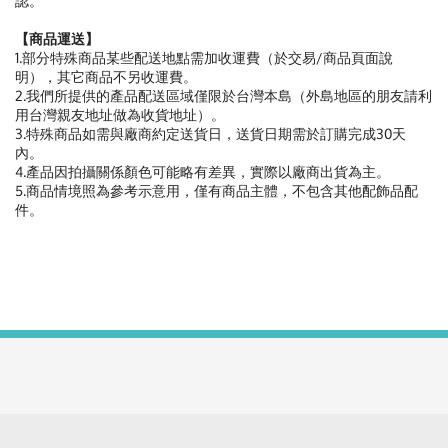
認。
【商品運送】
1.部分特殊商品某些配送地點需加收運費（於交易/商品頁面說
明），其它商品不另收運費。
2.我們所提供的產品配送區域僅限於台灣本島（外島地區的朋友請利
用台灣親友地址做為收貨地址）。
3.特殊商品如需與廠商約定送貨日，送貨日期需於訂購完成30天
內。
4.產品因拍攝關係顏色可能略有差異，實際以廠商出貨為主。
5.商品情境照為參考示意用，僅有商品主體，不包含其他配飾品配
件。