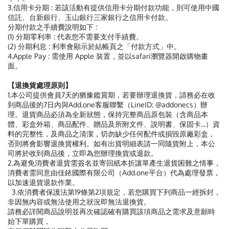
3.信用卡分期 : 若該活動有提供信用卡分期付款功能，則可使用中國
信託、台新銀行、玉山銀行三家銀行之信用卡付款。
分期付款之手續費說明如下 :
(1) 分期零利率 : 代表您不需要支付手績費。
(2) 分期利息 : 利率會顯示於結帳頁之「付款方式」中。
4.Apple Pay : 需使用 Apple 裝置，並以safari瀏覽器開啟購物畫
面。
【退換貨處理原則】
1.本公司提供會員7天的猶豫鑑賞期，若要辦理退換貨，請務必在收
到商品後的7日內與Add.one客服聯繫（LineID: @addonecs）辦
理。退貨商品必須為全新狀態，保持完整商品原包裝（含商品本
體、彩盒外箱、商品配件、贈品及所附文件、說明書、保固卡...）資
料的完整性，及商品之清潔，切勿缺少任何配件或損毀原廠彩盒，
否則將會影響退換貨權利。如有出貨明細表請一同隨貨附上，本公
司將於收到商品後，立即為您辦理換貨或退款。
2.為避免消費者退貨需簽名並寄回紙本折讓單產生退貨困難之情事，
消費者需同意由佳銥國際有限公司（Add.one平台）代為處理發票，
以加速退貨退款作業。
3.依消費者保護法第19條第2項規定，若您購買下列商品一經拆封，
非因無內容或無法使用之狀況即無法退換貨。
請務必詳閱商品說明並再次確認確有購買該項商品之需求及意願時
始下單購買，