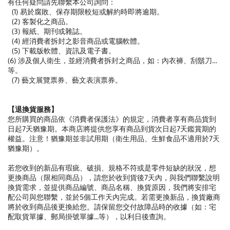
有任何疑問請先聯繫本公司詢問：
(1) 易於腐敗、保存期限較短或解約時即將逾期。
(2) 客製化之商品。
(3) 報紙、期刊或雜誌。
(4) 經消費者拆封之影音商品或電腦軟體。
(5) 下載版軟體、資訊及電子書。
(6) 涉及個人衛生，並經消費者拆封之商品，如：內衣褲、刮鬍刀…
等。
(7) 藝文展覽票券、藝文表演票券。
【退換貨服務】
您所購買的商品依《消費者保護法》的規定，消費者享有商品貨到
日起7天猶豫期。本商店將提供您享有商品到貨次日起7天鑑賞期的
權益。注意！猶豫期並非試用期（衛生用品、生鮮食品不適用於7天
猶豫期）。
若您收到的新品有瑕疵、破損、規格不符或是零件短缺的狀況，想
更換商品（限相同商品），請您於收到貨後7天內，與我們聯繫說明
換貨需求，並提供商品編號、商品名稱、換貨原因，我們將安排宅
配公司與您聯繫，並於5個工作天內完成。若需更換新品，換貨廠商
將於收到商品後更換給您。請保留您交付故障品時的收據（如：宅
配取貨單據、郵局掛號單據...等），以利日後查詢。