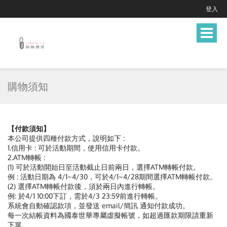
登入
Toggle
navigat
購物須知
【付款須知】
本公司提供四種付款方式，說明如下 :
1.信用卡 : 可於活動期間，使用信用卡付款。
2.ATM轉帳 :
(1) 可於活動開始日至活動截止日前兩日，選擇ATM轉帳付款。
例 : 活動日期為 4/1~4/30，可於4/1~4/28期間選擇ATM轉帳付款。
(2) 選擇ATM轉帳付款後，須於兩日內進行轉帳。
例: 於4/1 10:00下訂，需於4/3 23:59前進行轉帳。
系統會自動確認款項，並發送 email/簡訊 通知付款成功。
每一次結帳資料為國泰世華專屬虛擬帳號，如超過匯款期限請重新
下單。