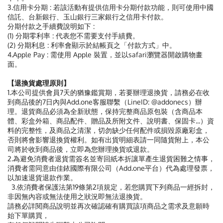
3.信用卡分期 : 若該活動有提供信用卡分期付款功能，則可使用中國
信託、台新銀行、玉山銀行三家銀行之信用卡付款。
分期付款之手續費說明如下 :
(1) 分期零利率 : 代表您不需要支付手績費。
(2) 分期利息 : 利率會顯示於結帳頁之「付款方式」中。
4.Apple Pay : 需使用 Apple 裝置，並以safari瀏覽器開啟購物畫
面。
【退換貨處理原則】
1.本公司提供會員7天的猶豫鑑賞期，若要辦理退換貨，請務必在收
到商品後的7日內與Add.one客服聯繫（LineID: @addonecs）辦
理。退貨商品必須為全新狀態，保持完整商品原包裝（含商品本
體、彩盒外箱、商品配件、贈品及所附文件、說明書、保固卡...）資
料的完整性，及商品之清潔，切勿缺少任何配件或損毀原廠彩盒，
否則將會影響退換貨權利。如有出貨明細表請一同隨貨附上，本公
司將於收到商品後，立即為您辦理換貨或退款。
2.為避免消費者退貨需簽名並寄回紙本折讓單產生退貨困難之情事，
消費者需同意由佳銥國際有限公司（Add.one平台）代為處理發票，
以加速退貨退款作業。
3.依消費者保護法第19條第2項規定，若您購買下列商品一經拆封，
非因無內容或無法使用之狀況即無法退換貨。
請務必詳閱商品說明並再次確認確有購買該項商品之需求及意願時
始下單購買，