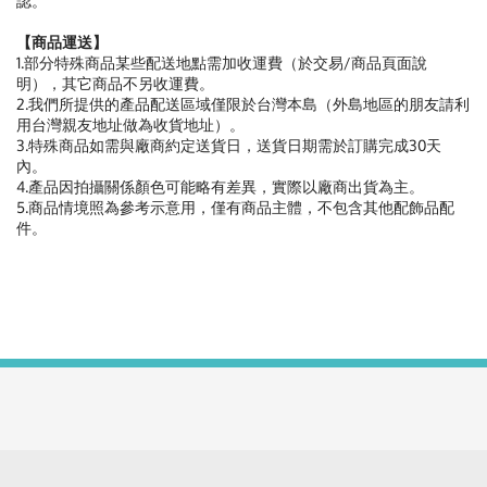
認。
【商品運送】
1.部分特殊商品某些配送地點需加收運費（於交易/商品頁面說
明），其它商品不另收運費。
2.我們所提供的產品配送區域僅限於台灣本島（外島地區的朋友請利
用台灣親友地址做為收貨地址）。
3.特殊商品如需與廠商約定送貨日，送貨日期需於訂購完成30天
內。
4.產品因拍攝關係顏色可能略有差異，實際以廠商出貨為主。
5.商品情境照為參考示意用，僅有商品主體，不包含其他配飾品配
件。