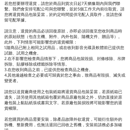
若您想要辦理退貨，請您於商品到貨次日起7天猶豫期內與我們聯
繫。我們會安排宅配公司與您聯繫，並於5個工作天內前往取貨。請
您將退貨商品包裝妥當，於約定時間提供宅配人員取件，並請您保
留宅配單據。
請注意，退貨的商品必須回復原狀，亦即必須回復至您收到商品時
的原始狀態（包含主機、附件、內外包裝、隨機文件、贈品等）。
此外，下列情形可能影響您的退貨權限：
1.隨商品已附上相同之試用品，或在收到影音光碟及軟體前已提供您
試聽、試用之機會。
2.在不影響您檢查商品情形下，您將商品包裝毀損、封條移除、吊牌
拆除、貼膠移除或標籤拆除等情形。
3.在您收到商品之前，已提供您檢查商品之機會。
4.其他逾越檢查之必要或可歸責於您之事由，致商品有毀損、滅失或
變更者。
請您以送貨廠商使用之包裝紙箱將退貨商品包裝妥當，若原紙箱已
遺失，請另使用其他紙箱包覆於商品原廠包裝之外，切勿直接於原
廠包裝上黏貼紙張或書寫文字。若原廠包裝損毀將可能影響您的退
貨權限。
若您購買的商品需要安裝，除產品故障外欲退貨，可能衍生額外的
拆機、整新費用，也無法退回已回收之舊機，安裝前請務必多加確