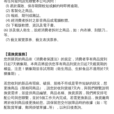
有任何疑問請先聯繫本公司詢問：
(1) 易於腐敗、保存期限較短或解約時即將逾期。
(2) 客製化之商品。
(3) 報紙、期刊或雜誌。
(4) 經消費者拆封之影音商品或電腦軟體。
(5) 下載版軟體、資訊及電子書。
(6) 涉及個人衛生，並經消費者拆封之商品，如：內衣褲、刮鬍刀…
等。
(7) 藝文展覽票券、藝文表演票券。
【退換貨服務】
您所購買的商品依《消費者保護法》的規定，消費者享有商品貨到
日起7天猶豫期。本商店將提供您享有商品到貨次日起7天鑑賞期的
權益。注意！猶豫期並非試用期（衛生用品、生鮮食品不適用於7天
猶豫期）。
若您收到的新品有瑕疵、破損、規格不符或是零件短缺的狀況，想
更換商品（限相同商品），請您於收到貨後7天內，與我們聯繫說明
換貨需求，並提供商品編號、商品名稱、換貨原因，我們將安排宅
配公司與您聯繫，並於5個工作天內完成。若需更換新品，換貨廠商
將於收到商品後更換給您。請保留您交付故障品時的收據（如：宅
配取貨單據、郵局掛號單據...等），以利日後查詢。