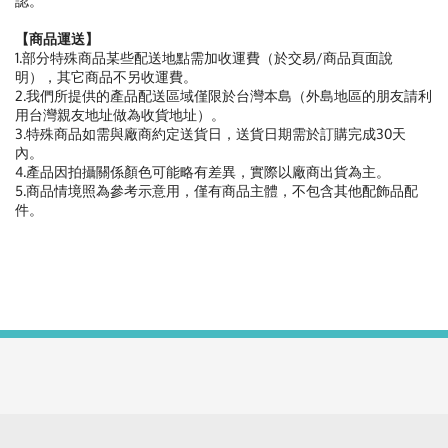
認。
【商品運送】
1.部分特殊商品某些配送地點需加收運費（於交易/商品頁面說
明），其它商品不另收運費。
2.我們所提供的產品配送區域僅限於台灣本島（外島地區的朋友請利
用台灣親友地址做為收貨地址）。
3.特殊商品如需與廠商約定送貨日，送貨日期需於訂購完成30天
內。
4.產品因拍攝關係顏色可能略有差異，實際以廠商出貨為主。
5.商品情境照為參考示意用，僅有商品主體，不包含其他配飾品配
件。