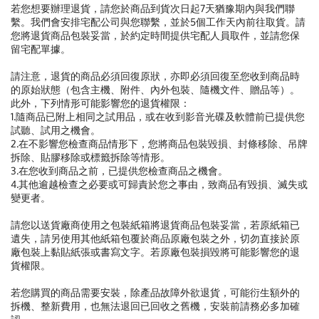
若您想要辦理退貨，請您於商品到貨次日起7天猶豫期內與我們聯
繫。我們會安排宅配公司與您聯繫，並於5個工作天內前往取貨。請
您將退貨商品包裝妥當，於約定時間提供宅配人員取件，並請您保
留宅配單據。
請注意，退貨的商品必須回復原狀，亦即必須回復至您收到商品時
的原始狀態（包含主機、附件、內外包裝、隨機文件、贈品等）。
此外，下列情形可能影響您的退貨權限：
1.隨商品已附上相同之試用品，或在收到影音光碟及軟體前已提供您
試聽、試用之機會。
2.在不影響您檢查商品情形下，您將商品包裝毀損、封條移除、吊牌
拆除、貼膠移除或標籤拆除等情形。
3.在您收到商品之前，已提供您檢查商品之機會。
4.其他逾越檢查之必要或可歸責於您之事由，致商品有毀損、滅失或
變更者。
請您以送貨廠商使用之包裝紙箱將退貨商品包裝妥當，若原紙箱已
遺失，請另使用其他紙箱包覆於商品原廠包裝之外，切勿直接於原
廠包裝上黏貼紙張或書寫文字。若原廠包裝損毀將可能影響您的退
貨權限。
若您購買的商品需要安裝，除產品故障外欲退貨，可能衍生額外的
拆機、整新費用，也無法退回已回收之舊機，安裝前請務必多加確