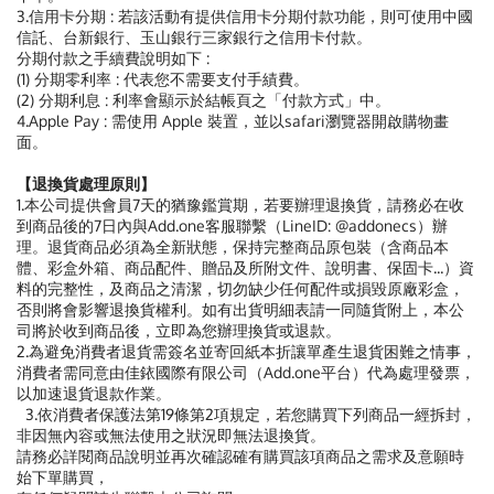
3.信用卡分期 : 若該活動有提供信用卡分期付款功能，則可使用中國
信託、台新銀行、玉山銀行三家銀行之信用卡付款。
分期付款之手續費說明如下 :
(1) 分期零利率 : 代表您不需要支付手績費。
(2) 分期利息 : 利率會顯示於結帳頁之「付款方式」中。
4.Apple Pay : 需使用 Apple 裝置，並以safari瀏覽器開啟購物畫
面。
【退換貨處理原則】
1.本公司提供會員7天的猶豫鑑賞期，若要辦理退換貨，請務必在收
到商品後的7日內與Add.one客服聯繫（LineID: @addonecs）辦
理。退貨商品必須為全新狀態，保持完整商品原包裝（含商品本
體、彩盒外箱、商品配件、贈品及所附文件、說明書、保固卡...）資
料的完整性，及商品之清潔，切勿缺少任何配件或損毀原廠彩盒，
否則將會影響退換貨權利。如有出貨明細表請一同隨貨附上，本公
司將於收到商品後，立即為您辦理換貨或退款。
2.為避免消費者退貨需簽名並寄回紙本折讓單產生退貨困難之情事，
消費者需同意由佳銥國際有限公司（Add.one平台）代為處理發票，
以加速退貨退款作業。
3.依消費者保護法第19條第2項規定，若您購買下列商品一經拆封，
非因無內容或無法使用之狀況即無法退換貨。
請務必詳閱商品說明並再次確認確有購買該項商品之需求及意願時
始下單購買，