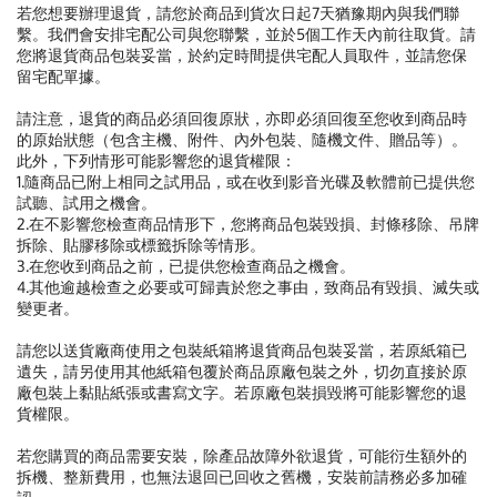
若您想要辦理退貨，請您於商品到貨次日起7天猶豫期內與我們聯
繫。我們會安排宅配公司與您聯繫，並於5個工作天內前往取貨。請
您將退貨商品包裝妥當，於約定時間提供宅配人員取件，並請您保
留宅配單據。
請注意，退貨的商品必須回復原狀，亦即必須回復至您收到商品時
的原始狀態（包含主機、附件、內外包裝、隨機文件、贈品等）。
此外，下列情形可能影響您的退貨權限：
1.隨商品已附上相同之試用品，或在收到影音光碟及軟體前已提供您
試聽、試用之機會。
2.在不影響您檢查商品情形下，您將商品包裝毀損、封條移除、吊牌
拆除、貼膠移除或標籤拆除等情形。
3.在您收到商品之前，已提供您檢查商品之機會。
4.其他逾越檢查之必要或可歸責於您之事由，致商品有毀損、滅失或
變更者。
請您以送貨廠商使用之包裝紙箱將退貨商品包裝妥當，若原紙箱已
遺失，請另使用其他紙箱包覆於商品原廠包裝之外，切勿直接於原
廠包裝上黏貼紙張或書寫文字。若原廠包裝損毀將可能影響您的退
貨權限。
若您購買的商品需要安裝，除產品故障外欲退貨，可能衍生額外的
拆機、整新費用，也無法退回已回收之舊機，安裝前請務必多加確