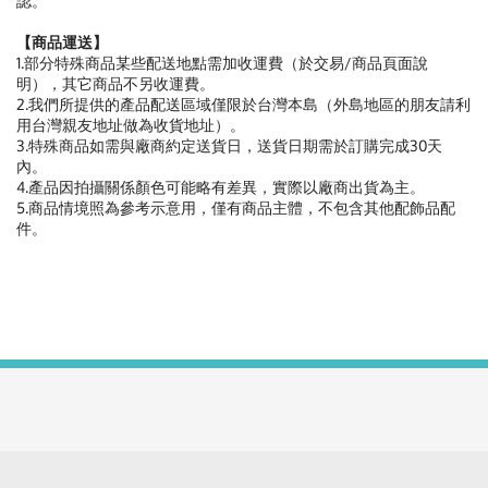
認。
【商品運送】
1.部分特殊商品某些配送地點需加收運費（於交易/商品頁面說
明），其它商品不另收運費。
2.我們所提供的產品配送區域僅限於台灣本島（外島地區的朋友請利
用台灣親友地址做為收貨地址）。
3.特殊商品如需與廠商約定送貨日，送貨日期需於訂購完成30天
內。
4.產品因拍攝關係顏色可能略有差異，實際以廠商出貨為主。
5.商品情境照為參考示意用，僅有商品主體，不包含其他配飾品配
件。