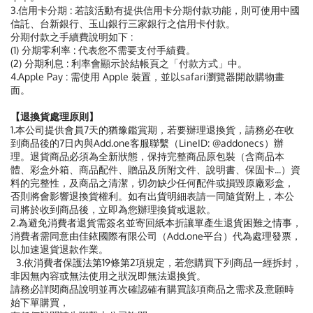
3.信用卡分期 : 若該活動有提供信用卡分期付款功能，則可使用中國
信託、台新銀行、玉山銀行三家銀行之信用卡付款。
分期付款之手續費說明如下 :
(1) 分期零利率 : 代表您不需要支付手績費。
(2) 分期利息 : 利率會顯示於結帳頁之「付款方式」中。
4.Apple Pay : 需使用 Apple 裝置，並以safari瀏覽器開啟購物畫
面。
【退換貨處理原則】
1.本公司提供會員7天的猶豫鑑賞期，若要辦理退換貨，請務必在收
到商品後的7日內與Add.one客服聯繫（LineID: @addonecs）辦
理。退貨商品必須為全新狀態，保持完整商品原包裝（含商品本
體、彩盒外箱、商品配件、贈品及所附文件、說明書、保固卡...）資
料的完整性，及商品之清潔，切勿缺少任何配件或損毀原廠彩盒，
否則將會影響退換貨權利。如有出貨明細表請一同隨貨附上，本公
司將於收到商品後，立即為您辦理換貨或退款。
2.為避免消費者退貨需簽名並寄回紙本折讓單產生退貨困難之情事，
消費者需同意由佳銥國際有限公司（Add.one平台）代為處理發票，
以加速退貨退款作業。
3.依消費者保護法第19條第2項規定，若您購買下列商品一經拆封，
非因無內容或無法使用之狀況即無法退換貨。
請務必詳閱商品說明並再次確認確有購買該項商品之需求及意願時
始下單購買，