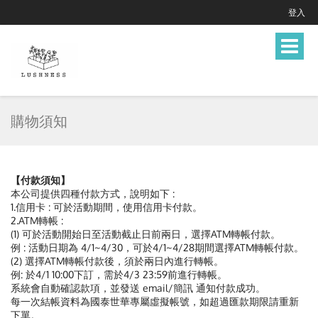
登入
Toggle
navigat
購物須知
【付款須知】
本公司提供四種付款方式，說明如下 :
1.信用卡 : 可於活動期間，使用信用卡付款。
2.ATM轉帳 :
(1) 可於活動開始日至活動截止日前兩日，選擇ATM轉帳付款。
例 : 活動日期為 4/1~4/30，可於4/1~4/28期間選擇ATM轉帳付款。
(2) 選擇ATM轉帳付款後，須於兩日內進行轉帳。
例: 於4/1 10:00下訂，需於4/3 23:59前進行轉帳。
系統會自動確認款項，並發送 email/簡訊 通知付款成功。
每一次結帳資料為國泰世華專屬虛擬帳號，如超過匯款期限請重新
下單。