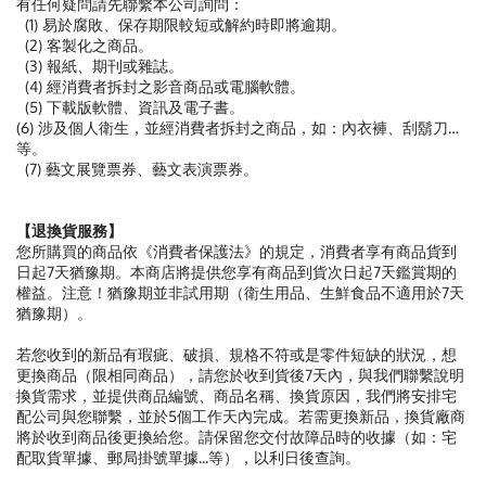
有任何疑問請先聯繫本公司詢問：
(1) 易於腐敗、保存期限較短或解約時即將逾期。
(2) 客製化之商品。
(3) 報紙、期刊或雜誌。
(4) 經消費者拆封之影音商品或電腦軟體。
(5) 下載版軟體、資訊及電子書。
(6) 涉及個人衛生，並經消費者拆封之商品，如：內衣褲、刮鬍刀…
等。
(7) 藝文展覽票券、藝文表演票券。
【退換貨服務】
您所購買的商品依《消費者保護法》的規定，消費者享有商品貨到
日起7天猶豫期。本商店將提供您享有商品到貨次日起7天鑑賞期的
權益。注意！猶豫期並非試用期（衛生用品、生鮮食品不適用於7天
猶豫期）。
若您收到的新品有瑕疵、破損、規格不符或是零件短缺的狀況，想
更換商品（限相同商品），請您於收到貨後7天內，與我們聯繫說明
換貨需求，並提供商品編號、商品名稱、換貨原因，我們將安排宅
配公司與您聯繫，並於5個工作天內完成。若需更換新品，換貨廠商
將於收到商品後更換給您。請保留您交付故障品時的收據（如：宅
配取貨單據、郵局掛號單據...等），以利日後查詢。