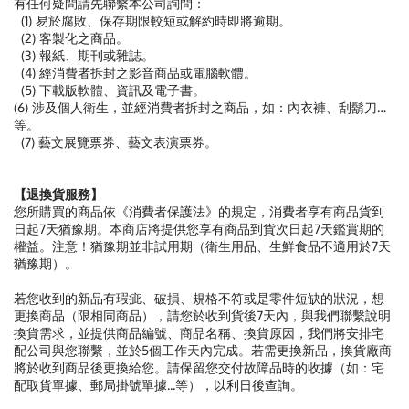
有任何疑問請先聯繫本公司詢問：
(1) 易於腐敗、保存期限較短或解約時即將逾期。
(2) 客製化之商品。
(3) 報紙、期刊或雜誌。
(4) 經消費者拆封之影音商品或電腦軟體。
(5) 下載版軟體、資訊及電子書。
(6) 涉及個人衛生，並經消費者拆封之商品，如：內衣褲、刮鬍刀…
等。
(7) 藝文展覽票券、藝文表演票券。
【退換貨服務】
您所購買的商品依《消費者保護法》的規定，消費者享有商品貨到
日起7天猶豫期。本商店將提供您享有商品到貨次日起7天鑑賞期的
權益。注意！猶豫期並非試用期（衛生用品、生鮮食品不適用於7天
猶豫期）。
若您收到的新品有瑕疵、破損、規格不符或是零件短缺的狀況，想
更換商品（限相同商品），請您於收到貨後7天內，與我們聯繫說明
換貨需求，並提供商品編號、商品名稱、換貨原因，我們將安排宅
配公司與您聯繫，並於5個工作天內完成。若需更換新品，換貨廠商
將於收到商品後更換給您。請保留您交付故障品時的收據（如：宅
配取貨單據、郵局掛號單據...等），以利日後查詢。