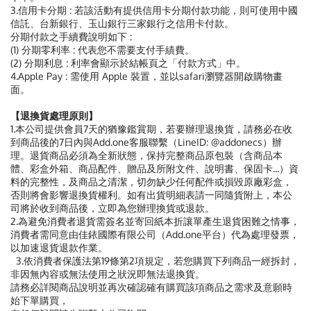
3.信用卡分期 : 若該活動有提供信用卡分期付款功能，則可使用中國
信託、台新銀行、玉山銀行三家銀行之信用卡付款。
分期付款之手續費說明如下 :
(1) 分期零利率 : 代表您不需要支付手績費。
(2) 分期利息 : 利率會顯示於結帳頁之「付款方式」中。
4.Apple Pay : 需使用 Apple 裝置，並以safari瀏覽器開啟購物畫
面。
【退換貨處理原則】
1.本公司提供會員7天的猶豫鑑賞期，若要辦理退換貨，請務必在收
到商品後的7日內與Add.one客服聯繫（LineID: @addonecs）辦
理。退貨商品必須為全新狀態，保持完整商品原包裝（含商品本
體、彩盒外箱、商品配件、贈品及所附文件、說明書、保固卡...）資
料的完整性，及商品之清潔，切勿缺少任何配件或損毀原廠彩盒，
否則將會影響退換貨權利。如有出貨明細表請一同隨貨附上，本公
司將於收到商品後，立即為您辦理換貨或退款。
2.為避免消費者退貨需簽名並寄回紙本折讓單產生退貨困難之情事，
消費者需同意由佳銥國際有限公司（Add.one平台）代為處理發票，
以加速退貨退款作業。
3.依消費者保護法第19條第2項規定，若您購買下列商品一經拆封，
非因無內容或無法使用之狀況即無法退換貨。
請務必詳閱商品說明並再次確認確有購買該項商品之需求及意願時
始下單購買，