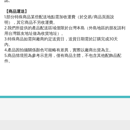
認。
【商品運送】
1.部分特殊商品某些配送地點需加收運費（於交易/商品頁面說
明），其它商品不另收運費。
2.我們所提供的產品配送區域僅限於台灣本島（外島地區的朋友請利
用台灣親友地址做為收貨地址）。
3.特殊商品如需與廠商約定送貨日，送貨日期需於訂購完成30天
內。
4.產品因拍攝關係顏色可能略有差異，實際以廠商出貨為主。
5.商品情境照為參考示意用，僅有商品主體，不包含其他配飾品配
件。