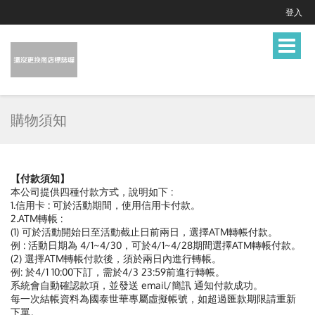
登入
Toggle
navigat
購物須知
【付款須知】
本公司提供四種付款方式，說明如下 :
1.信用卡 : 可於活動期間，使用信用卡付款。
2.ATM轉帳 :
(1) 可於活動開始日至活動截止日前兩日，選擇ATM轉帳付款。
例 : 活動日期為 4/1~4/30，可於4/1~4/28期間選擇ATM轉帳付款。
(2) 選擇ATM轉帳付款後，須於兩日內進行轉帳。
例: 於4/1 10:00下訂，需於4/3 23:59前進行轉帳。
系統會自動確認款項，並發送 email/簡訊 通知付款成功。
每一次結帳資料為國泰世華專屬虛擬帳號，如超過匯款期限請重新
下單。