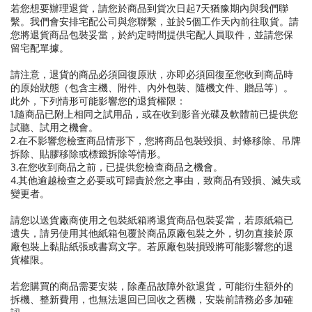
若您想要辦理退貨，請您於商品到貨次日起7天猶豫期內與我們聯
繫。我們會安排宅配公司與您聯繫，並於5個工作天內前往取貨。請
您將退貨商品包裝妥當，於約定時間提供宅配人員取件，並請您保
留宅配單據。
請注意，退貨的商品必須回復原狀，亦即必須回復至您收到商品時
的原始狀態（包含主機、附件、內外包裝、隨機文件、贈品等）。
此外，下列情形可能影響您的退貨權限：
1.隨商品已附上相同之試用品，或在收到影音光碟及軟體前已提供您
試聽、試用之機會。
2.在不影響您檢查商品情形下，您將商品包裝毀損、封條移除、吊牌
拆除、貼膠移除或標籤拆除等情形。
3.在您收到商品之前，已提供您檢查商品之機會。
4.其他逾越檢查之必要或可歸責於您之事由，致商品有毀損、滅失或
變更者。
請您以送貨廠商使用之包裝紙箱將退貨商品包裝妥當，若原紙箱已
遺失，請另使用其他紙箱包覆於商品原廠包裝之外，切勿直接於原
廠包裝上黏貼紙張或書寫文字。若原廠包裝損毀將可能影響您的退
貨權限。
若您購買的商品需要安裝，除產品故障外欲退貨，可能衍生額外的
拆機、整新費用，也無法退回已回收之舊機，安裝前請務必多加確