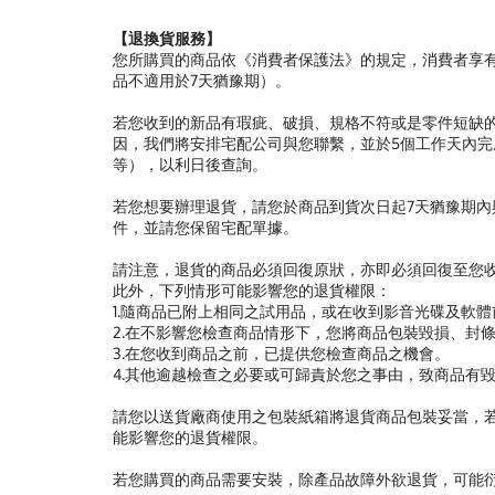
【退換貨服務】
您所購買的商品依《消費者保護法》的規定，消費者享有
品不適用於7天猶豫期）。
若您收到的新品有瑕疵、破損、規格不符或是零件短缺
因，我們將安排宅配公司與您聯繫，並於5個工作天內完
等），以利日後查詢。
若您想要辦理退貨，請您於商品到貨次日起7天猶豫期
件，並請您保留宅配單據。
請注意，退貨的商品必須回復原狀，亦即必須回復至您
此外，下列情形可能影響您的退貨權限：
1.隨商品已附上相同之試用品，或在收到影音光碟及軟
2.在不影響您檢查商品情形下，您將商品包裝毀損、封
3.在您收到商品之前，已提供您檢查商品之機會。
4.其他逾越檢查之必要或可歸責於您之事由，致商品有
請您以送貨廠商使用之包裝紙箱將退貨商品包裝妥當，
能影響您的退貨權限。
若您購買的商品需要安裝，除產品故障外欲退貨，可能