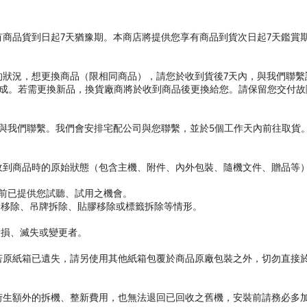
商品貨到日起7天猶豫期。本商店將提供您享有商品到貨次日起7天鑑賞
的狀況，想更換商品（限相同商品），請您於收到貨後7天內，與我們聯繫
成。若需更換新品，換貨廠商將於收到商品後更換給您。請保留您交付故障
內與我們聯繫。我們會安排宅配公司與您聯繫，並於5個工作天內前往取貨
收到商品時的原始狀態（包含主機、附件、內外包裝、隨機文件、贈品等
體前已提供您試聽、試用之機會。
條移除、吊牌拆除、貼膠移除或標籤拆除等情形。
毀損、滅失或變更者。
若原紙箱已遺失，請另使用其他紙箱包覆於商品原廠包裝之外，切勿直接
衍生額外的拆機、整新費用，也無法退回已回收之舊機，安裝前請務必多