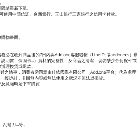
功。
期限請重新下單。
，則可使用中國信託、台新銀行、玉山銀行三家銀行之信用卡付款。
器開啟購物畫面。
在收到商品後的7日內與Add.one客服聯繫（LineID: @addon
說明書、保固卡...）資料的完整性，及商品之清潔，切勿缺少任何配件
您辦理換貨或退款。
難之情事，消費者需同意由佳銥國際有限公司（Add.one平台）代為處
商品一經拆封，非因無內容或無法使用之狀況即無法退換貨。
求及意願時始下單購買，
褲、刮鬍刀…等。