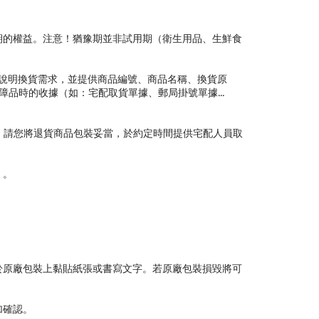
期的權益。注意！猶豫期並非試用期（衛生用品、生鮮食
說明換貨需求，並提供商品編號、商品名稱、換貨原
品時的收據（如：宅配取貨單據、郵局掛號單據...
。請您將退貨商品包裝妥當，於約定時間提供宅配人員取
）。
於原廠包裝上黏貼紙張或書寫文字。若原廠包裝損毀將可
加確認。