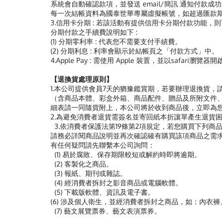
系統會自動確認款項，並發送 email/簡訊 通知付款成
每一次結帳資料為國泰世華專屬虛擬帳號，如超過匯款
3.信用卡分期 : 若該活動有提供信用卡分期付款功能
分期付款之手續費說明如下 :
(1) 分期零利率 : 代表您不需要支付手績費。
(2) 分期利息 : 利率會顯示於結帳頁之「付款方式」中。
4.Apple Pay : 需使用 Apple 裝置，並以safari瀏覽
【退換貨處理原則】
1.本公司提供會員7天的猶豫鑑賞期，若要辦理退換貨，請務必
（含商品本體、彩盒外箱、商品配件、贈品及所附文件、
細表請一同隨貨附上，本公司將於收到商品後，立即為
2.為避免消費者退貨需簽名並寄回紙本折讓單產生退貨困
3.依消費者保護法第19條第2項規定，若您購買下列
請務必詳閱商品說明並再次確認確有購買該項商品之需
有任何疑問請先聯繫本公司詢問：
(1) 易於腐敗、保存期限較短或解約時即將逾期。
(2) 客製化之商品。
(3) 報紙、期刊或雜誌。
(4) 經消費者拆封之影音商品或電腦軟體。
(5) 下載版軟體、資訊及電子書。
(6) 涉及個人衛生，並經消費者拆封之商品，如：內衣
(7) 藝文展覽票券、藝文表演票券。