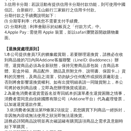
3.信用卡分期 : 若該活動有提供信用卡分期付款功能，則可使用中國
信託、台新銀行、玉山銀行三家銀行之信用卡付款。
分期付款之手續費說明如下 :
(1) 分期零利率 : 代表您不需要支付手績費。
(2) 分期利息 : 利率會顯示於結帳頁之「付款方式」中。
4.Apple Pay : 需使用 Apple 裝置，並以safari瀏覽器開啟購物畫
面。
【退換貨處理原則】
1.本公司提供會員7天的猶豫鑑賞期，若要辦理退換貨，請務必在收
到商品後的7日內與Add.one客服聯繫（LineID: @addonecs）辦
理。退貨商品必須為全新狀態，保持完整商品原包裝（含商品本
體、彩盒外箱、商品配件、贈品及所附文件、說明書、保固卡...）資
料的完整性，及商品之清潔，切勿缺少任何配件或損毀原廠彩盒，
否則將會影響退換貨權利。如有出貨明細表請一同隨貨附上，本公
司將於收到商品後，立即為您辦理換貨或退款。
2.為避免消費者退貨需簽名並寄回紙本折讓單產生退貨困難之情事，
消費者需同意由佳銥國際有限公司（Add.one平台）代為處理發票，
以加速退貨退款作業。
3.依消費者保護法第19條第2項規定，若您購買下列商品一經拆封，
非因無內容或無法使用之狀況即無法退換貨。
請務必詳閱商品說明並再次確認確有購買該項商品之需求及意願時
始下單購買，