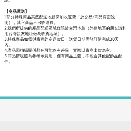
認。
【商品運送】
1.部分特殊商品某些配送地點需加收運費（於交易/商品頁面說
明），其它商品不另收運費。
2.我們所提供的產品配送區域僅限於台灣本島（外島地區的朋友請利
用台灣親友地址做為收貨地址）。
3.特殊商品如需與廠商約定送貨日，送貨日期需於訂購完成30天
內。
4.產品因拍攝關係顏色可能略有差異，實際以廠商出貨為主。
5.商品情境照為參考示意用，僅有商品主體，不包含其他配飾品配
件。