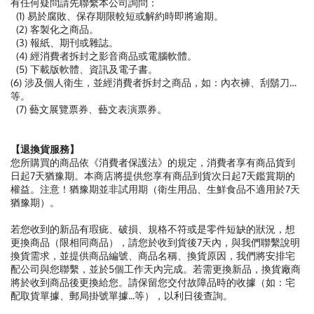
有任何疑問請先聯繫本公司詢問：
(1) 易於腐敗、保存期限較短或解約時即將逾期。
(2) 客製化之商品。
(3) 報紙、期刊或雜誌。
(4) 經消費者拆封之影音商品或電腦軟體。
(5) 下載版軟體、資訊及電子書。
(6) 涉及個人衛生，並經消費者拆封之商品，如：內衣褲、刮鬍刀…
等。
(7) 藝文展覽票券、藝文表演票券。
【退換貨服務】
您所購買的商品依《消費者保護法》的規定，消費者享有商品貨到
日起7天猶豫期。本商店將提供您享有商品到貨次日起7天鑑賞期的
權益。注意！猶豫期並非試用期（衛生用品、生鮮食品不適用於7天
猶豫期）。
若您收到的新品有瑕疵、破損、規格不符或是零件短缺的狀況，想
更換商品（限相同商品），請您於收到貨後7天內，與我們聯繫說明
換貨需求，並提供商品編號、商品名稱、換貨原因，我們將安排宅
配公司與您聯繫，並於5個工作天內完成。若需更換新品，換貨廠商
將於收到商品後更換給您。請保留您交付故障品時的收據（如：宅
配取貨單據、郵局掛號單據...等），以利日後查詢。