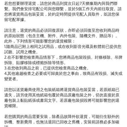
若您想要辦理退貨，請您於商品到貨次日起7天猶豫期內與我們聯
繫。我們會安排宅配公司與您聯繫，並於5個工作天內前往取貨。請
您將退貨商品包裝妥當，於約定時間提供宅配人員取件，並請您保
留宅配單據。
請注意，退貨的商品必須回復原狀，亦即必須回復至您收到商品時
的原始狀態（包含主機、附件、內外包裝、隨機文件、贈品等）。
此外，下列情形可能影響您的退貨權限：
1.隨商品已附上相同之試用品，或在收到影音光碟及軟體前已提供您
試聽、試用之機會。
2.在不影響您檢查商品情形下，您將商品包裝毀損、封條移除、吊牌
拆除、貼膠移除或標籤拆除等情形。
3.在您收到商品之前，已提供您檢查商品之機會。
4.其他逾越檢查之必要或可歸責於您之事由，致商品有毀損、滅失或
變更者。
請您以送貨廠商使用之包裝紙箱將退貨商品包裝妥當，若原紙箱已
遺失，請另使用其他紙箱包覆於商品原廠包裝之外，切勿直接於原
廠包裝上黏貼紙張或書寫文字。若原廠包裝損毀將可能影響您的退
貨權限。
若您購買的商品需要安裝，除產品故障外欲退貨，可能衍生額外的
拆機、整新費用，也無法退回已回收之舊機，安裝前請務必多加確