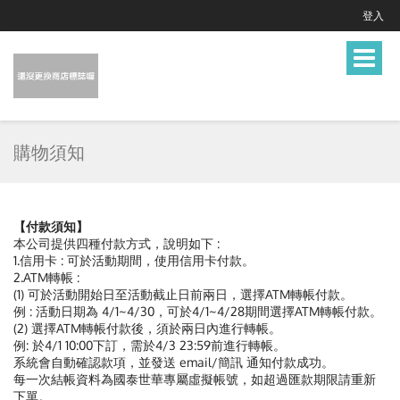
登入
Toggle
navigat
購物須知
【付款須知】
本公司提供四種付款方式，說明如下 :
1.信用卡 : 可於活動期間，使用信用卡付款。
2.ATM轉帳 :
(1) 可於活動開始日至活動截止日前兩日，選擇ATM轉帳付款。
例 : 活動日期為 4/1~4/30，可於4/1~4/28期間選擇ATM轉帳付款。
(2) 選擇ATM轉帳付款後，須於兩日內進行轉帳。
例: 於4/1 10:00下訂，需於4/3 23:59前進行轉帳。
系統會自動確認款項，並發送 email/簡訊 通知付款成功。
每一次結帳資料為國泰世華專屬虛擬帳號，如超過匯款期限請重新
下單。