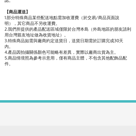
認。
【商品運送】
1.部分特殊商品某些配送地點需加收運費（於交易/商品頁面說
明），其它商品不另收運費。
2.我們所提供的產品配送區域僅限於台灣本島（外島地區的朋友請利
用台灣親友地址做為收貨地址）。
3.特殊商品如需與廠商約定送貨日，送貨日期需於訂購完成30天
內。
4.產品因拍攝關係顏色可能略有差異，實際以廠商出貨為主。
5.商品情境照為參考示意用，僅有商品主體，不包含其他配飾品配
件。