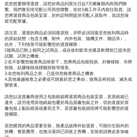
若您想要辦理退貨，請您於商品到貨次日起7天猶豫期內與我們聯
繫。我們會安排宅配公司與您聯繫，並於5個工作天內前往取貨。請
您將退貨商品包裝妥當，於約定時間提供宅配人員取件，並請您保
留宅配單據。
請注意，退貨的商品必須回復原狀，亦即必須回復至您收到商品時
的原始狀態（包含主機、附件、內外包裝、隨機文件、贈品等）。
此外，下列情形可能影響您的退貨權限：
1.隨商品已附上相同之試用品，或在收到影音光碟及軟體前已提供您
試聽、試用之機會。
2.在不影響您檢查商品情形下，您將商品包裝毀損、封條移除、吊牌
拆除、貼膠移除或標籤拆除等情形。
3.在您收到商品之前，已提供您檢查商品之機會。
4.其他逾越檢查之必要或可歸責於您之事由，致商品有毀損、滅失或
變更者。
請您以送貨廠商使用之包裝紙箱將退貨商品包裝妥當，若原紙箱已
遺失，請另使用其他紙箱包覆於商品原廠包裝之外，切勿直接於原
廠包裝上黏貼紙張或書寫文字。若原廠包裝損毀將可能影響您的退
貨權限。
若您購買的商品需要安裝，除產品故障外欲退貨，可能衍生額外的
拆機、整新費用，也無法退回已回收之舊機，安裝前請務必多加確