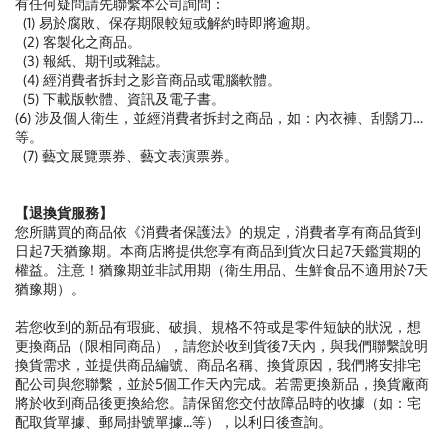
有任何疑問請先聯繫本公司詢問：
(1) 易於腐敗、保存期限較短或解約時即將逾期。
(2) 客製化之商品。
(3) 報紙、期刊或雜誌。
(4) 經消費者拆封之影音商品或電腦軟體。
(5) 下載版軟體、資訊及電子書。
(6) 涉及個人衛生，並經消費者拆封之商品，如：內衣褲、刮鬍刀…
等。
(7) 藝文展覽票券、藝文表演票券。
【退換貨服務】
您所購買的商品依《消費者保護法》的規定，消費者享有商品貨到
日起7天猶豫期。本商店將提供您享有商品到貨次日起7天鑑賞期的
權益。注意！猶豫期並非試用期（衛生用品、生鮮食品不適用於7天
猶豫期）。
若您收到的新品有瑕疵、破損、規格不符或是零件短缺的狀況，想
更換商品（限相同商品），請您於收到貨後7天內，與我們聯繫說明
換貨需求，並提供商品編號、商品名稱、換貨原因，我們將安排宅
配公司與您聯繫，並於5個工作天內完成。若需更換新品，換貨廠商
將於收到商品後更換給您。請保留您交付故障品時的收據（如：宅
配取貨單據、郵局掛號單據...等），以利日後查詢。