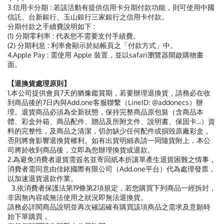
3.信用卡分期 : 若該活動有提供信用卡分期付款功能，則可使用中國
信託、台新銀行、玉山銀行三家銀行之信用卡付款。
分期付款之手續費說明如下 :
(1) 分期零利率 : 代表您不需要支付手績費。
(2) 分期利息 : 利率會顯示於結帳頁之「付款方式」中。
4.Apple Pay : 需使用 Apple 裝置，並以safari瀏覽器開啟購物畫
面。
【退換貨處理原則】
1.本公司提供會員7天的猶豫鑑賞期，若要辦理退換貨，請務必在收
到商品後的7日內與Add.one客服聯繫（LineID: @addonecs）辦
理。退貨商品必須為全新狀態，保持完整商品原包裝（含商品本
體、彩盒外箱、商品配件、贈品及所附文件、說明書、保固卡...）資
料的完整性，及商品之清潔，切勿缺少任何配件或損毀原廠彩盒，
否則將會影響退換貨權利。如有出貨明細表請一同隨貨附上，本公
司將於收到商品後，立即為您辦理換貨或退款。
2.為避免消費者退貨需簽名並寄回紙本折讓單產生退貨困難之情事，
消費者需同意由佳銥國際有限公司（Add.one平台）代為處理發票，
以加速退貨退款作業。
3.依消費者保護法第19條第2項規定，若您購買下列商品一經拆封，
非因無內容或無法使用之狀況即無法退換貨。
請務必詳閱商品說明並再次確認確有購買該項商品之需求及意願時
始下單購買，