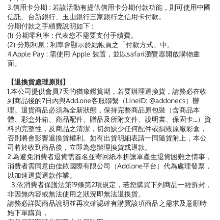
3.信用卡分期 : 若該活動有提供信用卡分期付款功能，則可使用中國
信託、台新銀行、玉山銀行三家銀行之信用卡付款。
分期付款之手續費說明如下 :
(1) 分期零利率 : 代表您不需要支付手績費。
(2) 分期利息 : 利率會顯示於結帳頁之「付款方式」中。
4.Apple Pay : 需使用 Apple 裝置，並以safari瀏覽器開啟購物畫
面。
【退換貨處理原則】
1.本公司提供會員7天的猶豫鑑賞期，若要辦理退換貨，請務必在收
到商品後的7日內與Add.one客服聯繫（LineID: @addonecs）辦
理。退貨商品必須為全新狀態，保持完整商品原包裝（含商品本
體、彩盒外箱、商品配件、贈品及所附文件、說明書、保固卡...）資
料的完整性，及商品之清潔，切勿缺少任何配件或損毀原廠彩盒，
否則將會影響退換貨權利。如有出貨明細表請一同隨貨附上，本公
司將於收到商品後，立即為您辦理換貨或退款。
2.為避免消費者退貨需簽名並寄回紙本折讓單產生退貨困難之情事，
消費者需同意由佳銥國際有限公司（Add.one平台）代為處理發票，
以加速退貨退款作業。
3.依消費者保護法第19條第2項規定，若您購買下列商品一經拆封，
非因無內容或無法使用之狀況即無法退換貨。
請務必詳閱商品說明並再次確認確有購買該項商品之需求及意願時
始下單購買，