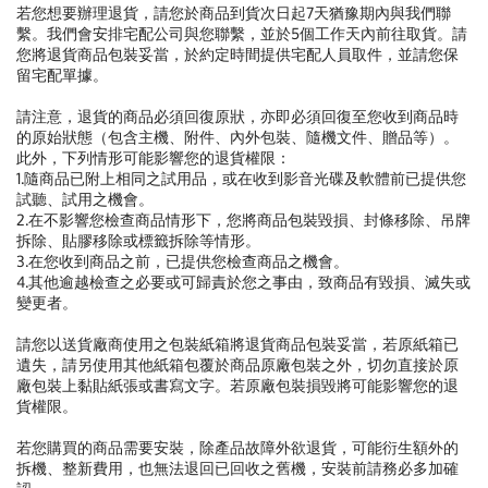
若您想要辦理退貨，請您於商品到貨次日起7天猶豫期內與我們聯
繫。我們會安排宅配公司與您聯繫，並於5個工作天內前往取貨。請
您將退貨商品包裝妥當，於約定時間提供宅配人員取件，並請您保
留宅配單據。
請注意，退貨的商品必須回復原狀，亦即必須回復至您收到商品時
的原始狀態（包含主機、附件、內外包裝、隨機文件、贈品等）。
此外，下列情形可能影響您的退貨權限：
1.隨商品已附上相同之試用品，或在收到影音光碟及軟體前已提供您
試聽、試用之機會。
2.在不影響您檢查商品情形下，您將商品包裝毀損、封條移除、吊牌
拆除、貼膠移除或標籤拆除等情形。
3.在您收到商品之前，已提供您檢查商品之機會。
4.其他逾越檢查之必要或可歸責於您之事由，致商品有毀損、滅失或
變更者。
請您以送貨廠商使用之包裝紙箱將退貨商品包裝妥當，若原紙箱已
遺失，請另使用其他紙箱包覆於商品原廠包裝之外，切勿直接於原
廠包裝上黏貼紙張或書寫文字。若原廠包裝損毀將可能影響您的退
貨權限。
若您購買的商品需要安裝，除產品故障外欲退貨，可能衍生額外的
拆機、整新費用，也無法退回已回收之舊機，安裝前請務必多加確