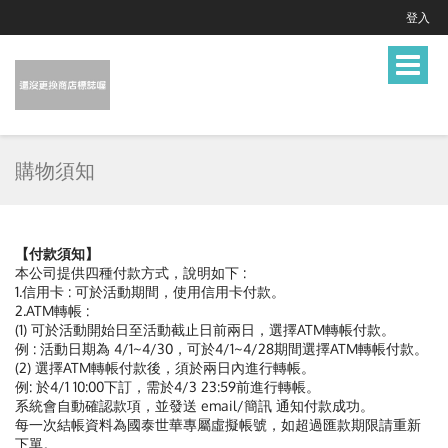
登入
Toggle
navigat
購物須知
【付款須知】
本公司提供四種付款方式，說明如下 :
1.信用卡 : 可於活動期間，使用信用卡付款。
2.ATM轉帳 :
(1) 可於活動開始日至活動截止日前兩日，選擇ATM轉帳付款。
例 : 活動日期為 4/1~4/30，可於4/1~4/28期間選擇ATM轉帳付款。
(2) 選擇ATM轉帳付款後，須於兩日內進行轉帳。
例: 於4/1 10:00下訂，需於4/3 23:59前進行轉帳。
系統會自動確認款項，並發送 email/簡訊 通知付款成功。
每一次結帳資料為國泰世華專屬虛擬帳號，如超過匯款期限請重新
下單。