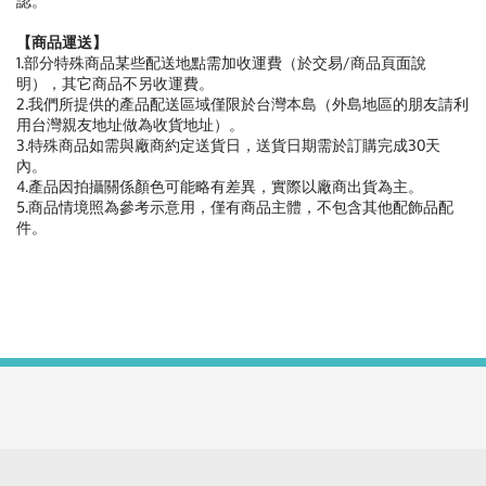
認。
【商品運送】
1.部分特殊商品某些配送地點需加收運費（於交易/商品頁面說
明），其它商品不另收運費。
2.我們所提供的產品配送區域僅限於台灣本島（外島地區的朋友請利
用台灣親友地址做為收貨地址）。
3.特殊商品如需與廠商約定送貨日，送貨日期需於訂購完成30天
內。
4.產品因拍攝關係顏色可能略有差異，實際以廠商出貨為主。
5.商品情境照為參考示意用，僅有商品主體，不包含其他配飾品配
件。