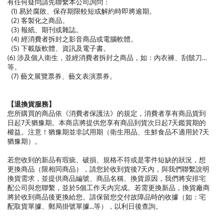
有任何疑問請先聯繫本公司詢問：
(1) 易於腐敗、保存期限較短或解約時即將逾期。
(2) 客製化之商品。
(3) 報紙、期刊或雜誌。
(4) 經消費者拆封之影音商品或電腦軟體。
(5) 下載版軟體、資訊及電子書。
(6) 涉及個人衛生，並經消費者拆封之商品，如：內衣褲、刮鬍刀…
等。
(7) 藝文展覽票券、藝文表演票券。
【退換貨服務】
您所購買的商品依《消費者保護法》的規定，消費者享有商品貨到
日起7天猶豫期。本商店將提供您享有商品到貨次日起7天鑑賞期的
權益。注意！猶豫期並非試用期（衛生用品、生鮮食品不適用於7天
猶豫期）。
若您收到的新品有瑕疵、破損、規格不符或是零件短缺的狀況，想
更換商品（限相同商品），請您於收到貨後7天內，與我們聯繫說明
換貨需求，並提供商品編號、商品名稱、換貨原因，我們將安排宅
配公司與您聯繫，並於5個工作天內完成。若需更換新品，換貨廠商
將於收到商品後更換給您。請保留您交付故障品時的收據（如：宅
配取貨單據、郵局掛號單據...等），以利日後查詢。