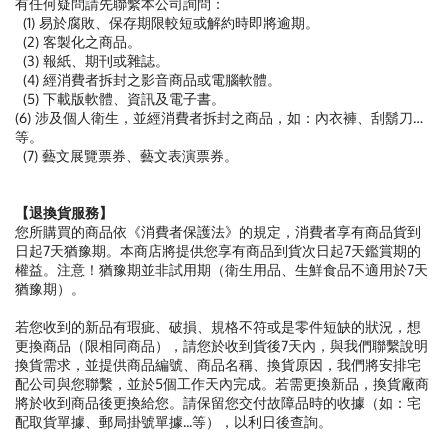
有任何疑問請先聯繫本公司詢問：
(1) 易於腐敗、保存期限較短或解約時即將逾期。
(2) 客製化之商品。
(3) 報紙、期刊或雜誌。
(4) 經消費者拆封之影音商品或電腦軟體。
(5) 下載版軟體、資訊及電子書。
(6) 涉及個人衛生，並經消費者拆封之商品，如：內衣褲、刮鬍刀…
等。
(7) 藝文展覽票券、藝文表演票券。
【退換貨服務】
您所購買的商品依《消費者保護法》的規定，消費者享有商品貨到
日起7天猶豫期。本商店將提供您享有商品到貨次日起7天鑑賞期的
權益。注意！猶豫期並非試用期（衛生用品、生鮮食品不適用於7天
猶豫期）。
若您收到的新品有瑕疵、破損、規格不符或是零件短缺的狀況，想
更換商品（限相同商品），請您於收到貨後7天內，與我們聯繫說明
換貨需求，並提供商品編號、商品名稱、換貨原因，我們將安排宅
配公司與您聯繫，並於5個工作天內完成。若需更換新品，換貨廠商
將於收到商品後更換給您。請保留您交付故障品時的收據（如：宅
配取貨單據、郵局掛號單據...等），以利日後查詢。