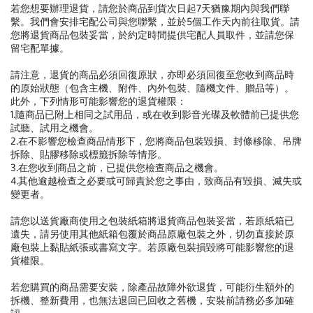
若您想要辦理退貨，請您於商品到貨次日起7天猶豫期內與我們聯
繫。我們會安排宅配公司與您聯繫，並於5個工作天內前往取貨。請
您將退貨商品包裝妥當，於約定時間提供宅配人員取件，並請您保
留宅配單據。
請注意，退貨的商品必須回復原狀，亦即必須回復至您收到商品時
的原始狀態（包含主機、附件、內外包裝、隨機文件、贈品等）。
此外，下列情形可能影響您的退貨權限：
1.隨商品已附上相同之試用品，或在收到影音光碟及軟體前已提供您
試聽、試用之機會。
2.在不影響您檢查商品情形下，您將商品包裝毀損、封條移除、吊牌
拆除、貼膠移除或標籤拆除等情形。
3.在您收到商品之前，已提供您檢查商品之機會。
4.其他逾越檢查之必要或可歸責於您之事由，致商品有毀損、滅失或
變更者。
請您以送貨廠商使用之包裝紙箱將退貨商品包裝妥當，若原紙箱已
遺失，請另使用其他紙箱包覆於商品原廠包裝之外，切勿直接於原
廠包裝上黏貼紙張或書寫文字。若原廠包裝損毀將可能影響您的退
貨權限。
若您購買的商品需要安裝，除產品故障外欲退貨，可能衍生額外的
拆機、整新費用，也無法退回已回收之舊機，安裝前請務必多加確