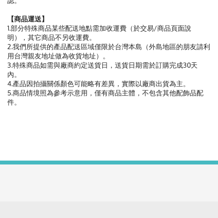
認。
【商品運送】
1.部分特殊商品某些配送地點需加收運費（於交易/商品頁面說
明），其它商品不另收運費。
2.我們所提供的產品配送區域僅限於台灣本島（外島地區的朋友請利
用台灣親友地址做為收貨地址）。
3.特殊商品如需與廠商約定送貨日，送貨日期需於訂購完成30天
內。
4.產品因拍攝關係顏色可能略有差異，實際以廠商出貨為主。
5.商品情境照為參考示意用，僅有商品主體，不包含其他配飾品配
件。