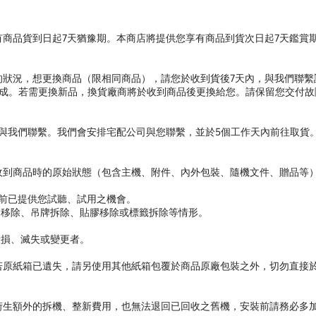
商品貨到日起7天猶豫期。本商店將提供您享有商品到貨次日起7天鑑賞
的狀況，想更換商品（限相同商品），請您於收到貨後7天內，與我們聯繫
成。若需更換新品，換貨廠商將於收到商品後更換給您。請保留您交付故障
內與我們聯繫。我們會安排宅配公司與您聯繫，並於5個工作天內前往取貨
收到商品時的原始狀態（包含主機、附件、內外包裝、隨機文件、贈品等
體前已提供您試聽、試用之機會。
條移除、吊牌拆除、貼膠移除或標籤拆除等情形。
毀損、滅失或變更者。
若原紙箱已遺失，請另使用其他紙箱包覆於商品原廠包裝之外，切勿直接
衍生額外的拆機、整新費用，也無法退回已回收之舊機，安裝前請務必多