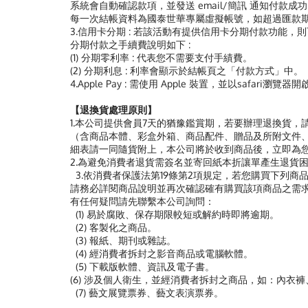
系統會自動確認款項，並發送 email/簡訊 通知付款成
每一次結帳資料為國泰世華專屬虛擬帳號，如超過匯款
3.信用卡分期 : 若該活動有提供信用卡分期付款功能
分期付款之手續費說明如下 :
(1) 分期零利率 : 代表您不需要支付手績費。
(2) 分期利息 : 利率會顯示於結帳頁之「付款方式」中。
4.Apple Pay : 需使用 Apple 裝置，並以safari瀏覽
【退換貨處理原則】
1.本公司提供會員7天的猶豫鑑賞期，若要辦理退換貨，請務必
（含商品本體、彩盒外箱、商品配件、贈品及所附文件、
細表請一同隨貨附上，本公司將於收到商品後，立即為
2.為避免消費者退貨需簽名並寄回紙本折讓單產生退貨困
3.依消費者保護法第19條第2項規定，若您購買下列
請務必詳閱商品說明並再次確認確有購買該項商品之需
有任何疑問請先聯繫本公司詢問：
(1) 易於腐敗、保存期限較短或解約時即將逾期。
(2) 客製化之商品。
(3) 報紙、期刊或雜誌。
(4) 經消費者拆封之影音商品或電腦軟體。
(5) 下載版軟體、資訊及電子書。
(6) 涉及個人衛生，並經消費者拆封之商品，如：內衣
(7) 藝文展覽票券、藝文表演票券。