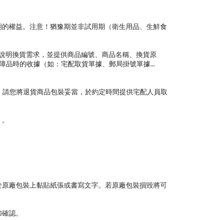
期的權益。注意！猶豫期並非試用期（衛生用品、生鮮食
說明換貨需求，並提供商品編號、商品名稱、換貨原
品時的收據（如：宅配取貨單據、郵局掛號單據...
。請您將退貨商品包裝妥當，於約定時間提供宅配人員取
）。
於原廠包裝上黏貼紙張或書寫文字。若原廠包裝損毀將可
加確認。