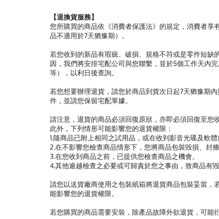
【退換貨服務】
您所購買的商品依《消費者保護法》的規定，消費者享有
品不適用於7天猶豫期）。
若您收到的新品有瑕疵、破損、規格不符或是零件短缺
因，我們將安排宅配公司與您聯繫，並於5個工作天內完
等），以利日後查詢。
若您想要辦理退貨，請您於商品到貨次日起7天猶豫期
件，並請您保留宅配單據。
請注意，退貨的商品必須回復原狀，亦即必須回復至您
此外，下列情形可能影響您的退貨權限：
1.隨商品已附上相同之試用品，或在收到影音光碟及軟
2.在不影響您檢查商品情形下，您將商品包裝毀損、封
3.在您收到商品之前，已提供您檢查商品之機會。
4.其他逾越檢查之必要或可歸責於您之事由，致商品有
請您以送貨廠商使用之包裝紙箱將退貨商品包裝妥當，
能影響您的退貨權限。
若您購買的商品需要安裝，除產品故障外欲退貨，可能