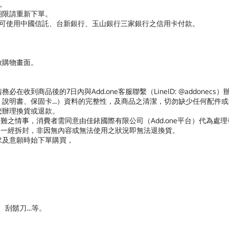
功。
期限請重新下單。
，則可使用中國信託、台新銀行、玉山銀行三家銀行之信用卡付款。
器開啟購物畫面。
在收到商品後的7日內與Add.one客服聯繫（LineID: @addon
說明書、保固卡...）資料的完整性，及商品之清潔，切勿缺少任何配件
您辦理換貨或退款。
難之情事，消費者需同意由佳銥國際有限公司（Add.one平台）代為處
商品一經拆封，非因無內容或無法使用之狀況即無法退換貨。
求及意願時始下單購買，
褲、刮鬍刀…等。