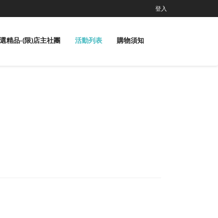
登入
選精品-(限)店主社團
活動列表
購物須知