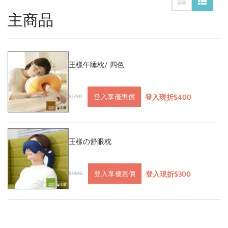
主商品
王樣午睡枕/ 四色
登入現折$400
登入享優惠價
$1790
王樣の舒眼枕
登入現折$300
登入享優惠價
$1490