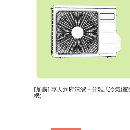
[加購] 專人到府清潔－分離式冷氣(室
機)