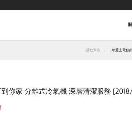
關
活動列表
[每週去電預約/
到你家 分離式冷氣機 深層清潔服務 [2018/
！