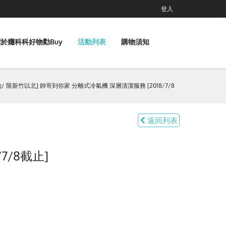
登入
於癮科科好物勸Buy
活動列表
購物須知
 限新竹以北] 帥哥到你家 分離式冷氣機 深層清潔服務 [2018/7/8
返回列表
7/8截止]