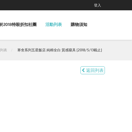
登入
於2018特殺折扣社團
活動列表
購物須知
列表
寒舍系列五星飯店 純棉全白 質感寢具 [2018/5/13截止]
返回列表