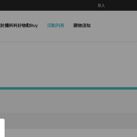
登入
於癮科科好物勸Buy
活動列表
購物須知