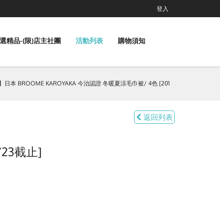
登入
選精品-(限)店主社團
活動列表
購物須知
本 BROOME KAROYAKA 今治認證 冬暖夏涼毛巾被/ 4色 [201
返回列表
/23截止]