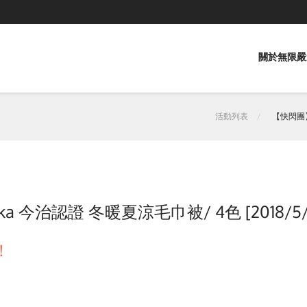
關於無限嚴
活動列表
【快閃團】日
ka 今治認證 冬暖夏涼毛巾被/ 4色 [2018/5
！