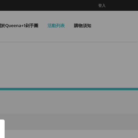
登入
於Queena+1剁手團
活動列表
購物須知