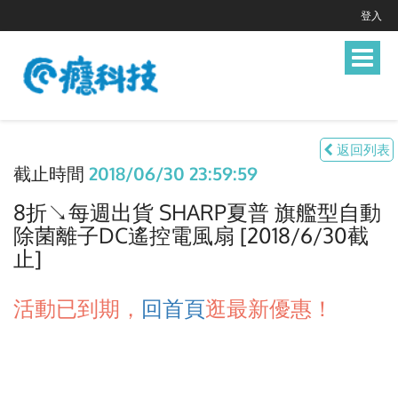
登入
Toggle
navigat
返回列表
截止時間
2018/06/30 23:59:59
8折↘每週出貨 SHARP夏普 旗艦型自動
除菌離子DC遙控電風扇 [2018/6/30截
止]
活動已到期，
回首頁
逛最新優惠！