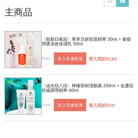
主商品
〈寵顏日夜組〉果萃活妍肌底精華 30ml + 薔薇
潤透深效保濕乳 50ml
登入現折$1,361
登入享優惠價
$4360
〈油光切八段〉檸檬茶樹潔顏露 200ml + 金盞花
舒緩調理精華 60ml
登入現折$741
登入享優惠價
$2440