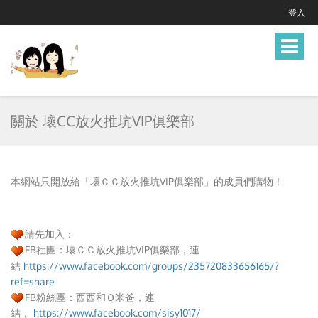
登入
Toggle
navigat
關於 壞CC放火推坑VIP俱樂部
本網站只開放給「壞ＣＣ放火推坑VIP俱樂部
」的成員們購物！
請先加入：
FB社團：壞ＣＣ放火推坑VIP俱樂部，連
結
https://www.facebook.com/groups/235720833656165/?
ref=share
FB粉絲團：西西和Ｑ米爸，連
結，
https://www.facebook.com/sisy1017/