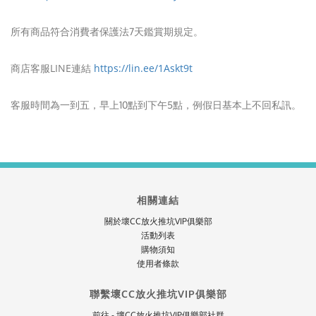
所有商品符合消費者保護法7天鑑賞期規定。
商店客服LINE連結
https://lin.ee/1Askt9t
客服時間為一到五，早上10點到下午5點，例假日基本上不回私訊。
相關連結
關於壞CC放火推坑VIP俱樂部
活動列表
購物須知
使用者條款
聯繫壞CC放火推坑VIP俱樂部
前往 - 壞CC放火推坑VIP俱樂部社群