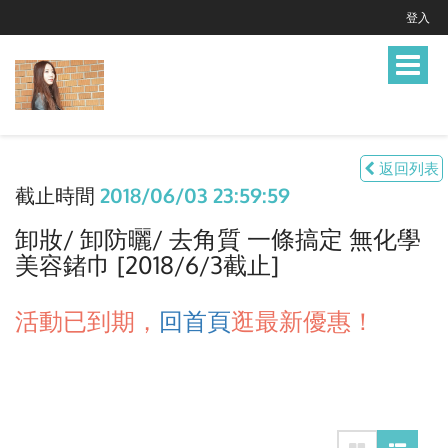
登入
Toggle
navigat
返回列表
截止時間
2018/06/03 23:59:59
卸妝/ 卸防曬/ 去角質 一條搞定 無化學
美容鍺巾 [2018/6/3截止]
活動已到期，
回首頁
逛最新優惠！