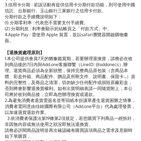
3.信用卡分期 : 若該活動有提供信用卡分期付款功能，則可使用中國
信託、台新銀行、玉山銀行三家銀行之信用卡付款。
分期付款之手續費說明如下 :
(1) 分期零利率 : 代表您不需要支付手績費。
(2) 分期利息 : 利率會顯示於結帳頁之「付款方式」中。
4.Apple Pay : 需使用 Apple 裝置，並以safari瀏覽器開啟購物畫
面。
【退換貨處理原則】
1.本公司提供會員7天的猶豫鑑賞期，若要辦理退換貨，請務必在收
到商品後的7日內與Add.one客服聯繫（LineID: @addonecs）辦
理。退貨商品必須為全新狀態，保持完整商品原包裝（含商品本
體、彩盒外箱、商品配件、贈品及所附文件、說明書、保固卡...）資
料的完整性，及商品之清潔，切勿缺少任何配件或損毀原廠彩盒，
否則將會影響退換貨權利。如有出貨明細表請一同隨貨附上，本公
司將於收到商品後，立即為您辦理換貨或退款。
2.為避免消費者退貨需簽名並寄回紙本折讓單產生退貨困難之情事，
消費者需同意由佳銥國際有限公司（Add.one平台）代為處理發票，
以加速退貨退款作業。
3.依消費者保護法第19條第2項規定，若您購買下列商品一經拆封，
非因無內容或無法使用之狀況即無法退換貨。
請務必詳閱商品說明並再次確認確有購買該項商品之需求及意願時
始下單購買，