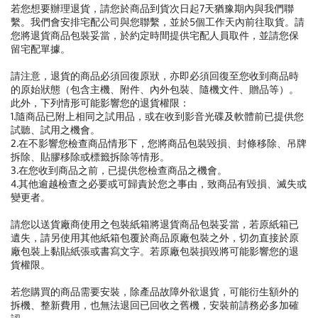
若您想要辦理退貨，請您於商品到貨次日起7天猶豫期內與我們聯
繫。我們會安排宅配公司與您聯繫，並於5個工作天內前往取貨。請
您將退貨商品包裝妥當，於約定時間提供宅配人員取件，並請您保
留宅配單據。
請注意，退貨的商品必須回復原狀，亦即必須回復至您收到商品時
的原始狀態（包含主機、附件、內外包裝、隨機文件、贈品等）。
此外，下列情形可能影響您的退貨權限：
1.隨商品已附上相同之試用品，或在收到影音光碟及軟體前已提供您
試聽、試用之機會。
2.在不影響您檢查商品情形下，您將商品包裝毀損、封條移除、吊牌
拆除、貼膠移除或標籤拆除等情形。
3.在您收到商品之前，已提供您檢查商品之機會。
4.其他逾越檢查之必要或可歸責於您之事由，致商品有毀損、滅失或
變更者。
請您以送貨廠商使用之包裝紙箱將退貨商品包裝妥當，若原紙箱已
遺失，請另使用其他紙箱包覆於商品原廠包裝之外，切勿直接於原
廠包裝上黏貼紙張或書寫文字。若原廠包裝損毀將可能影響您的退
貨權限。
若您購買的商品需要安裝，除產品故障外欲退貨，可能衍生額外的
拆機、整新費用，也無法退回已回收之舊機，安裝前請務必多加確