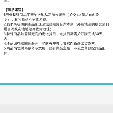
認。
【商品運送】
1.部分特殊商品某些配送地點需加收運費（於交易/商品頁面說
明），其它商品不另收運費。
2.我們所提供的產品配送區域僅限於台灣本島（外島地區的朋友請利
用台灣親友地址做為收貨地址）。
3.特殊商品如需與廠商約定送貨日，送貨日期需於訂購完成30天
內。
4.產品因拍攝關係顏色可能略有差異，實際以廠商出貨為主。
5.商品情境照為參考示意用，僅有商品主體，不包含其他配飾品配
件。