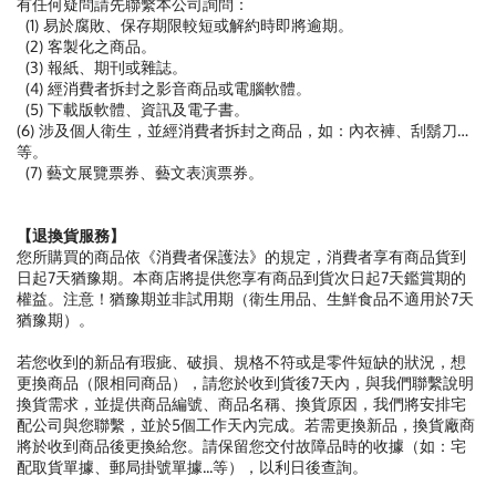
有任何疑問請先聯繫本公司詢問：
(1) 易於腐敗、保存期限較短或解約時即將逾期。
(2) 客製化之商品。
(3) 報紙、期刊或雜誌。
(4) 經消費者拆封之影音商品或電腦軟體。
(5) 下載版軟體、資訊及電子書。
(6) 涉及個人衛生，並經消費者拆封之商品，如：內衣褲、刮鬍刀…
等。
(7) 藝文展覽票券、藝文表演票券。
【退換貨服務】
您所購買的商品依《消費者保護法》的規定，消費者享有商品貨到
日起7天猶豫期。本商店將提供您享有商品到貨次日起7天鑑賞期的
權益。注意！猶豫期並非試用期（衛生用品、生鮮食品不適用於7天
猶豫期）。
若您收到的新品有瑕疵、破損、規格不符或是零件短缺的狀況，想
更換商品（限相同商品），請您於收到貨後7天內，與我們聯繫說明
換貨需求，並提供商品編號、商品名稱、換貨原因，我們將安排宅
配公司與您聯繫，並於5個工作天內完成。若需更換新品，換貨廠商
將於收到商品後更換給您。請保留您交付故障品時的收據（如：宅
配取貨單據、郵局掛號單據...等），以利日後查詢。