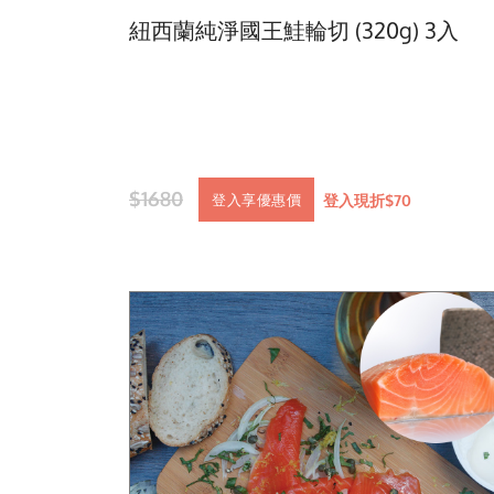
紐西蘭純淨國王鮭輪切 (320g) 3入
$1680
登入現折$70
登入享優惠價