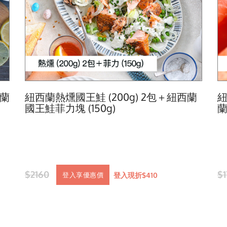
西蘭
紐西蘭熱燻國王鮭 (200g) 2包＋紐西蘭
紐
國王鮭菲力塊 (150g)
蘭
$2160
$
登入現折$410
登入享優惠價