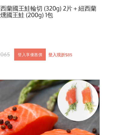
西蘭國王鮭輪切 (320g) 2片＋紐西蘭
燻國王鮭 (200g) 1包
2065
登入現折$85
登入享優惠價