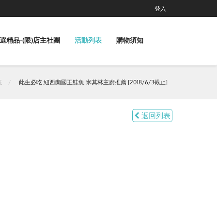
登入
選精品-(限)店主社團
活動列表
購物須知
表
此生必吃 紐西蘭國王鮭魚 米其林主廚推薦 [2018/6/3截止]
返回列表