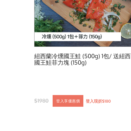
紐西蘭冷燻國王鮭 (500g) 1包/ 送紐
國王鮭菲力塊 (150g)
$1980
登入現折$180
登入享優惠價