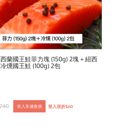
西蘭國王鮭菲力塊 (150g) 2塊＋紐西
冷燻國王鮭 (100g) 2包
1740
登入現折$60
登入享優惠價