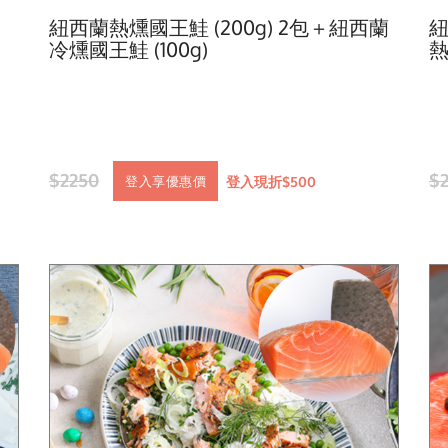
紐西蘭熱燻國王鮭 (200g) 2包＋紐西蘭
紐
冷燻國王鮭 (100g)
熱
$2250
$
登入現折$500
登入享優惠價