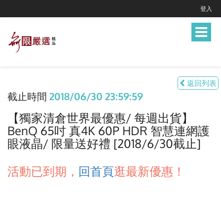
登入
Toggle
navigat
返回列表
截止時間
2018/06/30 23:59:59
【獨家清倉世界最優惠/ 每週出貨】
BenQ 65吋 真4K 60P HDR 智慧連網護
眼液晶/ 限量送好禮 [2018/6/30截止]
活動已到期，
回首頁
逛最新優惠！