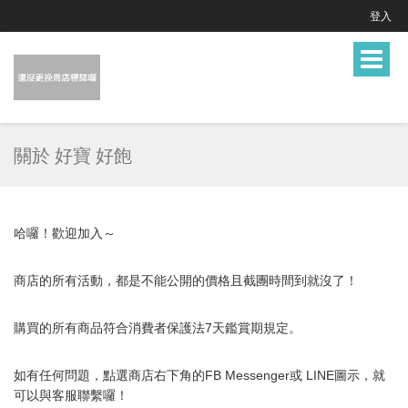
登入
Toggle
navigat
關於 好寶 好飽
哈囉！歡迎加入～
商店的所有活動，都是不能公開的價格且截團時間到就沒了！
購買的所有商品符合消費者保護法7天鑑賞期規定。
如有任何問題，點選商店右下角的FB Messenger或 LINE圖示，就
可以與
客服
聯繫囉！