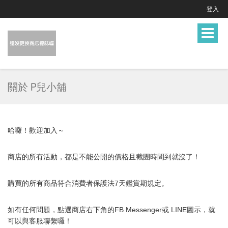
登入
Toggle
navigat
關於 P兒小舖
哈囉！歡迎加入～
商店的所有活動，都是不能公開的價格且截團時間到就沒了！
購買的所有商品符合消費者保護法7天鑑賞期規定。
如有任何問題，點選商店右下角的FB Messenger或 LINE圖示，就
可以與
客服
聯繫囉！