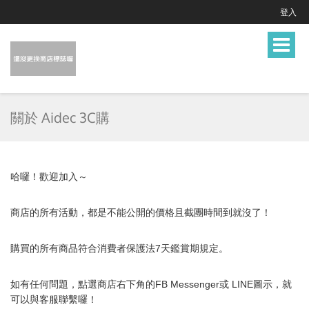
登入
Toggle
navigat
關於 Aidec 3C購
哈囉！歡迎加入～
商店的所有活動，都是不能公開的價格且截團時間到就沒了！
購買的所有商品符合消費者保護法7天鑑賞期規定。
如有任何問題，點選商店右下角的FB Messenger或 LINE圖示，就
可以與
客服
聯繫囉！