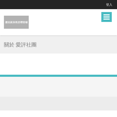
登入
Toggle
navigat
關於 愛評社團