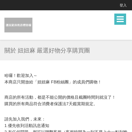
登入
Toggle
navigat
關於 妞妞麻 嚴選好物分享購買團
哈囉！歡迎加入～
本商店只開放給「妞妞麻 FB粉絲團」的成員們購物！
商店的所有活動，都是不能公開的價格且截團時間到就沒了！
購買的所有商品符合消費者保護法7天鑑賞期規定。
請先加入我們，未來：
1.優先收到活動訊息通知