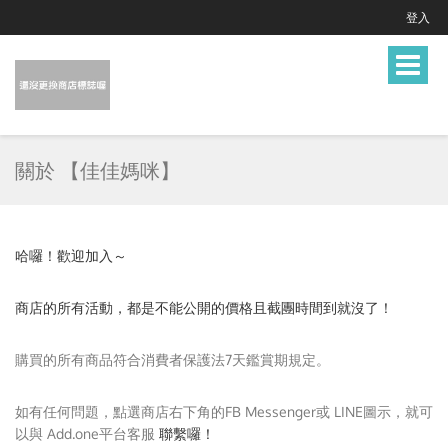
登入
Toggle
navigat
關於 【佳佳媽咪】
哈囉！歡迎加入～
商店的所有活動，都是不能公開的價格且截團時間到就沒了！
購買的所有商品符合消費者保護法7天鑑賞期規定。
如有任何問題，點選商店右下角的FB Messenger或 LINE圖示，就可
以與 Add.one平台客服
聯繫囉！