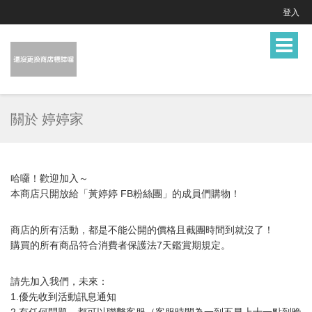
登入
Toggle
navigat
關於 婷婷家
哈囉！歡迎加入～
本商店只開放給「黃婷婷 FB粉絲團」的成員們購物！
商店的所有活動，都是不能公開的價格且截團時間到就沒了！
購買的所有商品符合消費者保護法7天鑑賞期規定。
請先加入我們，未來：
1.優先收到活動訊息通知