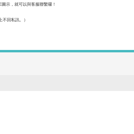
INE圖示，就可以與
客服
聯繫囉！
上不回私訊。）