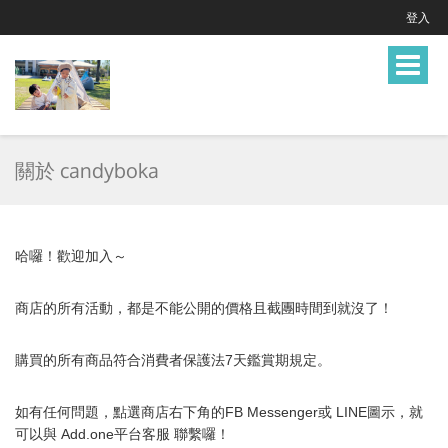
登入
Toggle
navigat
關於 candyboka
哈囉！歡迎加入～
商店的所有活動，都是不能公開的價格且截團時間到就沒了！
購買的所有商品符合消費者保護法7天鑑賞期規定。
如有任何問題，點選商店右下角的FB Messenger或 LINE圖示，就
可以與 Add.one平台客服
聯繫囉！